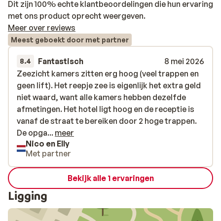
Dit zijn 100% echte klantbeoordelingen die hun ervaring
met ons product oprecht weergeven.
Meer over reviews
Meest geboekt door met partner
Fantastisch
8 mei 2026
8.4
Zeezicht kamers zitten erg hoog (veel trappen en
Zeezicht kamers zitten erg hoog (veel trappen en
geen lift). Het reepje zee is eigenlijk het extra geld
geen lift). Het reepje zee is eigenlijk het extra geld
niet waard, want alle kamers hebben dezelfde
niet waard, want alle kamers hebben dezelfde
afmetingen. Het hotel ligt hoog en de receptie is
afmetingen. Het hotel ligt hoog en de receptie is
vanaf de straat te bereiken door 2 hoge trappen.
vanaf de straat te bereiken door 2 hoge trappen.
De opgang voor rolstoelgebruikers is vrij steil,
De opga...
meer
Nico en Elly
maar het werkt. Echter de kamers zijn niet
Met partner
bereikbaar voor rolstoelgebruikers. De
badkamers zijn niet groot, maar voldoende. Het
Bekijk alle 1 ervaringen
personeel is super vriendelijk en helpen je overal
mee indien nodig. Erg schoon hotel en het ontbijt is
Ligging
prima en uitgebreid. Bij het zwembad veel bedjes
en er omheen veel zitjes.