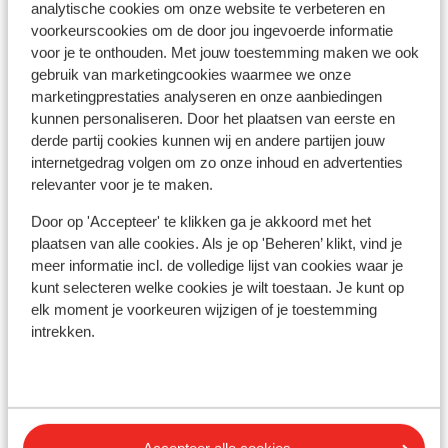
analytische cookies om onze website te verbeteren en
voorkeurscookies om de door jou ingevoerde informatie
voor je te onthouden. Met jouw toestemming maken we ook
gebruik van marketingcookies waarmee we onze
marketingprestaties analyseren en onze aanbiedingen
kunnen personaliseren. Door het plaatsen van eerste en
derde partij cookies kunnen wij en andere partijen jouw
internetgedrag volgen om zo onze inhoud en advertenties
relevanter voor je te maken.
Door op 'Accepteer' te klikken ga je akkoord met het
plaatsen van alle cookies. Als je op 'Beheren’ klikt, vind je
Fantastisch
9
meer informatie incl. de volledige lijst van cookies waar je
San Lorenzo Village Superior
kunt selecteren welke cookies je wilt toestaan. Je kunt op
elk moment je voorkeuren wijzigen of je toestemming
Lassi
Kefalonia
Griekenland
Ho
intrekken.
Superieurkamers met fantastisch zeezicht
Lass
Inclusief lekker ontbijt
G
Grote verzorgde tuin
M
Op loopafstand van het centrum van Lassi
A
S