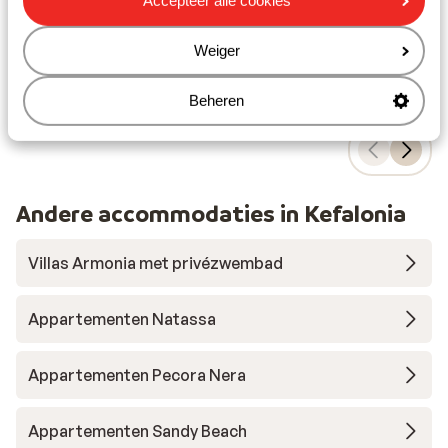
Accepteer alle cookies
vanaf prijs p.p.
Vr 7 Mei - Wo 12 Mei
Za 2
€ 639
Logies ontbijt
2
pers.
Logi
Weiger
Bekijk
Beheren
Andere accommodaties in Kefalonia
Villas Armonia met privézwembad
Appartementen Natassa
Appartementen Pecora Nera
Appartementen Sandy Beach