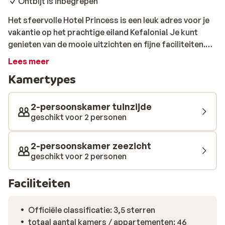
Ontbijt is inbegrepen
Het sfeervolle Hotel Princess is een leuk adres voor je
vakantie op het prachtige eiland Kefalonia! Je kunt
genieten van de mooie uitzichten en fijne faciliteiten.
Kom helemaal tot rust terwijl je aan de rand van het
Lees meer
zwembad zit of loop in een paar passen naar het
Kamertypes
zandstrand voor een heerlijke stranddag en de
azuurblauwe zee. Dat wordt genieten in dat Griekse
zonnetje! Ook ben je slechts 200 meter verwijderd van
2-persoonskamer tuinzijde
het centrum van Lassi. Hier vermaak je je de hele dag.
geschikt voor 2 personen
Lassi is een badplaats met een zandstrand en een
winkelstraat. Aan vele stranden zijn er
2-persoonskamer zeezicht
watersportmogelijkheden, voor de actievelingen onder
geschikt voor 2 personen
ons. In de winkelstraat haal je leuke souvenirs en
vermeng je jezelf met de Griekse cultuur aan de
Faciliteiten
gezellige bars. Zien wij jou hier snel een lekker drankje
bestellen?
Officiële classificatie: 3,5 sterren
totaal aantal kamers / appartementen: 46