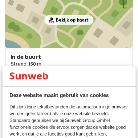
Bekijk op kaart
In de buurt
Strand: 150 m
Centrum: 200 m
Luchthaven: 6 km
Pinautomaat: 200 m
(Mini)supermarkt: 50 m
Deze website maakt gebruik van cookies
Aan een hoofdweg
Dit zijn kleine tekstbestanden die automatisch in je browser
worden geïnstalleerd als je onze website bezoekt.
Ook interessant voor jou
Standaard gebruiken we bij Sunweb Group GmbH
functionele cookies die ervoor zorgen dat de website goed
werkt en dat je alle functies goed kunt gebruiken,