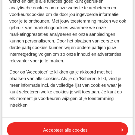
Logies ontbijt
2
pers.
Log
werkt en dat je alle functies goed kunt gebruiken,
omgeving van Gythio. DAG 6 Ontbijt in het hotel,
analytische cookies om onze website te verbeteren en
uitchecken en vertrek naar Argolida. Tolo is een mooie
Bekijk
voorkeurscookies om de door jou ingevoerde informatie
badplaats, gelegen op korte afstand ten zuiden van
voor je te onthouden. Met jouw toestemming maken we ook
Nafplio en trekt veel toeristen tijdens de
gebruik van marketingcookies waarmee we onze
zomermaanden. De natuurlijke omgeving van de stad
marketingprestaties analyseren en onze aanbiedingen
met zijn prachtige stranden creëert een schilderachtig,
kunnen personaliseren. Door het plaatsen van eerste en
romantisch en idyllisch beeld. Tegenover de haven kunt
derde partij cookies kunnen wij en andere partijen jouw
u de drie kleine eilanden, Koronisi, Romvi en Daskalio,
internetgedrag volgen om zo onze inhoud en advertenties
Andere accommodaties in
bewonderen. Verder langs de kust ligt het vissersdorp
relevanter voor je te maken.
Peloponnesos
Vivari met verschillende leuke visrestaurants.
Door op 'Accepteer' te klikken ga je akkoord met het
Overnachting in de omgeving van Nafplion/Tolo. DAG 7
plaatsen van alle cookies. Als je op 'Beheren’ klikt, vind je
Appartementen Pleiades
Ontbijt in het hotel. Vandaag kun je Nafplion, het
meer informatie incl. de volledige lijst van cookies waar je
pittoreske stadje gelegen aan de voet van een klif
kunt selecteren welke cookies je wilt toestaan. Je kunt op
Appartementen Finikes
bewonderen. Het was de eerste hoofdstad van de
elk moment je voorkeuren wijzigen of je toestemming
nieuw geboren Griekse staat tussen 1823 en 1834. Je
intrekken.
kunt ook het Venetiaanse fort Palamidi, de Acronafplia
Achilles Hotel
met zijn adembenemende uitzicht op de Argolische
golf en het versterkte eilandje Bourtzi bewonderen.
Aparthotel Theoxenia
Accepteer alle cookies
Overnachting in de omgeving van Nafplion/Tolo. DAG 8