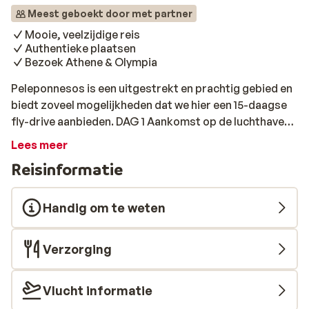
Meest geboekt door met partner
Mooie, veelzijdige reis
Authentieke plaatsen
Bezoek Athene & Olympia
Peleponnesos is een uitgestrekt en prachtig gebied en
biedt zoveel mogelijkheden dat we hier een 15-daagse
fly-drive aanbieden. DAG 1 Aankomst op de luchthaven
van Kalamata. Haal je huurauto op en rij naar je hotel.
Lees meer
Ontdek de bijzondere stad Kalamata en geniet van het
Reisinformatie
prachtige uitzicht op de baai van Messinia en de haven.
De promenade is gevuld met leuke coffeeshops en
restaurants. Overnachting in de omgeving van
Handig om te weten
Kalamata. DAG 2 Ontbijt in het hotel. Maak je klaar voor
een bezoek aan de naburige kustdorpen richting
Verzorging
Messinian Mani. Geniet van idyllische landschappen,
glooiende heuvels, olijfbomen en cipressen naast het
mooie heldere blauwe water. Mantineia, Kitries,
Vlucht informatie
Kardamyli zijn aanraders om te bezoeken. Bezoek het