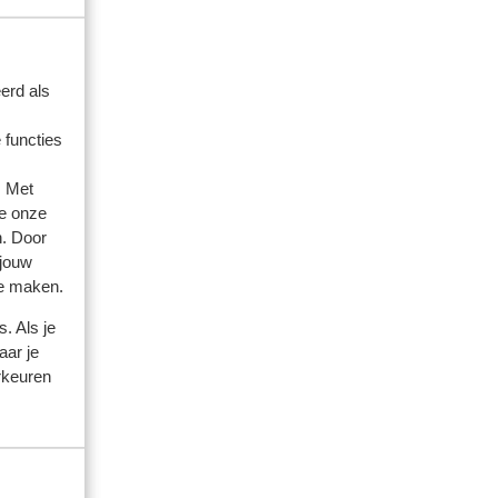
erd als
 functies
. Met
e onze
n. Door
 jouw
te maken.
. Als je
aar je
rkeuren