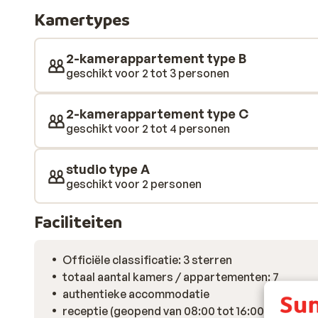
sfeervol ingericht, geheel in traditionele Griekse stij
Kamertypes
dorp. Elk verblijf beschikt over een kitchenette, ideaal
eigen tempo. In de directe omgeving wandel je zo naa
een uitnodigend terras. De groene heuvels en de kustli
2-kamerappartement type B
kiezelstrand is ideaal voor een frisse duik of een on
geschikt voor 2 tot 3 personen
voor rust, natuur of cultuur, hier ervaar je het pure, t
2-kamerappartement type C
geschikt voor 2 tot 4 personen
studio type A
geschikt voor 2 personen
Faciliteiten
Officiële classificatie: 3 sterren
totaal aantal kamers / appartementen: 7
authentieke accommodatie
receptie (geopend van 08:00 tot 16:00 uur)