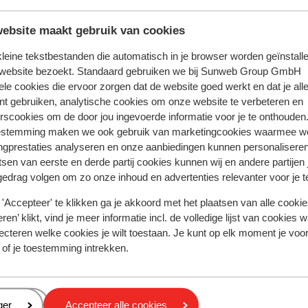
ebsite maakt gebruik van cookies
 kleine tekstbestanden die automatisch in je browser worden geïnstalle
 website bezoekt. Standaard gebruiken we bij Sunweb Group GmbH
ele cookies die ervoor zorgen dat de website goed werkt en dat je alle
nt gebruiken, analytische cookies om onze website te verbeteren en
rscookies om de door jou ingevoerde informatie voor je te onthouden
estemming maken we ook gebruik van marketingcookies waarmee w
ngprestaties analyseren en onze aanbiedingen kunnen personalisere
tsen van eerste en derde partij cookies kunnen wij en andere partijen
gedrag volgen om zo onze inhoud en advertenties relevanter voor je 
'Accepteer' te klikken ga je akkoord met het plaatsen van alle cookies
ren’ klikt, vind je meer informatie incl. de volledige lijst van cookies w
oor deze accommodatie.
ecteren welke cookies je wilt toestaan. Je kunt op elk moment je voo
 of je toestemming intrekken.
In de buurt
Strand: 300 m
eren
ger
Accepteer alle cookies