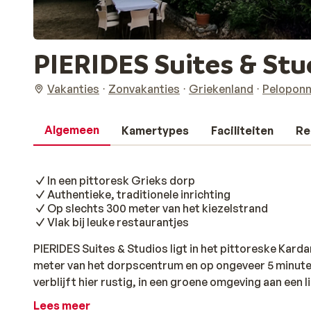
PIERIDES Suites & Stu
Vakanties
Zonvakanties
Griekenland
Pelopon
Algemeen
Kamertypes
Faciliteiten
Re
In een pittoresk Grieks dorp
Authentieke, traditionele inrichting
Op slechts 300 meter van het kiezelstrand
Vlak bij leuke restaurantjes
PIERIDES Suites & Studios ligt in het pittoreske Kard
meter van het dorpscentrum en op ongeveer 5 minuten
verblijft hier rustig, in een groene omgeving aan een l
Grieks dorp. De kamers bevinden zich in een kleinsch
Lees meer