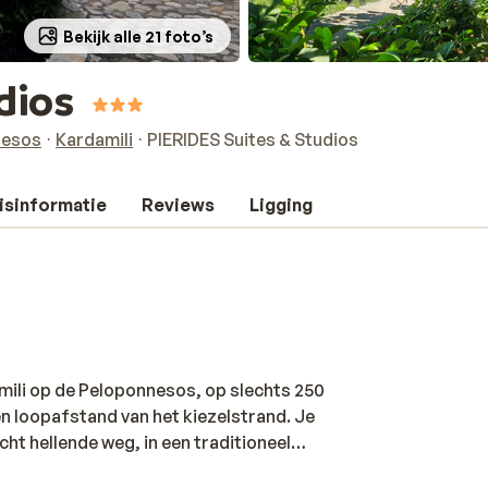
Bekijk alle 21 foto’s
dios
nesos
Kardamili
PIERIDES Suites & Studios
isinformatie
Reviews
Ligging
amili op de Peloponnesos, op slechts 250
 loopafstand van het kiezelstrand. Je
icht hellende weg, in een traditioneel
alig gebouw en zijn eenvoudig maar