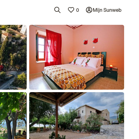
0
Mijn Sunweb