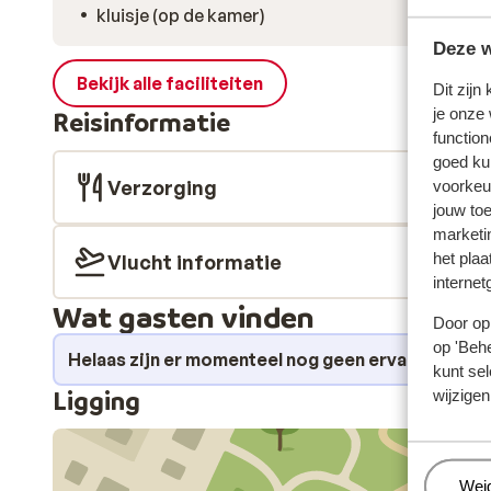
kluisje (op de kamer)
Deze w
Bekijk alle faciliteiten
Dit zijn
je onze
Reisinformatie
function
goed ku
Verzorging
voorkeu
jouw to
marketi
het plaa
Vlucht informatie
internet
Wat gasten vinden
Door op 
op 'Behe
Helaas zijn er momenteel nog geen ervaringen v
kunt sel
Ligging
wijzigen
Beh
Wei