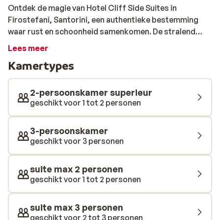
Ontdek de magie van Hotel Cliff Side Suites in
Firostefani, Santorini, een authentieke bestemming
waar rust en schoonheid samenkomen. De stralend
witte suites zijn een ode aan de traditionele Griekse
Lees meer
architectuur en creëren een serene omgeving die
Kamertypes
perfect is voor een ontspannende ontsnapping.
Gelegen aan de rand van het centrum, zijn de
charmante restaurants en winkels binnen handbereik,
2-persoonskamer superieur
zodat je het lokale leven gemakkelijk kunt verkennen.
geschikt voor 1 tot 2 personen
De zwembadzone van Cliff Side Suites is een waar
paradijs, met een adembenemend uitzicht op de
3-persoonskamer
Caldera. Hier kun je heerlijk relaxen op de
geschikt voor 3 personen
comfortabele ligstoelen, omgeven door de schoonheid
van Santorini. De poolbar biedt een verfrissend aanbod
suite max 2 personen
van drankjes en smakelijke snacks, ideaal voor een
geschikt voor 1 tot 2 personen
moment van verwennerij. Of je nu reist met kinderen,
vrienden of als stel, deze unieke accommodatie biedt
suite max 3 personen
de perfecte setting om de betoverende sfeer van het
geschikt voor 2 tot 3 personen