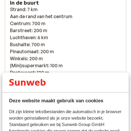
In de buurt
Strand: 7 km
Aan de rand van het centrum
Centrum: 700 m
Barstreet: 200 m
Luchthaven: 6 km
Bushalte: 700 m
Pinautomaat: 200 m
Winkels: 200 m
(Mini)supermarkt: 100 m
Restaurant: 100 m
Apotheek: 700 m
Arts: 700 m
Ziekenhuis: 4 km
Deze website maakt gebruik van cookies
Ook interessant voor jou
Dit zijn kleine tekstbestanden die automatisch in je browser
worden geïnstalleerd als je onze website bezoekt.
Standaard gebruiken we bij Sunweb Group GmbH
functionele cookies die ervoor zorgen dat de website goed