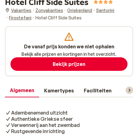
Hotel Cliff Side Suites
Vakanties
Zonvakanties
Griekenland
Santorini
Firostefani
Hotel Cliff Side Suites
De vanaf prijs konden we niet ophalen
Bekijk alle prijzen en kortingen in het overzicht.
Bekijk prijzen
Algemeen
Kamertypes
Faciliteiten
Reisin
Adembenemend uitzicht
Authentieke Griekse sfeer
Verwennerij aan het zwembad
Rustgevende inrichting