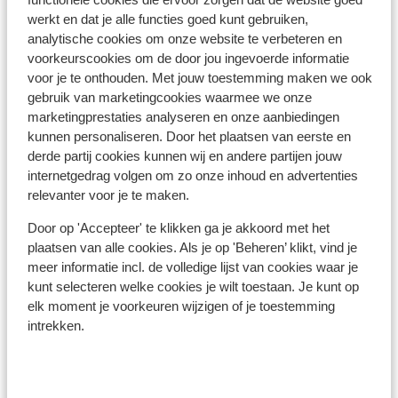
werkt en dat je alle functies goed kunt gebruiken,
analytische cookies om onze website te verbeteren en
voorkeurscookies om de door jou ingevoerde informatie
voor je te onthouden. Met jouw toestemming maken we ook
gebruik van marketingcookies waarmee we onze
marketingprestaties analyseren en onze aanbiedingen
kunnen personaliseren. Door het plaatsen van eerste en
derde partij cookies kunnen wij en andere partijen jouw
internetgedrag volgen om zo onze inhoud en advertenties
relevanter voor je te maken.
Door op 'Accepteer' te klikken ga je akkoord met het
An
plaatsen van alle cookies. Als je op 'Beheren’ klikt, vind je
Per
meer informatie incl. de volledige lijst van cookies waar je
kunt selecteren welke cookies je wilt toestaan. Je kunt op
B
S
elk moment je voorkeuren wijzigen of je toestemming
P
intrekken.
R
Andromeda Villas & Spa Resort
Immerovigli
Santorini
Griekenland