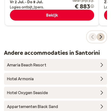
vanaf prijs p.p.
Vr 2 Jul. - Do 8 Jul.
Zo 3
€ 883
Logies ontbijt
2
pers.
Logi
Bekijk
Andere accommodaties in Santorini
Amaria Beach Resort
Hotel Armonia
Hotel Oxygen Seaside
Appartementen Black Sand