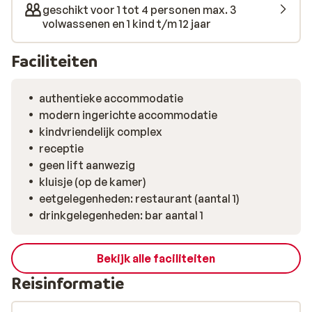
privéstrand met ligbedden en parasols. De
geschikt voor 1 tot 4 personen max. 3
nabijgelegen watersporten, een duikcentrum en
volwassenen en 1 kind t/m 12 jaar
activiteiten zoals paardrijden en vissen zorgen voor
wat avontuur tijdens je vakantie op Santorini.
Faciliteiten
authentieke accommodatie
modern ingerichte accommodatie
kindvriendelijk complex
receptie
geen lift aanwezig
kluisje (op de kamer)
eetgelegenheden: restaurant (aantal 1)
drinkgelegenheden: bar aantal 1
Bekijk alle faciliteiten
Reisinformatie