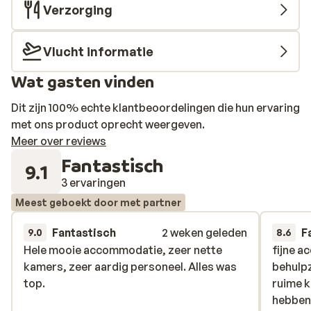
Verzorging
Vlucht informatie
Wat gasten vinden
Dit zijn 100% echte klantbeoordelingen die hun ervaring
met ons product oprecht weergeven.
Meer over reviews
Fantastisch
9.1
3 ervaringen
Meest geboekt door met partner
Fantastisch
2 weken geleden
F
9.0
8.6
Hele mooie accommodatie, zeer nette
Hele mooie accommodatie, zeer nette
fijne a
fijne a
kamers, zeer aardig personeel. Alles was
kamers, zeer aardig personeel. Alles was
behulpz
behulpz
top.
top.
ruime 
ruime 
hebben 
hebben 