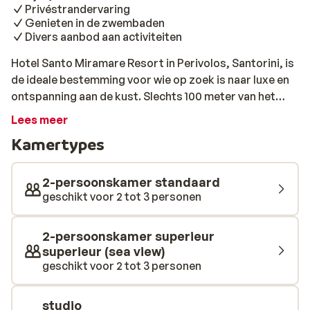
Privéstrandervaring
Genieten in de zwembaden
Divers aanbod aan activiteiten
Hotel Santo Miramare Resort in Perivolos, Santorini, is
de ideale bestemming voor wie op zoek is naar luxe en
ontspanning aan de kust. Slechts 100 meter van het
prachtige privé-zandstrand, biedt dit resort een
Lees meer
perfecte uitvalsbasis voor zonliefhebbers en
Kamertypes
avonturiers. Geniet van diverse restaurants, beach
bars en een scala aan entertainmentopties in de
directe omgeving, waar je het authentieke Santorini
2-persoonskamer standaard
kunt ervaren. Het resort beschikt over moderne en
geschikt voor 2 tot 3 personen
lichte kamers, van alle gemakken voorzien, met een
eigen balkon of veranda. Begin je dag met een heerlijk
2-persoonskamer superieur
ontbijt in het buffetrestaurant waar je 's avonds ook
superieur (sea view)
kunt genieten van mediterrane en zeevruchten
geschikt voor 2 tot 3 personen
gerechten. Voor de nodige ontspanning zijn er
meerdere zwembaden, een fitnesscentrum en een
studio