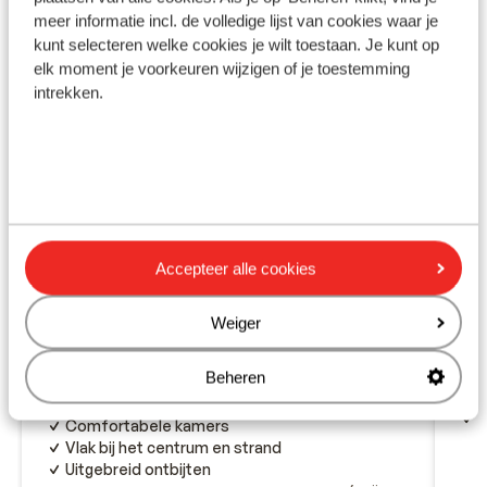
meer informatie incl. de volledige lijst van cookies waar je
kunt selecteren welke cookies je wilt toestaan. Je kunt op
elk moment je voorkeuren wijzigen of je toestemming
intrekken.
Accepteer alle cookies
Fantastisch
9.1
Hotel en Appartementen
Am
Weiger
Aegean Plaza
Agia
Kamari
Santorini
Griekenland
L
Beheren
G
Luxe uitstraling
C
Comfortabele kamers
Vlak bij het centrum en strand
Uitgebreid ontbijten