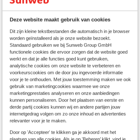
Aan het strand
Strand: 100 m
Deze website maakt gebruik van cookies
Aan de rand van het centrum
Centrum: 3000 m
Dit zijn kleine tekstbestanden die automatisch in je browser
Barstreet: 3000 m
worden geïnstalleerd als je onze website bezoekt.
Luchthaven: 14 km
Standaard gebruiken we bij Sunweb Group GmbH
Bushalte: 10 m
functionele cookies die ervoor zorgen dat de website goed
Pinautomaat: 300 m
werkt en dat je alle functies goed kunt gebruiken,
Winkels: 500 m
analytische cookies om onze website te verbeteren en
voorkeurscookies om de door jou ingevoerde informatie
(Mini)supermarkt: 500 m
voor je te onthouden. Met jouw toestemming maken we ook
Restaurant: 100 m
gebruik van marketingcookies waarmee we onze
Apotheek: 3000 m
marketingprestaties analyseren en onze aanbiedingen
Arts: 3 km
kunnen personaliseren. Door het plaatsen van eerste en
Ziekenhuis: 13 km
derde partij cookies kunnen wij en andere partijen jouw
internetgedrag volgen om zo onze inhoud en advertenties
relevanter voor je te maken.
Ook interessant voor jou
Door op 'Accepteer' te klikken ga je akkoord met het
plaatsen van alle cookies. Als je op 'Beheren’ klikt, vind je