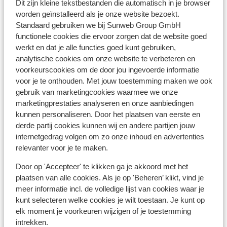
Dit zijn kleine tekstbestanden die automatisch in je browser
Het reizen met de juiste documenten is jouw eigen
worden geïnstalleerd als je onze website bezoekt.
verantwoordelijkheid. Sunweb kan hiervoor niet
Standaard gebruiken we bij Sunweb Group GmbH
aansprakelijk worden gesteld.
functionele cookies die ervoor zorgen dat de website goed
werkt en dat je alle functies goed kunt gebruiken,
Reisleiding:
analytische cookies om onze website te verbeteren en
voorkeurscookies om de door jou ingevoerde informatie
Sicilië: in de regio Sicilië, Letojanni, Taormina en
voor je te onthouden. Met jouw toestemming maken we ook
Giardini Naxos is Sunweb reisleiding aanwezig. In de
gebruik van marketingcookies waarmee we onze
regio Cefalu een plaatselijke Engelssprekende
marketingprestaties analyseren en onze aanbiedingen
vertegenwoordiger aanwezig.
kunnen personaliseren. Door het plaatsen van eerste en
Calabrië: in de regio Calabrië is geen Sunweb
derde partij cookies kunnen wij en andere partijen jouw
reisleiding aanwezig. Je wordt hier opgevangen door
internetgedrag volgen om zo onze inhoud en advertenties
onze lokale Engelsprekende vertegenwoordiger.
relevanter voor je te maken.
Op het vaste land van Italië is geen reisleiding aanwezig.
Door op 'Accepteer' te klikken ga je akkoord met het
plaatsen van alle cookies. Als je op 'Beheren’ klikt, vind je
Vaccinatie:
meer informatie incl. de volledige lijst van cookies waar je
kunt selecteren welke cookies je wilt toestaan. Je kunt op
Voor actuele informatie betreffende vaccinaties en
elk moment je voorkeuren wijzigen of je toestemming
andere gegevens over gezondheid en reizen kijk op de
intrekken.
site van LCR: https://www.lcr.nl/.