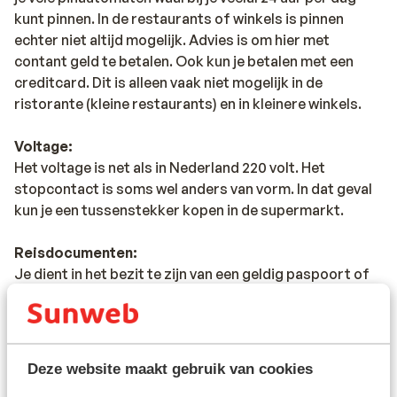
kunt pinnen. In de restaurants of winkels is pinnen
echter niet altijd mogelijk. Advies is om hier met
contant geld te betalen. Ook kun je betalen met een
creditcard. Dit is alleen vaak niet mogelijk in de
ristorante (kleine restaurants) en in kleinere winkels.
Voltage:
Het voltage is net als in Nederland 220 volt. Het
stopcontact is soms wel anders van vorm. In dat geval
kun je een tussenstekker kopen in de supermarkt.
Reisdocumenten:
Je dient in het bezit te zijn van een geldig paspoort of
een geldig identiteitsbewijs. Heb je niet de Nederlandse
nationaliteit, dan is het belangrijk om na te vragen of er
andere regels van toepassing zijn. Dit vraag je na bij de
ambassade van het land waar je heen wilt en de landen
Deze website maakt gebruik van cookies
waar je doorheen reist.