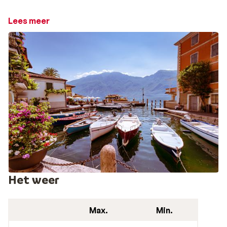
Streek van de citroenen
Lees meer
Overal waar je kijkt, zie je in dit stukje Italië
citroenbomen. Je zou denken dat Limone del Garda zo
aan zijn mooie naam gekomen is. Toch verwijst ‘Limone’
naar het Latijnse ‘Limen’, wat grens betekent. Tot de
jaren dertig van de vorige eeuw kon je het plaatsje
alleen bereiken per boot. In 1932 ging de weg open en zo
kon Limone del Garda uitgroeien tot een populaire
bestemming bij toeristen.
De naam is Bond. James Bond.
Die weg die in de jaren 30 geopend is, ken je misschien
wel uit de James Bond-film Quantum of Solace.
Rondom Limone del Garda zijn de spectaculaire
Het weer
achtervolgingsscènes opgenomen. Zeker de tunnels
richting Tremosine en richting Riva kun je uit de film herk
Max.
Min.
Zien in Limone del Garda