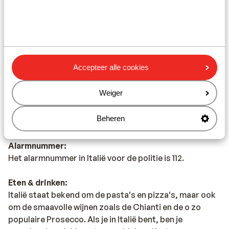
Telefoneren:
Je kunt met je mobiele telefoon telefoneren in Italië. Wij
adviseren je om dit zoveel mogelijk te beperken,
vanwege de hoge kosten die worden verrekend.
Accepteer alle cookies
Informeer voorafgaand de vakantie hierover bij uw
provider. Wil je gebruikmaken van het internet via je
Weiger
telefoon, dan raden wij aan om dit via een Wireless
netwerk te doen. Zet ook altijd in het buitenland
Beheren
dataroaming uit.
Alarmnummer:
Het alarmnummer in Italië voor de politie is 112.
Eten & drinken:
Italië staat bekend om de pasta's en pizza's, maar ook
om de smaavolle wijnen zoals de Chianti en de o zo
populaire Prosecco. Als je in Italië bent, ben je