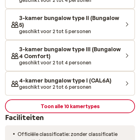
geschikt voor 2 tot 4 personen
sauna en zo geniet je optimaal in je eigen verblijf. Het is
heerlijk om in de tuin de dag te starten, met de
vogeltjes op de achtergrond en plannen te maken wat
3-kamer bungalow type II (Bungalow
er deze dag gaat gebeuren. Bevaar de golven van de
5)
Noordzee met een heuse motorboot of ga lekker
geschikt voor 2 tot 5 personen
shoppen in het Belgische Knokke en strijk neer op een
terras voor lekker drankje en hapje. Laat de vakantie
3-kamer bungalow type III (Bungalow
maar beginnen!
4 Comfort)
geschikt voor 2 tot 4 personen
4-kamer bungalow type I (CAL6A)
geschikt voor 2 tot 6 personen
Toon alle 10 kamertypes
Faciliteiten
Officiële classificatie: zonder classificatie