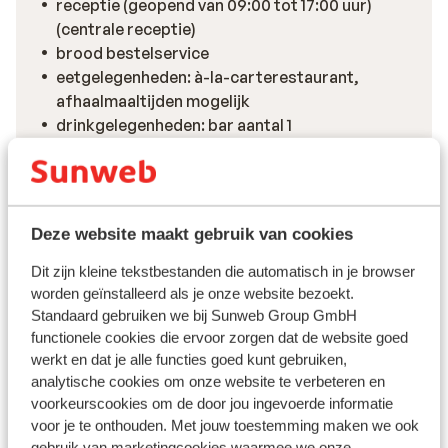
receptie (geopend van 09:00 tot 17:00 uur)
(centrale receptie)
brood bestelservice
eetgelegenheden: à-la-carterestaurant,
afhaalmaaltijden mogelijk
drinkgelegenheden: bar aantal 1
e-car laadpunten
wi-fi op de kamer (gratis)
barbecueën toegestaan
Deze website maakt gebruik van cookies
Bekijk alle faciliteiten
Dit zijn kleine tekstbestanden die automatisch in je browser
Reisinformatie
worden geïnstalleerd als je onze website bezoekt.
Standaard gebruiken we bij Sunweb Group GmbH
functionele cookies die ervoor zorgen dat de website goed
Handig om te weten
werkt en dat je alle functies goed kunt gebruiken,
analytische cookies om onze website te verbeteren en
voorkeurscookies om de door jou ingevoerde informatie
Verzorging
voor je te onthouden. Met jouw toestemming maken we ook
gebruik van marketingcookies waarmee we onze