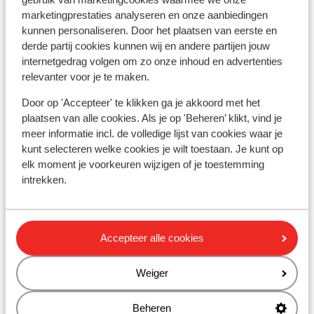
Vlucht informatie
marketingprestaties analyseren en onze aanbiedingen
kunnen personaliseren. Door het plaatsen van eerste en
Wat gasten vinden
derde partij cookies kunnen wij en andere partijen jouw
internetgedrag volgen om zo onze inhoud en advertenties
Dit zijn 100% echte klantbeoordelingen die hun ervaring
relevanter voor je te maken.
met ons product oprecht weergeven.
Door op 'Accepteer' te klikken ga je akkoord met het
Meer over reviews
plaatsen van alle cookies. Als je op 'Beheren’ klikt, vind je
Meest geboekt door met familie
meer informatie incl. de volledige lijst van cookies waar je
kunt selecteren welke cookies je wilt toestaan. Je kunt op
Fantastisch
16 aug. 2024
8.5
elk moment je voorkeuren wijzigen of je toestemming
Te duur. Wel erg proper
Te duur. Wel erg proper
intrekken.
Anoniem
Met familie
Bekijk alle 1 ervaringen
Accepteer alle cookies
Ligging
Weiger
Beheren