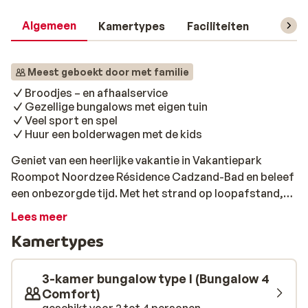
Algemeen
Kamertypes
Faciliteiten
Reisin
Meest geboekt door met familie
Broodjes – en afhaalservice
Gezellige bungalows met eigen tuin
Veel sport en spel
Huur een bolderwagen met de kids
Geniet van een heerlijke vakantie in Vakantiepark
Roompot Noordzee Résidence Cadzand-Bad en beleef
een onbezorgde tijd. Met het strand op loopafstand,
pittoreske dorpjes in de buurt en de leuke faciliteiten
Lees meer
maken van het vakantiepark een ideaal adres voor een
Kamertypes
fantastische vakantie in Nederland. Lekker zwemmen
in het zwembad, een fiets huren en knutselen, het kan
allemaal. Je kunt kiezen uit verschillende type
3-kamer bungalow type I (Bungalow 4
bungalows. Er zijn zelfs bungalows met een infrarood
Comfort)