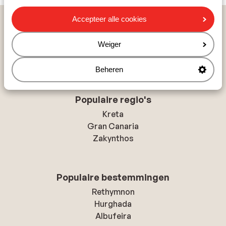
Accepteer alle cookies
Populaire landen
Spanje
Weiger
Griekenland
Portugal
Beheren
Populaire regio's
Kreta
Gran Canaria
Zakynthos
Populaire bestemmingen
Rethymnon
Hurghada
Albufeira