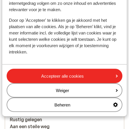
Bekijk alle 163 ervaringen
internetgedrag volgen om zo onze inhoud en advertenties
Ligging
relevanter voor je te maken.
Door op 'Accepteer' te klikken ga je akkoord met het
plaatsen van alle cookies. Als je op 'Beheren’ klikt, vind je
meer informatie incl. de volledige lijst van cookies waar je
kunt selecteren welke cookies je wilt toestaan. Je kunt op
Bekijk op kaart
elk moment je voorkeuren wijzigen of je toestemming
intrekken.
Accepteer alle cookies
In de buurt
Strand: 2500 m
Weiger
Centrum: 500 m
Luchthaven: 65 km
Beheren
Bushalte: 600 m
Pinautomaat: 900 m
Rustig gelegen
Aan een steile weg