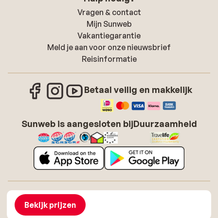
Vragen & contact
Mijn Sunweb
Vakantiegarantie
Meld je aan voor onze nieuwsbrief
Reisinformatie
Betaal veilig en makkelijk
Sunweb is aangesloten bij
Duurzaamheid
Over Sunweb
Vacatures
Algemene voorwaarden zonvakanties
Cookies
Bekijk prijzen
Toegankelijkheidsverklaring
Disclaimer
Sitemap