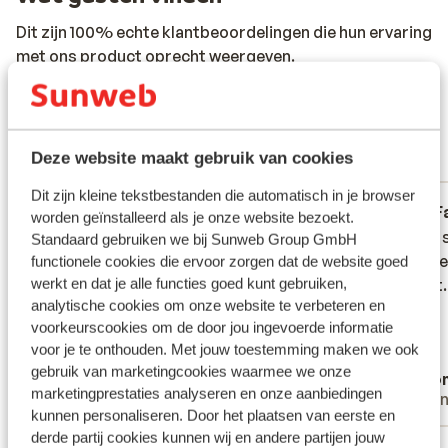
Dit zijn 100% echte klantbeoordelingen die hun ervaring
met ons product oprecht weergeven.
Meer over reviews
Fantastisch
8.6
163 ervaringen
Deze website maakt gebruik van cookies
Meest geboekt door met partner
Dit zijn kleine tekstbestanden die automatisch in je browser
Fantastisch
2 weken geleden
F
8.9
8.6
worden geïnstalleerd als je onze website bezoekt.
Heel proper en leuk hotel. Receptie uiterst
Heel proper en leuk hotel. Receptie uiterst
Fijn en
Fijn en
Standaard gebruiken we bij Sunweb Group GmbH
vriendelijk, ook de schoonmaakploeg. Bij
vriendelijk, ook de schoonmaakploeg. Bij
vriende
vriende
functionele cookies die ervoor zorgen dat de website goed
de bar zouden ze iets vriendelijker mogen
de bar zouden ze iets vriendelijker mogen
ontbijt.
ontbijt.
werkt en dat je alle functies goed kunt gebruiken,
analytische cookies om onze website te verbeteren en
zijn. Verder een heel leuke reis. Tip neem
zijn. Verder een heel leuke reis. Tip neem
voorkeurscookies om de door jou ingevoerde informatie
een huurauto. Er zijn heel wat leuke
een huurauto. Er zijn heel wat leuke
voor je te onthouden. Met jouw toestemming maken we ook
plaatsen in de regio.
plaatsen in de regio.
gebruik van marketingcookies waarmee we onze
Dries
Ano
marketingprestaties analyseren en onze aanbiedingen
Met familie
Vrie
kunnen personaliseren. Door het plaatsen van eerste en
derde partij cookies kunnen wij en andere partijen jouw