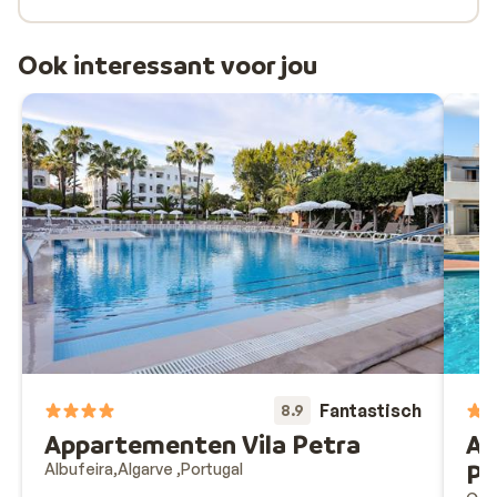
Ook interessant voor jou
Fantastisch
8.9
Appartementen Vila Petra
Ap
Pa
Albufeira
Algarve
Portugal