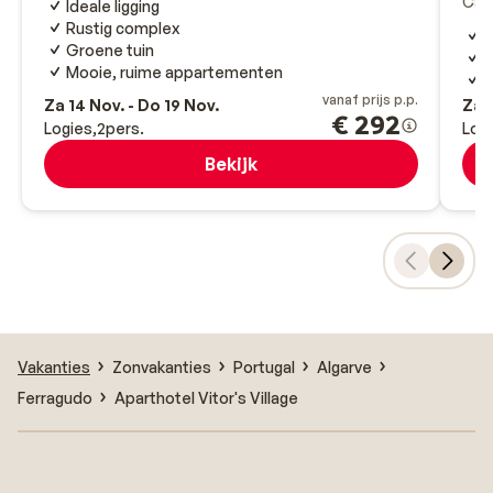
Car
Ideale ligging
Rustig complex
S
Groene tuin
T
Mooie, ruime appartementen
vanaf prijs p.p.
Za 14 Nov. - Do 19 Nov.
Za 1
€ 292
Logies
2
pers.
Log
Bekijk
Vakanties
Zonvakanties
Portugal
Algarve
Ferragudo
Aparthotel Vitor's Village