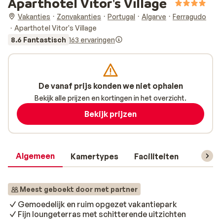
Aparthotel Vitor's Village
Vakanties
Zonvakanties
Portugal
Algarve
Ferragudo
Aparthotel Vitor's Village
8.6 Fantastisch
163 ervaringen
De vanaf prijs konden we niet ophalen
Bekijk alle prijzen en kortingen in het overzicht.
Bekijk prijzen
Algemeen
Kamertypes
Faciliteiten
Reisin
Meest geboekt door met partner
Gemoedelijk en ruim opgezet vakantiepark
Fijn loungeterras met schitterende uitzichten