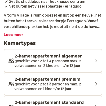
Gratis shuttlebus naar het knusse centrum
Net buiten het vissersplaatsje Ferragudo
Vitor's Village is ruim opgezet en ligt op een heuvel, net
buiten het sfeervolle vissersdorpje Ferragudo. Vanaf
verschillende plekken heb je mooi uitzicht op de haven.
Met het gratis shuttlebusje ben je snel op het gezellige
Lees meer
dorpsplein, waar je volop kunt genieten van heerlijke
Kamertypes
(vis)restaurantjes. Op ongeveer 800 meter ligt een
prachtig zandstrand. De appartementen zijn verdeeld
over 5 gebouwen en liggen op de begane grond of de
2-kamerappartement algemeen
eerste verdieping. Tussen de gebouwen liggen
geschikt voor 2 tot 4 personen max. 2
volwassenen en 2 kinderen t/m 12 jaar
grasveldjes waar kinderen fijn kunnen spelen, wat zorgt
voor een rustige sfeer. Bij het zwembad, dat langzaam
dieper wordt, is ook een apart kinderbadje.
2-kamerappartement premium
Ontspannen gaat hier vanzelf, vooral op het terras
geschikt voor 2 tot 3 personen max. 2
volwassenen en 1 kind t/m 12 jaar
waar je op een loungebank kunt genieten van het mooie
uitzicht. Dankzij het winkeltje, het moderne restaurant
en de animatie hoef je het park eigenlijk niet af.
2-kamerappartement standaard