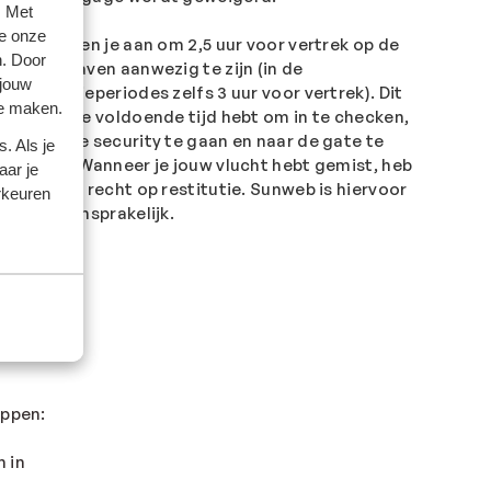
. Met
e onze
Wij raden je aan om 2,5 uur voor vertrek op de
n. Door
luchthaven aanwezig te zijn (in de
 jouw
vakantieperiodes zelfs 3 uur voor vertrek). Dit
te maken.
zodat je voldoende tijd hebt om in te checken,
door de security te gaan en naar de gate te
. Als je
lopen. Wanneer je jouw vlucht hebt gemist, heb
aar je
je geen recht op restitutie. Sunweb is hiervoor
rkeuren
niet aansprakelijk.
appen:
 in