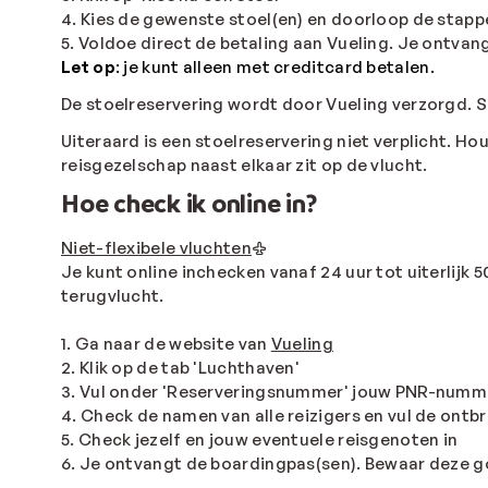
4. Kies de gewenste stoel(en) en doorloop de stapp
5. Voldoe direct de betaling aan Vueling. Je ontvan
Let op
: je kunt alleen met creditcard betalen.
De stoelreservering wordt door Vueling verzorgd. S
Uiteraard is een stoelreservering niet verplicht. H
reisgezelschap naast elkaar zit op de vlucht.
Hoe check ik online in?
Niet-flexibele vluchten
Je kunt online inchecken vanaf 24 uur tot uiterlijk 
terugvlucht.
1. Ga naar de website van
Vueling
2. Klik op de tab 'Luchthaven'
3. Vul onder 'Reserveringsnummer' jouw PNR-nummer
4. Check de namen van alle reizigers en vul de on
5. Check jezelf en jouw eventuele reisgenoten in
6. Je ontvangt de boardingpas(sen). Bewaar deze 