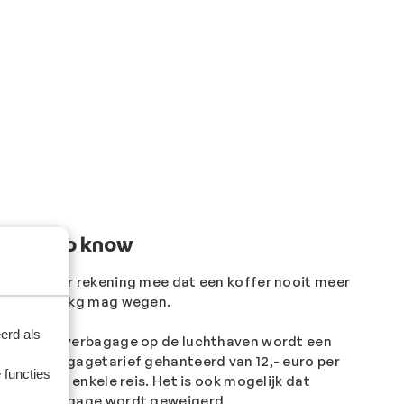
Good to know
Houd er rekening mee dat een koffer nooit meer
dan 32 kg mag wegen.
erd als
Voor overbagage op de luchthaven wordt een
overbagagetarief gehanteerd van 12,- euro per
 functies
kilo per enkele reis. Het is ook mogelijk dat
overbagage wordt geweigerd.