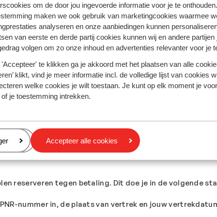
.
rscookies om de door jou ingevoerde informatie voor je te onthouden
estemming maken we ook gebruik van marketingcookies waarmee w
ngprestaties analyseren en onze aanbiedingen kunnen personalisere
tsen van eerste en derde partij cookies kunnen wij en andere partijen
gedrag volgen om zo onze inhoud en advertenties relevanter voor je 
'Accepteer' te klikken ga je akkoord met het plaatsen van alle cookies
ren’ klikt, vind je meer informatie incl. de volledige lijst van cookies w
ecteren welke cookies je wilt toestaan. Je kunt op elk moment je voo
 of je toestemming intrekken.
eren
ger
Accepteer alle cookies
len reserveren tegen betaling. Dit doe je in de volgende st
w PNR-nummer in, de plaats van vertrek en jouw vertrekdatum