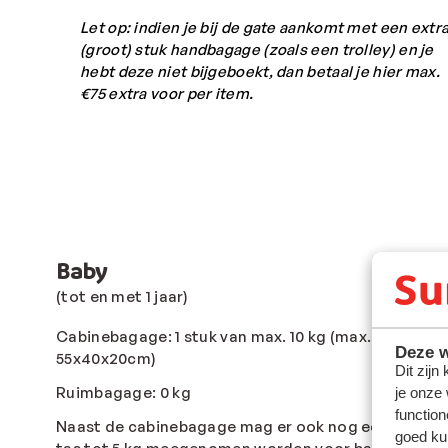
Let op: indien je bij de gate aankomt met een extr
(groot) stuk handbagage (zoals een trolley) en je
hebt deze niet bijgeboekt, dan betaal je hier max.
€75 extra voor per item.
Baby
(tot en met 1 jaar)
Cabinebagage: 1 stuk van max. 10 kg (max.
Deze w
55x40x20cm)
Dit zijn
Ruimbagage: 0 kg
je onze
function
Naast de cabinebagage mag er ook nog een extra
goed ku