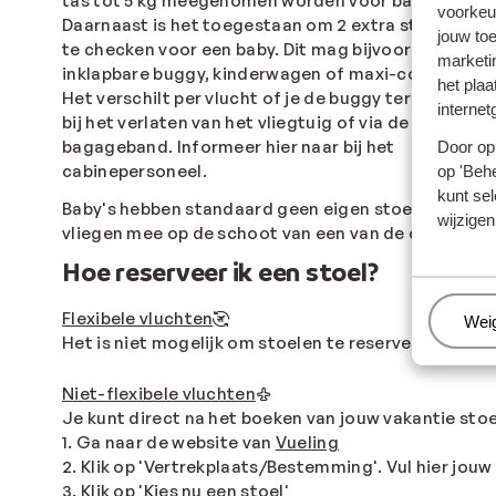
tas tot 5 kg meegenomen worden voor babyspullen
voorkeu
Daarnaast is het toegestaan om 2 extra stukken in
jouw to
te checken voor een baby. Dit mag bijvoorbeeld een
marketi
inklapbare buggy, kinderwagen of maxi-cosi zijn.
het plaa
Het verschilt per vlucht of je de buggy terugkrijgt
internet
bij het verlaten van het vliegtuig of via de
bagageband. Informeer hier naar bij het
Door op 
cabinepersoneel.
op 'Behe
kunt sel
Baby's hebben standaard geen eigen stoel en
wijzigen
vliegen mee op de schoot van een van de ouders.
Hoe reserveer ik een stoel?
Flexibele vluchten
Beh
Wei
Het is niet mogelijk om stoelen te reserveren.
Niet-flexibele vluchten
Je kunt direct na het boeken van jouw vakantie stoe
1. Ga naar de website van
Vueling
2. Klik op 'Vertrekplaats/Bestemming'. Vul hier jou
3. Klik op 'Kies nu een stoel'