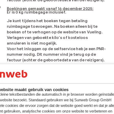
a
Boekingen gemaakt vanaf 16 december 2025:
Er is 0 kg ruimbagage inclusief.
Je kunt tijdens het boeken tegen betaling
ruimbagage toevoegen. Na boeken alleen bij te
boeken of te verhogen op de website van Vueling.
Verlagen van geboekte kilo's of kosteloos
annuleren is niet mogelijk.
Voor het inloggen op de selfservice heb je een PNR-
nummer nodig. Dit nummer vind je terug op de
factuur (achter de geboortedata van de reizigers).
Kinderen
(vanaf 2 jaar)
Bovenstaande bagageregels voor reizigers vanaf 2
ebsite maakt gebruik van cookies
jaar zijn ook van toepassing op kinderen. Daarnaast
 kleine tekstbestanden die automatisch in je browser worden geïnstalle
mag je gratis een kinderwagen inchecken.
 website bezoekt. Standaard gebruiken we bij Sunweb Group GmbH
ele cookies die ervoor zorgen dat de website goed werkt en dat je alle
nt gebruiken, analytische cookies om onze website te verbeteren en