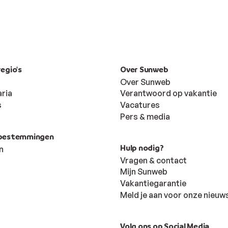
regio's
Over Sunweb
Over Sunweb
ria
Verantwoord op vakantie
s
Vacatures
Pers & media
 bestemmingen
Hulp nodig?
n
Vragen & contact
Mijn Sunweb
Vakantiegarantie
Meld je aan voor onze nieuw
Volg ons op Social Media