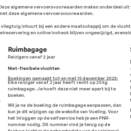
 Deze algemene vervoersvoorwaarden maken onderdeel uit 
 met deze algemene vervoersvoorwaarden.
vliegtuig inhuurt bij een andere maatschappij om de vlucht
elreservering en online incheck blijven ongewijzigd, evena
Ruimbagage
Reizigers vanaf 2 jaar
Niet-flexibele vluchten
Boekingen gemaakt tot en met 15 december 2025:
Elke reiziger vanaf 2 jaar heeft recht op 25 kg
ruimbagage. Je hoeft deze niet meer apart bij te
boeken.
n
Wil je na de boeking de ruimbagage aanpassen, dan
kun je dit wijzigen op de website van Vueling. Voor
het inloggen op de selfservice heb je een PNR-
nummer nodig. Dit nummer vind je terug op de
factuur (achter de geboortedata van de reizigers).