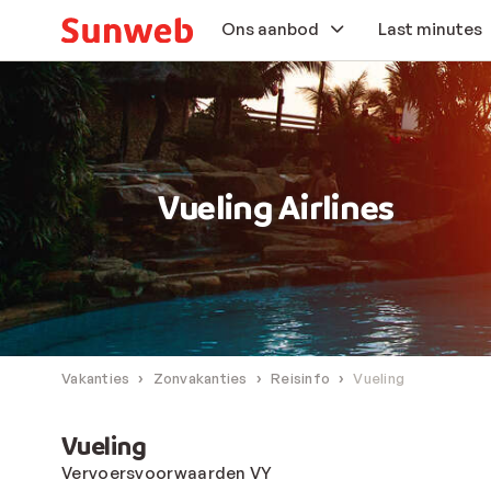
Ons aanbod
Last minutes
Zonvakanties
Wintersport
Vueling Airlines
Autovakanties
Aanbiedingen
Extra services
Vakanties
Zonvakanties
Reisinfo
Vueling
Vueling
Vervoersvoorwaarden VY