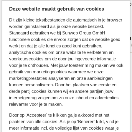
chose et froid. Service de cantine.
chose et froid. Service de cantine.
en verb
en verb
Deze website maakt gebruik van cookies
Chambre très bruyante et ça en basse
Chambre très bruyante et ça en basse
saison. Triste pour un 4 étoiles mérite à
saison. Triste pour un 4 étoiles mérite à
Dit zijn kleine tekstbestanden die automatisch in je browser
peine une étoile. Jamais déçu comme ici
peine une étoile. Jamais déçu comme ici
worden geïnstalleerd als je onze website bezoekt.
Vertalen naar het Nederlands (NL)
Standaard gebruiken we bij Sunweb Group GmbH
Bauthier
Matt
functionele cookies die ervoor zorgen dat de website goed
Met partner
Met 
werkt en dat je alle functies goed kunt gebruiken,
analytische cookies om onze website te verbeteren en
voorkeurscookies om de door jou ingevoerde informatie
Bekijk alle 8 ervaringen
voor je te onthouden. Met jouw toestemming maken we ook
gebruik van marketingcookies waarmee we onze
Ook interessant voor jou
marketingprestaties analyseren en onze aanbiedingen
kunnen personaliseren. Door het plaatsen van eerste en
derde partij cookies kunnen wij en andere partijen jouw
internetgedrag volgen om zo onze inhoud en advertenties
relevanter voor je te maken.
Door op 'Accepteer' te klikken ga je akkoord met het
plaatsen van alle cookies. Als je op 'Beheren’ klikt, vind je
meer informatie incl. de volledige lijst van cookies waar je