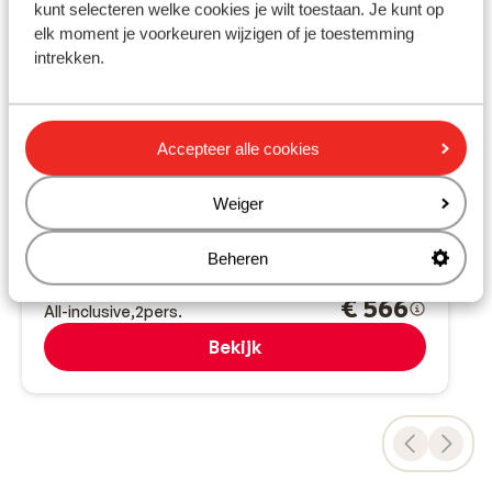
kunt selecteren welke cookies je wilt toestaan. Je kunt op
elk moment je voorkeuren wijzigen of je toestemming
intrekken.
Fantastisch
8.4
AQUA Hotel The Breeze - adults
Accepteer alle cookies
only
Santa Susanna
Costa Brava
Spanje
Weiger
Adults only 18+
Ruime, moderne kamers
Beheren
Strand dichtbij & vlak bij boulevard
vanaf prijs p.p.
Zo 4 Okt. - Vr 9 Okt.
€ 566
All-inclusive
2
pers.
Bekijk