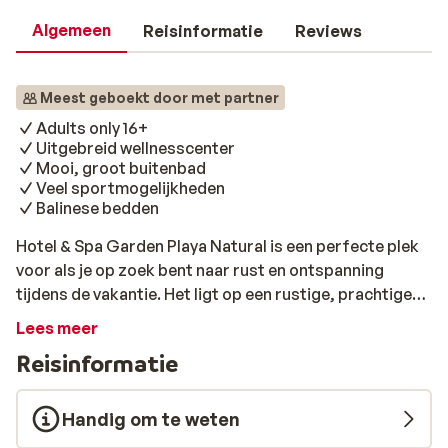
Algemeen
Reisinformatie
Reviews
Meest geboekt door met partner
Adults only 16+
Uitgebreid wellnesscenter
Mooi, groot buitenbad
Veel sportmogelijkheden
Balinese bedden
Hotel & Spa Garden Playa Natural is een perfecte plek
voor als je op zoek bent naar rust en ontspanning
tijdens de vakantie. Het ligt op een rustige, prachtige
locatie, aan de Piedras rivier. Het is alleen toegankelijk
Lees meer
voor volwassenen, waardoor je extra kunt relaxen. Na
Reisinformatie
een korte wandeling bereik je het strand. Dit strand is
erg afhankelijk is van eb en vloed, dus je kunt hier niet
op elk moment van de dag liggen. Ben je een echte
Handig om te weten
strandliefhebber, stap dan op de ferry naar de