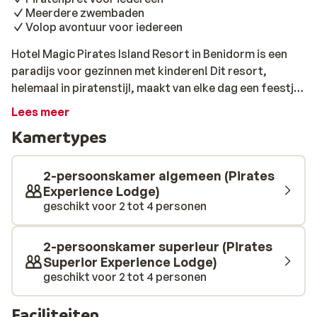
Meerdere zwembaden
Volop avontuur voor iedereen
Hotel Magic Pirates Island Resort in Benidorm is een
paradijs voor gezinnen met kinderen! Dit resort,
helemaal in piratenstijl, maakt van elke dag een feestje.
Van spannende themakamers tot een piratenwaterpark
Lees meer
vol glijbanen en waterpret, hier is áltijd iets te beleven.
Kamertypes
Stel je voor: de kinderen rennen enthousiast door het
waterpark, terwijl jij geniet van een momentje
ontspanning aan een van de drie grote zwembaden. En
2-persoonskamer algemeen (Pirates
het wordt nog beter: jullie hebben gratis toegang tot de
Experience Lodge)
geschikt voor 2 tot 4 personen
Terra Natura Zoo en het Aqua Natura waterpark. Zo
wordt het een vakantie vol dieren, avontuur en plezier.
Met het strand en het bruisende centrum van Benidorm
2-persoonskamer superieur (Pirates
op slechts 5 kilometer afstand, is er ook buiten het
Superior Experience Lodge)
resort genoeg te ontdekken. Eén ding is zeker: deze
geschikt voor 2 tot 4 personen
vakantie wordt er eentje om nooit te vergeten voor het
hele gezin!
Faciliteiten