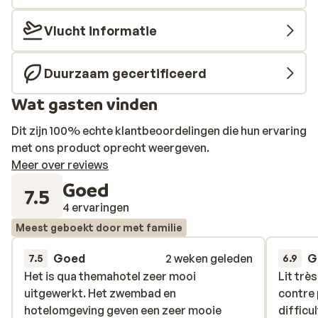
Vlucht informatie
Duurzaam gecertificeerd
Wat gasten vinden
Dit zijn 100% echte klantbeoordelingen die hun ervaring
met ons product oprecht weergeven.
Meer over reviews
Goed
7.5
4 ervaringen
Meest geboekt door met familie
Goed
2 weken geleden
G
7.5
6.9
Het is qua themahotel zeer mooi
Het is qua themahotel zeer mooi
Lit trè
Lit trè
uitgewerkt. Het zwembad en
uitgewerkt. Het zwembad en
contre
contre
hotelomgeving geven een zeer mooie
hotelomgeving geven een zeer mooie
difficu
difficu