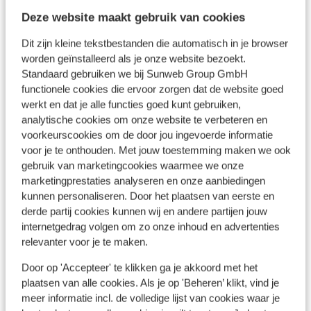
geen drinken. Ik snap de theorie erachter
In de buurt
Deze website maakt gebruik van cookies
qua duurzaamheid en ecologie, maar
Strand levante: 5 km
Dit zijn kleine tekstbestanden die automatisch in je browser
serveer dan drank in glazen die je ook moet
Centrum: 5 km
worden geïnstalleerd als je onze website bezoekt.
afwassen. Voor praktisch alles vragen ze
Luchthaven ALC: 60 km
Standaard gebruiken we bij Sunweb Group GmbH
een borg, nooit meegemaakt! Het eten is
Treinstation: 50 km
functionele cookies die ervoor zorgen dat de website goed
geen hoogvlieger, maar als je een beetje
Bushalte: 5 km
werkt en dat je alle functies goed kunt gebruiken,
oplet wat je neemt zit er zeker wel wat
Winkels: 4 km
analytische cookies om onze website te verbeteren en
tussen dat je lust. Buffet is ook klein en de
voorkeurscookies om de door jou ingevoerde informatie
vruchtensappen bij het ontbijt zijn niet te
voor je te onthouden. Met jouw toestemming maken we ook
Ook interessant voor jou
drinken. Onze zoon zijn polsbandje was
gebruik van marketingcookies waarmee we onze
kwijt op dag 2 van onze vakantie. Heb eerst
marketingprestaties analyseren en onze aanbiedingen
kunnen personaliseren. Door het plaatsen van eerste en
een half uur aangeschoven aan de receptie
derde partij cookies kunnen wij en andere partijen jouw
waar het voor geen meter vooruit ging
internetgedrag volgen om zo onze inhoud en advertenties
omdat premium gasten voorrang hebben.
relevanter voor je te maken.
Dan word ik aangesproken door piraat
nummer 1 die vraagt om mij te helpen. Ik leg
Door op 'Accepteer' te klikken ga je akkoord met het
uit dat ik een nieuw polsbandje voor mijn
plaatsen van alle cookies. Als je op 'Beheren’ klikt, vind je
zoon nodig heb. Die zegt dan moet je in de
meer informatie incl. de volledige lijst van cookies waar je