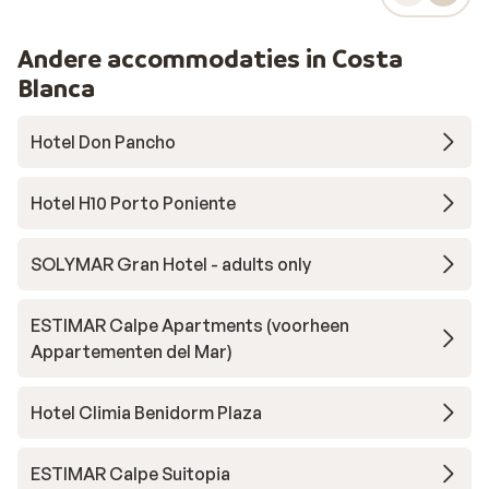
transfer je komt ophalen. Nog nooit zo
hard moeten werken terwijl je er anderen
Andere accommodaties in Costa
voor betaald hebt.
Blanca
Hotel Don Pancho
Hotel H10 Porto Poniente
SOLYMAR Gran Hotel - adults only
ESTIMAR Calpe Apartments (voorheen
Appartementen del Mar)
Hotel Climia Benidorm Plaza
ESTIMAR Calpe Suitopia