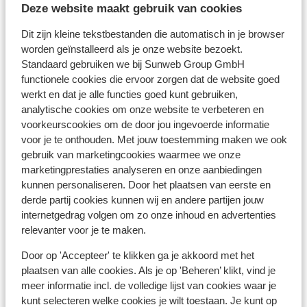
Deze website maakt gebruik van cookies
Valuta:
De officiële munteenheid van Spanje is de euro. Pinnen
Dit zijn kleine tekstbestanden die automatisch in je browser
in Spanje en op de Canarische Eilanden is geen
worden geïnstalleerd als je onze website bezoekt.
probleem. Vrijwel overal zijn betaalautomaten waar je
Standaard gebruiken we bij Sunweb Group GmbH
functionele cookies die ervoor zorgen dat de website goed
kunt pinnen. Ook betalen met credit card is op vele
werkt en dat je alle functies goed kunt gebruiken,
plaatsen mogelijk.
analytische cookies om onze website te verbeteren en
voorkeurscookies om de door jou ingevoerde informatie
Voltage:
voor je te onthouden. Met jouw toestemming maken we ook
Het voltage is net als in Nederland 220 volt. Het
gebruik van marketingcookies waarmee we onze
stopcontact is soms wel anders van vorm. In dat geval
marketingprestaties analyseren en onze aanbiedingen
kun je een tussenstekker in de supermarkt kopen.
kunnen personaliseren. Door het plaatsen van eerste en
derde partij cookies kunnen wij en andere partijen jouw
Reisdocumenten:
internetgedrag volgen om zo onze inhoud en advertenties
Je dient in het bezit te zijn van een geldig paspoort of
relevanter voor je te maken.
een geldig identiteitsbewijs.
Door op 'Accepteer' te klikken ga je akkoord met het
Heb je niet de Nederlandse nationaliteit, dan is het
plaatsen van alle cookies. Als je op 'Beheren’ klikt, vind je
belangrijk om na te vragen of er andere regels van
meer informatie incl. de volledige lijst van cookies waar je
toepassing zijn. Dit vraag je na bij de ambassade van
kunt selecteren welke cookies je wilt toestaan. Je kunt op