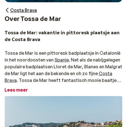
Costa Brava
Over Tossa de Mar
Tossa de Mar: vakantie in pittoresk plaatsje aan
de Costa Brava
Tossa de Mar is een pittoresk badplaatsje in Catalonië
in het noordoosten van
Spanje
. Net als de nabijgelegen
populaire badplaatsen Lloret de Mar, Blanes en Malgrat
de Mar ligt het aan de bekende en oh zo fijne
Costa
Brava
. Tossa de Mar heeft fantastisch mooie baaitjes
met helder water, witte zandstranden en een groen
Lees meer
achterland. De oude, ommuurde stadskern (Vila Vella)
met authentieke bebouwing en leuke steegjes maakt
dit charmante plekje echt de moeite waard. Ook kun je
in de omgeving van Tossa de Mar hele mooie hikes
maken, volg bijvoorbeeld de G92 route. Na een hike