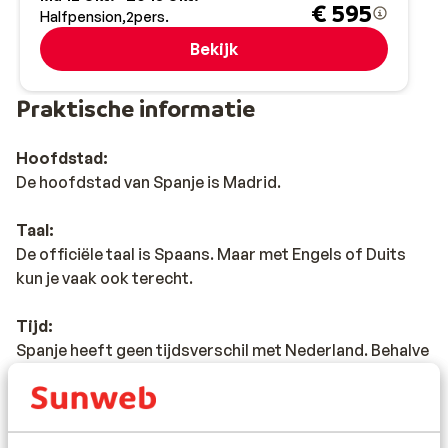
€ 595
Halfpension
2
pers.
Bekijk
Praktische informatie
Hoofdstad:
De hoofdstad van Spanje is Madrid.
Taal:
De officiële taal is Spaans. Maar met Engels of Duits
kun je vaak ook terecht.
Tijd:
Spanje heeft geen tijdsverschil met Nederland. Behalve
op de
Canarische Eilanden
, daar is het 1 uur vroeger dan
in Nederland. Dit geldt zowel voor de zomer- als de
wintertijd.