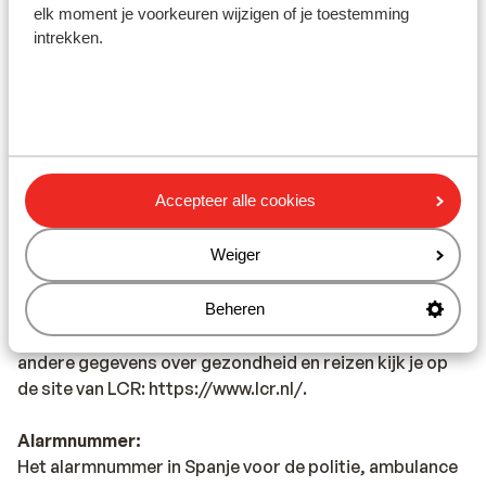
het land waar je heen wilt en de landen waar je doorheen
elk moment je voorkeuren wijzigen of je toestemming
reist.
intrekken.
Let op!
Voor
Spanje
geldt:
In iedere reservering dient er minimaal 1 persoon 18 jaar
of ouder te zijn.
Accepteer alle cookies
Het reizen met de juiste documenten is jouw eigen
verantwoordelijkheid. Sunweb kan hiervoor niet
Weiger
aansprakelijk worden gesteld.
Vaccinatie:
Beheren
Voor actuele informatie betreffende vaccinaties en
andere gegevens over gezondheid en reizen kijk je op
de site van LCR: https://www.lcr.nl/.
Alarmnummer:
Het alarmnummer in Spanje voor de politie, ambulance