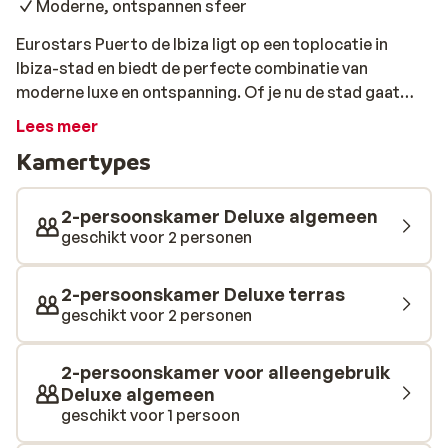
Moderne, ontspannen sfeer
Eurostars Puerto de Ibiza ligt op een toplocatie in
Ibiza-stad en biedt de perfecte combinatie van
moderne luxe en ontspanning. Of je nu de stad gaat
ontdekken, wilt genieten van het bruisende nachtleven
Lees meer
of gewoon tot rust wilt komen, hier zit je goed. Het
Kamertypes
rooftop zwembad en de skybar zijn dé plekken om te
ontspannen, terwijl je uitkijkt over de stad. Met winkels,
restaurants en uitgaansgelegenheden op loopafstand,
2-persoonskamer Deluxe algemeen
heb je alles binnen handbereik. Binnen het hotel vind je
geschikt voor 2 personen
volop mogelijkheden om actief te blijven of juist te
relaxen. Start je dag in de sportschool of kom tot rust
2-persoonskamer Deluxe terras
in het wellnesscentrum met spa en sauna. Voor een
geschikt voor 2 personen
heerlijke maaltijd kun je terecht in het à-la-carte- of
buffetrestaurant, en de snackbar is ideaal voor een
2-persoonskamer voor alleengebruik
snelle bite. Dankzij de gunstige ligging en uitgebreide
Deluxe algemeen
faciliteiten is dit de ideale uitvalsbasis voor een
geschikt voor 1 persoon
onvergetelijk verblijf op Ibiza.