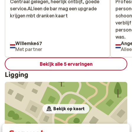
Centraal gelegen, heerlijk ontbijt, goede
Centraal gelegen, heerlijk ontbijt, goede
Profess
Profess
service.ALleen de bar mag een upgrade
service.ALleen de bar mag een upgrade
person
person
krijgen mbt dranken kaart
krijgen mbt dranken kaart
schoon
schoon
verblij
verblij
persone
persone
was.
was.
Willemke67
Ange
Met partner
Alle
Bekijk alle 5 ervaringen
Ligging
Bekijk op kaart