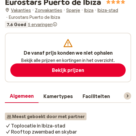
Eurostars Puerto de Ibiza
Vakanties
Zonvakanties
Spanje
Ibiza
Ibiza-stad
Eurostars Puerto de Ibiza
7.6 Goed
5 ervaringen
De vanaf prijs konden we niet ophalen
Bekijk alle prijzen en kortingen in het overzicht.
Bekijk prijzen
Algemeen
Kamertypes
Faciliteiten
Reisin
Meest geboekt door met partner
Toplocatie in Ibiza-stad
Rooftop zwembad en skybar