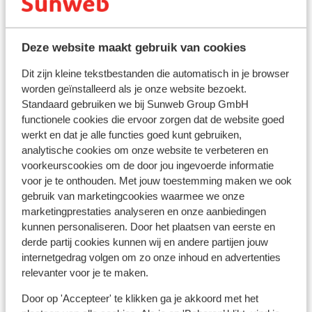
In de buurt
Afstand tot strand playa d'en bossa circa 2700
Deze website maakt gebruik van cookies
meter: naar figueretas circa 1500 m en naar
Dit zijn kleine tekstbestanden die automatisch in je browser
talamanca circa 2300 m (zandstrand, via een licht
worden geïnstalleerd als je onze website bezoekt.
hellende weg)
Standaard gebruiken we bij Sunweb Group GmbH
In het centrum
functionele cookies die ervoor zorgen dat de website goed
Oude centrum: 600 m
werkt en dat je alle functies goed kunt gebruiken,
Luchthaven: 9 km
analytische cookies om onze website te verbeteren en
Bushalte: 400 m
voorkeurscookies om de door jou ingevoerde informatie
Pinautomaat: 50 m
voor je te onthouden. Met jouw toestemming maken we ook
Winkels: 15 m
gebruik van marketingcookies waarmee we onze
(Mini)supermarkt: 20 m
marketingprestaties analyseren en onze aanbiedingen
Restaurant: 50 m
kunnen personaliseren. Door het plaatsen van eerste en
derde partij cookies kunnen wij en andere partijen jouw
Apotheek: 300 m
internetgedrag volgen om zo onze inhoud en advertenties
relevanter voor je te maken.
Ook interessant voor jou
Door op 'Accepteer' te klikken ga je akkoord met het