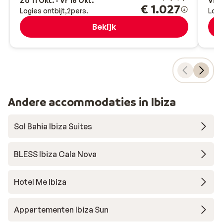
Zo 11 Okt. - Vr 16 Okt.
Vr 9
€ 1.027
Logies ontbijt
2
pers.
Logi
Bekijk
Andere accommodaties in Ibiza
Sol Bahia Ibiza Suites
BLESS Ibiza Cala Nova
Hotel Me Ibiza
Appartementen Ibiza Sun