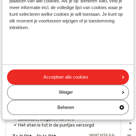
plaatsen van alle cookies. Als je op 'Beheren’ klikt, vind je
meer informatie incl. de volledige lijst van cookies waar je
kunt selecteren welke cookies je wilt toestaan. Je kunt op
elk moment je voorkeuren wijzigen of je toestemming
intrekken.
Accepteer alle cookies
Bless Ibiza The Site (voorheen
Hard Rock)
Weiger
Ca
Playa d'en Bossa
Ibiza
Spanje
Prai
Luxe, levendige sfeer
Beheren
G
Aan het schitterende, langgerekte strand
R
Luxueuze, elegante kamers
M
Het eten is tot in de puntjes verzorgd
D
vanaf prijs p.p.