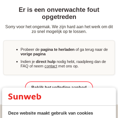
Er is een onverwachte fout
opgetreden
Sorry voor het ongemak. We zijn hard aan het werk om dit
zo snel mogelijk op te lossen.
Probeer de
pagina te herladen
of ga terug naar de
vorige pagina
Indien je
direct hulp
nodig hebt, raadpleeg dan de
FAQ of neem
contact
met ons op.
Bekijk het volledige aanbod
Vakanties
Zonvakanties
Spanje
Ibiza
Deze website maakt gebruik van cookies