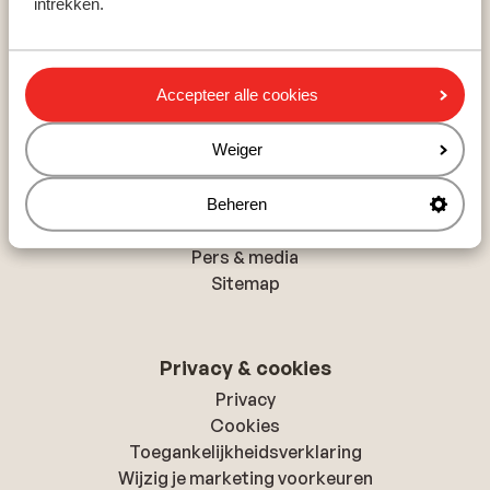
intrekken.
Rethymnon
Hurghada
Albufeira
Accepteer alle cookies
Over Sunweb
Weiger
Over Sunweb
Verantwoord op vakantie
Beheren
Vacatures
Pers & media
Sitemap
Privacy & cookies
Privacy
Cookies
Toegankelijkheidsverklaring
Wijzig je marketing voorkeuren