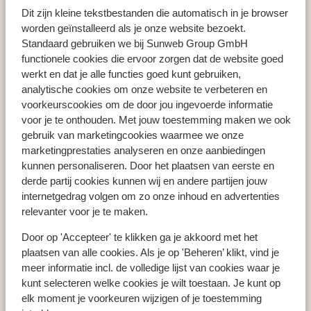
Playa d'en Bossa
Migjorn Ibiza Suites & Spa
Dit zijn kleine tekstbestanden die automatisch in je browser
worden geïnstalleerd als je onze website bezoekt.
Standaard gebruiken we bij Sunweb Group GmbH
functionele cookies die ervoor zorgen dat de website goed
werkt en dat je alle functies goed kunt gebruiken,
Populaire landen
analytische cookies om onze website te verbeteren en
Spanje
voorkeurscookies om de door jou ingevoerde informatie
Griekenland
voor je te onthouden. Met jouw toestemming maken we ook
gebruik van marketingcookies waarmee we onze
Portugal
marketingprestaties analyseren en onze aanbiedingen
kunnen personaliseren. Door het plaatsen van eerste en
derde partij cookies kunnen wij en andere partijen jouw
Populaire regio's
internetgedrag volgen om zo onze inhoud en advertenties
Kreta
relevanter voor je te maken.
Gran Canaria
Door op 'Accepteer' te klikken ga je akkoord met het
Zakynthos
plaatsen van alle cookies. Als je op 'Beheren’ klikt, vind je
meer informatie incl. de volledige lijst van cookies waar je
kunt selecteren welke cookies je wilt toestaan. Je kunt op
Populaire bestemmingen
elk moment je voorkeuren wijzigen of je toestemming