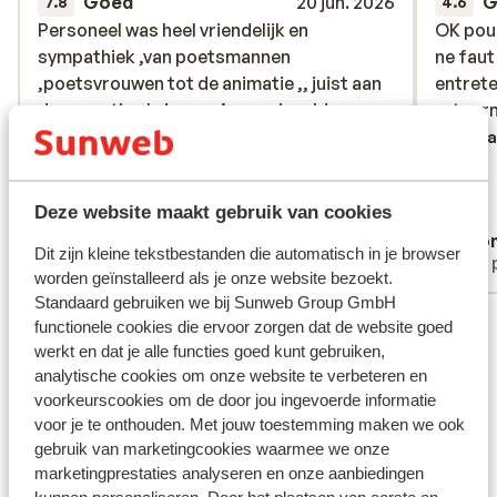
Goed
20 jun. 2026
G
7.8
4.6
Personeel was heel vriendelijk en
Personeel was heel vriendelijk en
OK pour
OK pour
sympathiek ,van poetsmannen
sympathiek ,van poetsmannen
ne faut
ne faut
,poetsvrouwen tot de animatie ,, juist aan
,poetsvrouwen tot de animatie ,, juist aan
entreten
entreten
de receptie als je euro’s omwisselde
de receptie als je euro’s omwisselde
retourn
retourn
zetten ze je in de zak ,totaal
zetten ze je in de zak ,totaal
Verta
onbetrouwbaar .,, hebben al zeker 30 x in
onbetrouwbaar .,, hebben al zeker 30 x in
tunessie geweest maar dan in sousse , en
tunessie geweest maar dan in sousse , e...
Deze website maakt gebruik van cookies
in 4 verschillende hotels , en daar werd
meer
Aerts Erik
Ano
altijd correct de euro’s omgewisseld ,
Dit zijn kleine tekstbestanden die automatisch in je browser
Met familie
Met 
gaven ze ook altijd bewijsje , hoeveel
worden geïnstalleerd als je onze website bezoekt.
dinars het waren voor de euro’s , hier
Standaard gebruiken we bij Sunweb Group GmbH
Bekijk alle 12 ervaringen
kreeg je niets , zou wel de reden zijn
functionele cookies die ervoor zorgen dat de website goed
geweest waarom ze zoveel stelen van de
Ligging
werkt en dat je alle functies goed kunt gebruiken,
toeristen ,zijn toch geen bewijzen
analytische cookies om onze website te verbeteren en
voorkeurscookies om de door jou ingevoerde informatie
van,,,laatste dag om 1 kamer te houden tot
voor je te onthouden. Met jouw toestemming maken we ook
18 uur moesten we 5 x 60 dinars betalen ,
gebruik van marketingcookies waarmee we onze
we hebben 1 kamer gehouden voor 60
marketingprestaties analyseren en onze aanbiedingen
dinars en we wilden die voor onze bagage ,
Bekijk op kaart