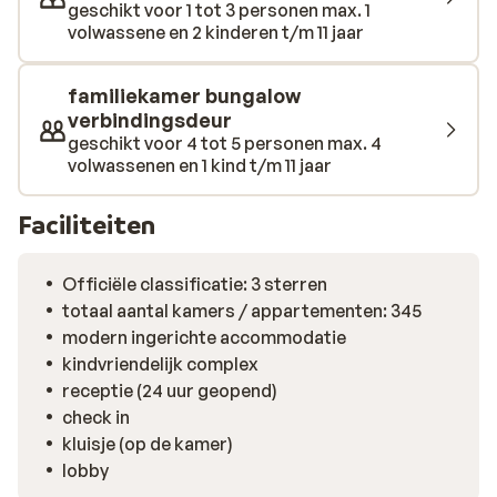
zwembad met comfortabele zonnebedjes. Iets meer
geschikt voor 1 tot 3 personen max. 1
beweging? Sportliefhebbers kunnen zich uitleven op
volwassene en 2 kinderen t/m 11 jaar
het basketbalveld of de tennisbaan.
familiekamer bungalow
verbindingsdeur
geschikt voor 4 tot 5 personen max. 4
volwassenen en 1 kind t/m 11 jaar
Faciliteiten
Officiële classificatie: 3 sterren
totaal aantal kamers / appartementen: 345
modern ingerichte accommodatie
kindvriendelijk complex
receptie (24 uur geopend)
check in
kluisje (op de kamer)
lobby