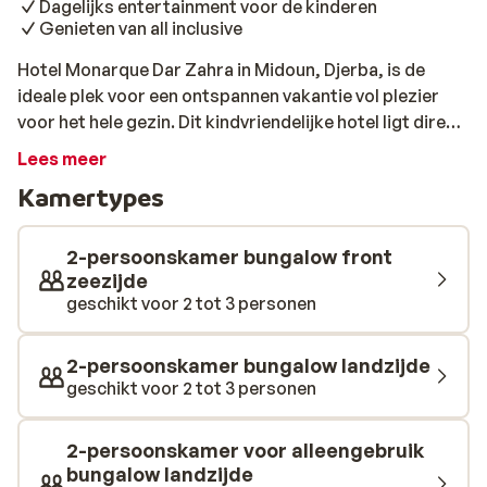
Dagelijks entertainment voor de kinderen
Genieten van all inclusive
Hotel Monarque Dar Zahra in Midoun, Djerba, is de
ideale plek voor een ontspannen vakantie vol plezier
voor het hele gezin. Dit kindvriendelijke hotel ligt direct
aan een prachtig zandstrand, waar je volop kunt
Lees meer
genieten van de zon en het kristalheldere water, en het
Kamertypes
bruisende centrum van Midoun ligt op slechts 6
kilometer afstand. Met het all-inclusive verblijf in Hotel
Monarque Dar Zahra kun je genieten van heerlijke
2-persoonskamer bungalow front
gerechten en uitgebreide maaltijden in het
zeezijde
geschikt voor 2 tot 3 personen
buffetrestaurant, en daarnaast de lokale smaken
ontdekken in het sfeervolle Tunesische restaurant.
Voor een verfrissend drankje bieden de pool bar en
2-persoonskamer bungalow landzijde
beach bar een uitkomst tijdens een warme zomerdag.
geschikt voor 2 tot 3 personen
De jongste gasten worden in de miniclub vermaakt met
leuke activiteiten en dagelijkse animatie, en kunnen
2-persoonskamer voor alleengebruik
veilig spetteren in het kinderzwembad naast het grote
bungalow landzijde