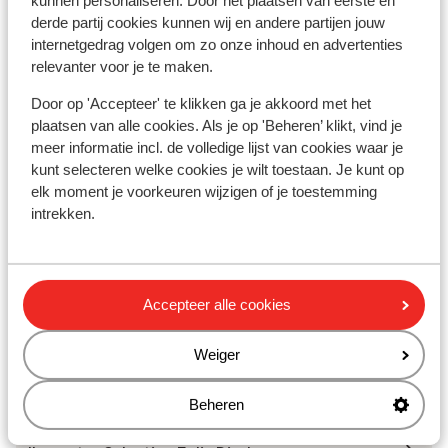
kunnen personaliseren. Door het plaatsen van eerste en
we moest de koffers allemaal van voor
derde partij cookies kunnen wij en andere partijen jouw
komen zetten ,enkel van 1 persoon mocht
internetgedrag volgen om zo onze inhoud en advertenties
de bagage op die kamer blijven staan, echt
relevanter voor je te maken.
schandalig die twee vrouwen aan de
Door op 'Accepteer' te klikken ga je akkoord met het
receptie , als we aankwamen moesten we
In de buurt
plaatsen van alle cookies. Als je op 'Beheren’ klikt, vind je
voor 10 nachten elk 40 euro per persoon
Aan het strand (zandstrand, ligstoelen (gratis) ,
meer informatie incl. de volledige lijst van cookies waar je
tax betalen,dus 5 x 40 euro ,, bij navraag
parasol (gratis) )
kunt selecteren welke cookies je wilt toestaan. Je kunt op
blijkt dat bedrag per persoon ook niet te
Centrum: 6 km
elk moment je voorkeuren wijzigen of je toestemming
kloppen,, conclusie receptie totaal
Luchthaven: 30 km
intrekken.
onbetrouwbaar
Ook interessant voor jou
Accepteer alle cookies
Weiger
Andere accommodaties in Djerba
Beheren