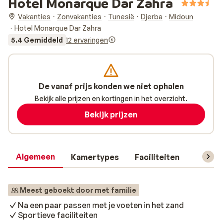
Hotel Monarque Dar Zahra
Vakanties
Zonvakanties
Tunesië
Djerba
Midoun
Hotel Monarque Dar Zahra
5.4 Gemiddeld
12 ervaringen
De vanaf prijs konden we niet ophalen
Bekijk alle prijzen en kortingen in het overzicht.
Bekijk prijzen
Algemeen
Kamertypes
Faciliteiten
Reisin
Meest geboekt door met familie
Na een paar passen met je voeten in het zand
Sportieve faciliteiten