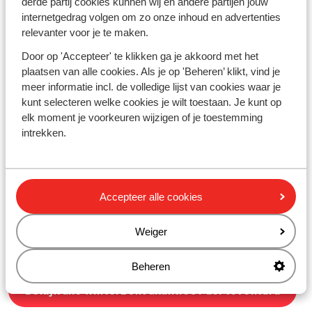
derde partij cookies kunnen wij en andere partijen jouw
gezin of met z’n tweeën, Fuerteventura biedt een
internetgedrag volgen om zo onze inhoud en advertenties
combinatie van comfort, rust en natuur. Benieuwd naar
relevanter voor je te maken.
meer zonbestemmingen?
Bekijk alle
winterzonvakanties.
Door op 'Accepteer' te klikken ga je akkoord met het
plaatsen van alle cookies. Als je op 'Beheren’ klikt, vind je
Wat te doen op Fuerteventura in de winter
meer informatie incl. de volledige lijst van cookies waar je
kunt selecteren welke cookies je wilt toestaan. Je kunt op
Naast ontspannen op het strand zijn er op
elk moment je voorkeuren wijzigen of je toestemming
Fuerteventura ook volop mogelijkheden om eropuit te
intrekken.
gaan. Denk aan surfen of kitesurfen in Corralejo,
wandelen door het natuurgebied Jandía of een bezoek
aan plaatsen zoals Betancuria en La Oliva. Ook
culturele bezienswaardigheden, zoals de grotten van
Accepteer alle cookies
Ajuy en lokale musea, maken het eiland geschikt voor
een gevarieerde vakantie. Door het aangename weer in
de wintermaanden is het een fijne bestemming om
Weiger
actief bezig te zijn of juist tot rust te komen.
Beheren
Bekijk alle winterzonvakanties Fuerteventura