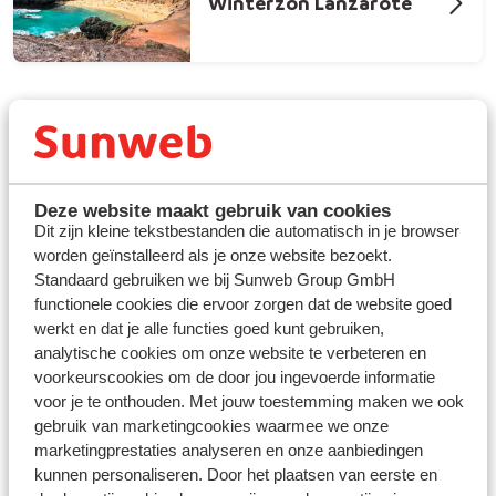
Winterzon Lanzarote
Deze website maakt gebruik van cookies
Dit zijn kleine tekstbestanden die automatisch in je browser
worden geïnstalleerd als je onze website bezoekt.
Fuerteventura: all inclusive genieten in
Standaard gebruiken we bij Sunweb Group GmbH
de winterzon
functionele cookies die ervoor zorgen dat de website goed
werkt en dat je alle functies goed kunt gebruiken,
Fuerteventura is een populaire bestemming voor een
analytische cookies om onze website te verbeteren en
winterzonvakantie, met een ruim aanbod aan
all
voorkeurscookies om de door jou ingevoerde informatie
inclusive resorts.
Veel accommodaties liggen direct
voor je te onthouden. Met jouw toestemming maken we ook
aan het strand, waardoor je vanuit je hotel zo het zand
gebruik van marketingcookies waarmee we onze
op loopt. Dankzij het milde klimaat met temperaturen
marketingprestaties analyseren en onze aanbiedingen
rond de 22 graden in de winter, is het eiland ideaal voor
kunnen personaliseren. Door het plaatsen van eerste en
een ontspannen verblijf in de zon. Of je nu reist met je