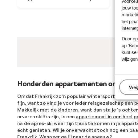
voorkeu
jouw to
marketi
het plaa
internet
Door op 
op 'Behe
kunt sel
wijzigen
Honderden appartementen om in Frank
Beh
Wei
Omdat Frankrijk zo’n populair wintersportland is m
fijn, want zo vind je voor ieder reisgezelschap een p
Makkelijk met de kinderen, want dan sta je ‘s ochte
ervaren skiërs zijn, is een
appartement in een heel g
na de après-ski weer fijn thuis te komen in je appa
écht genieten. Wil je onverwachts toch nog een pa
Frankrijk. Wanneer ga jij naar de sneeuw?