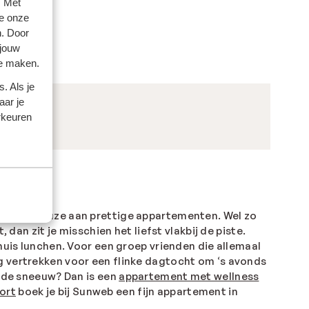
. Met
e onze
n. Door
 jouw
te maken.
. Als je
aar je
rkeuren
en ruime keuze aan prettige appartementen. Wel zo
dan zit je misschien het liefst vlakbij de piste.
huis lunchen. Voor een groep vrienden die allemaal
 vertrekken voor een flinke dagtocht om ‘s avonds
n de sneeuw? Dan is een
appartement met wellness
ort
boek je bij Sunweb een fijn appartement in