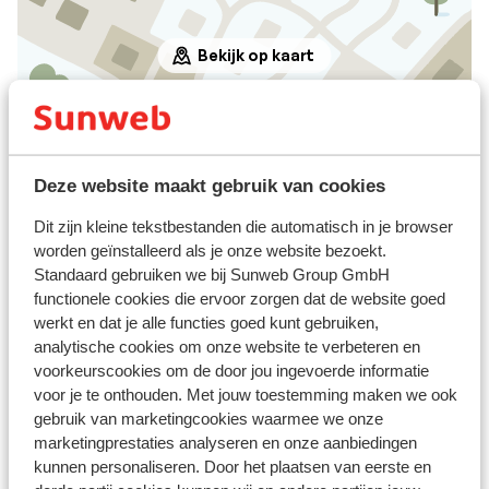
teweegbracht bij alle vertrekkende
vakantiegangers uit het gebouw... maar het
Bekijk op kaart
prachtige weer heeft het bovenstaande
wel doen vergeten, maar toch.
Afstanden
Deze website maakt gebruik van cookies
In het centrum
Dit zijn kleine tekstbestanden die automatisch in je browser
Centrum Geneve: 75 km
worden geïnstalleerd als je onze website bezoekt.
Centrum Lyon: 213 km
Standaard gebruiken we bij Sunweb Group GmbH
Skipiste: 0 m
functionele cookies die ervoor zorgen dat de website goed
Skilift: 20 m
werkt en dat je alle functies goed kunt gebruiken,
analytische cookies om onze website te verbeteren en
Skipas, -les en verhuur
voorkeurscookies om de door jou ingevoerde informatie
voor je te onthouden. Met jouw toestemming maken we ook
gebruik van marketingcookies waarmee we onze
Skipas
marketingprestaties analyseren en onze aanbiedingen
kunnen personaliseren. Door het plaatsen van eerste en