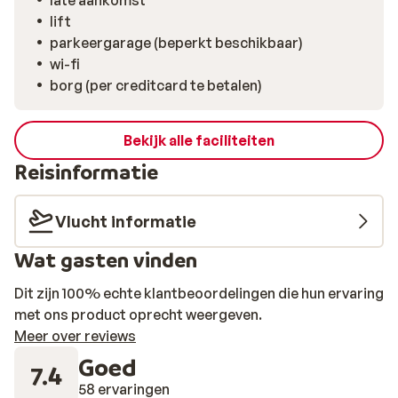
late aankomst
aanschuiven. Een populaire bar is The White Pub, in de
lift
wijk Flaine Forum. Er hangt een Britse sfeer en ze
parkeergarage (beperkt beschikbaar)
serveren hier een groot aantal bieren.
wi-fi
borg (per creditcard te betalen)
Bekijk alle faciliteiten
Reisinformatie
Vlucht informatie
Wat gasten vinden
Dit zijn 100% echte klantbeoordelingen die hun ervaring
met ons product oprecht weergeven.
Meer over reviews
Goed
7.4
58 ervaringen