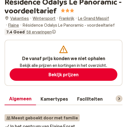
Résidence Odalys Le Panoramic -
voordeeltarief
Vakanties
Wintersport
Frankrijk
Le Grand Massif
Flaine
Résidence Odalys Le Panoramic - voordeeltarief
7.4 Goed
58 ervaringen
De vanaf prijs konden we niet ophalen
Bekijk alle prijzen en kortingen in het overzicht.
Bekijk prijzen
Algemeen
Kamertypes
Faciliteiten
Reisin
Meest geboekt door met familie
In het centrum van Flaine Foret