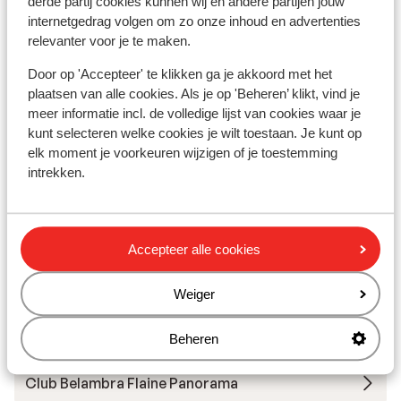
Skilessen
derde partij cookies kunnen wij en andere partijen jouw
internetgedrag volgen om zo onze inhoud en advertenties
relevanter voor je te maken.
Skimateriaal
Door op 'Accepteer' te klikken ga je akkoord met het
plaatsen van alle cookies. Als je op 'Beheren’ klikt, vind je
Andere accommodaties in Le Grand
meer informatie incl. de volledige lijst van cookies waar je
Massif
kunt selecteren welke cookies je wilt toestaan. Je kunt op
elk moment je voorkeuren wijzigen of je toestemming
intrekken.
Hotel MGM Les Suites d'Alexane
Hotel MGM Alhena
Accepteer alle cookies
Résidence MGM Alhena
Weiger
Résidence MGM Alexane
Beheren
Club Belambra Flaine Panorama