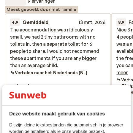
19 ervaringen
Meest geboekt door met familie
Gemiddeld
13 mrt. 2026
F
4.9
8.9
The accommodation was ridiculously
The accommodation was ridiculously
Nice 3 
Nice 3 
small, we had 2 tiny bathrooms with no
small, we had 2 tiny bathrooms with no
4 peopl
4 peopl
toilets in, then a separate toilet for 6
toilets in, then a separate toilet for 6
was a n
was a n
people to share. I would not recommend
people to share. I would not recommend
availab
availab
these apartments if you are any bigger
these apartments if you are any bigger
the fre
the fre
than an average child.
than an average child.
you can
you can 
nice sh
meer
Vertalen naar het Nederlands (NL)
Jacuzzi
Verta
Anoniem
Rich
rooms i
Vrienden
Gro
recomme
isn't ba
Bekijk alle 19 ervaringen
Deze website maakt gebruik van cookies
Ligging
Dit zijn kleine tekstbestanden die automatisch in je browser
worden geïnstalleerd als je onze website bezoekt.