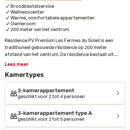
Broodbestelservice
Wellnesscenter
Warme, comfortabele appartementen
Gameroom
200 meter van het centrum
Résidence PV Premium Les Fermes du Soleil is een
traditioneel gebouwde résidence op 200 meter
afstand van het centrum. De résidence bestaat uit
meerdere gebouwen, die rondom de ijsbaan liggen. De
Lees meer
appartementen zijn warm en comfortabel ingericht
Kamertypes
met leuk uitzicht op het dorp, de vallei of ijsbaan. Met
de gratis skibus sta jij zo aan het begin van de piste,
zonder lange stukken te sjouwen met je materiaal. Het
2-kamerappartement
hotel bied je vele faciliteiten die bijdragen aan de
geschikt voor 2 tot 4 personen
perfecte wintersport. Zo is er een heerlijke lounge met
open haard en biljardtafel, kun je een boek lenen uit de
3-kamerappartement type A
bibliotheek, je spieren ontspannen in het
geschikt voor 2 tot 5 personen
wellnesscenter, is er een skiberging en kunnen de