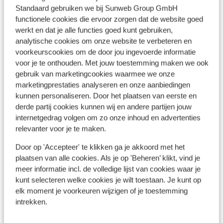
Standaard gebruiken we bij Sunweb Group GmbH
functionele cookies die ervoor zorgen dat de website goed
werkt en dat je alle functies goed kunt gebruiken,
Bekijk op kaart
analytische cookies om onze website te verbeteren en
voorkeurscookies om de door jou ingevoerde informatie
voor je te onthouden. Met jouw toestemming maken we ook
gebruik van marketingcookies waarmee we onze
marketingprestaties analyseren en onze aanbiedingen
Afstanden
kunnen personaliseren. Door het plaatsen van eerste en
Centrum: 200 m
derde partij cookies kunnen wij en andere partijen jouw
Luchthaven: 55 km
internetgedrag volgen om zo onze inhoud en advertenties
Treinstation: 10 km
relevanter voor je te maken.
Afstand tot skischool
Door op 'Accepteer' te klikken ga je akkoord met het
Winkels: 50 m
plaatsen van alle cookies. Als je op 'Beheren’ klikt, vind je
(Mini)supermarkt: 200 m
meer informatie incl. de volledige lijst van cookies waar je
Restaurant: 200 m
kunt selecteren welke cookies je wilt toestaan. Je kunt op
elk moment je voorkeuren wijzigen of je toestemming
Skipas, -les en verhuur
intrekken.