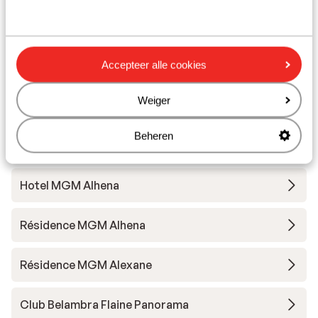
Skipas
Skimateriaal
Accepteer alle cookies
Andere accommodaties in Le Grand
Weiger
Massif
Beheren
Hotel MGM Les Suites d'Alexane
Hotel MGM Alhena
Résidence MGM Alhena
Résidence MGM Alexane
Club Belambra Flaine Panorama