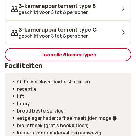
kinderen hun geluk niet op in de spelletjesruimte of op
3-kamerappartement type B
de playstation. De ochtend begin je optimaal met verse
geschikt voor 3 tot 6 personen
broodjes die je bij de receptie kunt bestellen.
3-kamerappartement type C
geschikt voor 3 tot 6 personen
Toon alle 5 kamertypes
Faciliteiten
Officiële classificatie: 4 sterren
receptie
lift
lobby
brood bestelservice
eetgelegenheden: afhaalmaaltijden mogelijk
bibliotheek (gratis boekuitleen)
kamers voor mindervaliden aanwezig