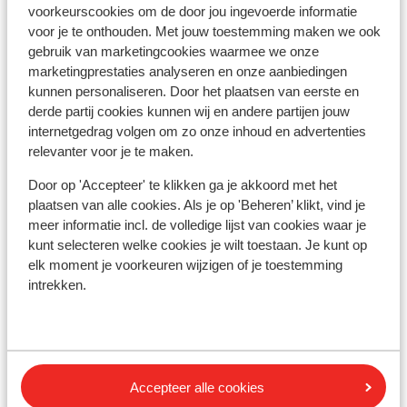
voorkeurscookies om de door jou ingevoerde informatie
voor je te onthouden. Met jouw toestemming maken we ook
gebruik van marketingcookies waarmee we onze
Afstanden
marketingprestaties analyseren en onze aanbiedingen
Centrum: 800 m
kunnen personaliseren. Door het plaatsen van eerste en
Skipiste: 0 m
derde partij cookies kunnen wij en andere partijen jouw
Direct aan de skipiste
internetgedrag volgen om zo onze inhoud en advertenties
relevanter voor je te maken.
Rustig gelegen
Door op 'Accepteer' te klikken ga je akkoord met het
Skipas, -les en verhuur
plaatsen van alle cookies. Als je op 'Beheren’ klikt, vind je
meer informatie incl. de volledige lijst van cookies waar je
Skipas
kunt selecteren welke cookies je wilt toestaan. Je kunt op
elk moment je voorkeuren wijzigen of je toestemming
intrekken.
Skimateriaal
Andere accommodaties in Le Grand
Massif
Accepteer alle cookies