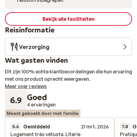
reissom inbegrepen
Bekijk alle faciliteiten
Reisinformatie
Verzorging
Wat gasten vinden
Dit zijn 100% echte klantbeoordelingen die hun ervaring
met ons product oprecht weergeven.
Meer over reviews
Goed
6.9
4 ervaringen
Meest geboekt door met familie
Gemiddeld
21 mrt. 2026
G
5.6
7.8
Logement très vétuste. Literie
Logement très vétuste. Literie
Pratiqu
Pratiqu