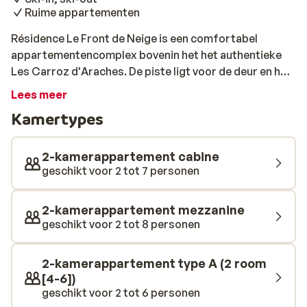
Ruime appartementen
Résidence Le Front de Neige is een comfortabel
appartementencomplex bovenin het het authentieke
Les Carroz d'Araches. De piste ligt voor de deur en het
centrum vind je op circa 800 meter. De appartementen
Lees meer
zijn eenvoudig, maar gezellig ingericht. Er is veel
Kamertypes
gebruik gemaakt van hout, wat voor een knusse sfeer
zorgt. Veel van de grotere appartementen beschikken
ook over een balkon of terras. Vanaf daar heb je een
2-kamerappartement cabine
prachtig uitzicht over de besneeuwde bergtoppen.
geschikt voor 2 tot 7 personen
2-kamerappartement mezzanine
geschikt voor 2 tot 8 personen
2-kamerappartement type A (2 room
[4-6])
geschikt voor 2 tot 6 personen