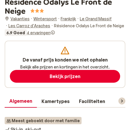
Résidence Odalys Le Front de
Neige
Vakanties
Wintersport
Frankrijk
Le Grand Massif
Les Carroz d'Araches
Résidence Odalys Le Front de Neige
6.9 Goed
4 ervaringen
De vanaf prijs konden we niet ophalen
Bekijk alle prijzen en kortingen in het overzicht.
Bekijk prijzen
Algemeen
Kamertypes
Faciliteiten
Reisin
Meest geboekt door met familie
Ski-in, ski-out