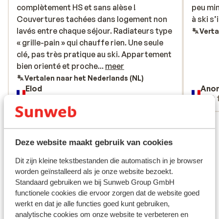
complètement HS et sans alèse !
complètement HS et sans alèse !
peu min
peu min
Couvertures tachées dans logement non
Couvertures tachées dans logement non
à ski s
à ski s
lavés entre chaque séjour. Radiateurs type
lavés entre chaque séjour. Radiateurs type
Verta
« grille-pain » qui chauffe rien. Une seule
« grille-pain » qui chauffe rien. Une seule
clé, pas très pratique au ski. Appartement
clé, pas très pratique au ski. Appartement
bien orienté et proche des pistes mais
bien orienté et proche...
meer
retour par piste rouge uniquement
Vertalen naar het Nederlands (NL)
Elod
Ano
Met familie
Met 
Bekijk alle 4 ervaringen
Ligging
Deze website maakt gebruik van cookies
Dit zijn kleine tekstbestanden die automatisch in je browser
worden geïnstalleerd als je onze website bezoekt.
Standaard gebruiken we bij Sunweb Group GmbH
functionele cookies die ervoor zorgen dat de website goed
Bekijk op kaart
werkt en dat je alle functies goed kunt gebruiken,
analytische cookies om onze website te verbeteren en