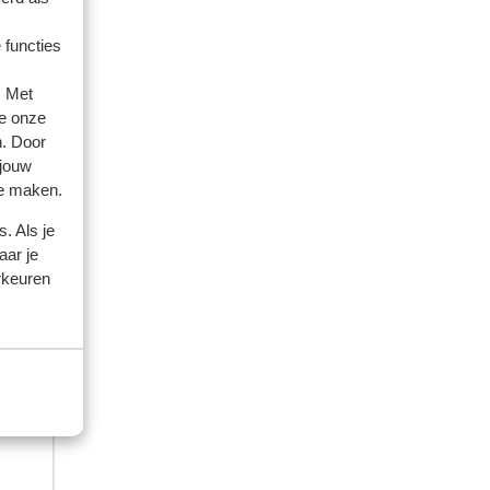
 functies
. Met
e onze
n. Door
ienden
 jouw
te maken.
 2025
r
r
. Als je
aar je
rkeuren
Alleenstaande ouder