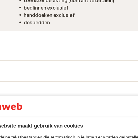
toeristenbelasting (contant te betalen)
bedlinnen exclusief
handdoeken exclusief
dekbedden
ebsite maakt gebruik van cookies
 kleine tekstbestanden die automatisch in je browser worden geïnstalle