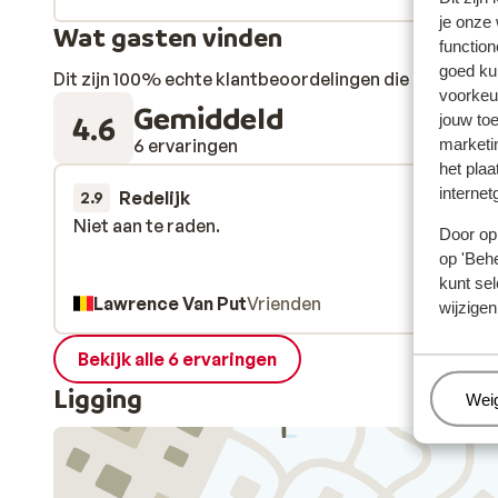
je onze
Wat gasten vinden
function
goed ku
Dit zijn 100% echte klantbeoordelingen die hun erva
voorkeu
Gemiddeld
4.6
jouw to
6 ervaringen
marketi
het plaa
internet
Redelijk
31 jan.
2.9
Niet aan te raden.
Niet aan te raden.
Door op 
op 'Behe
kunt sel
Lawrence Van Put
Vrienden
wijzigen
Bekijk alle 6 ervaringen
Ligging
Beh
Wei