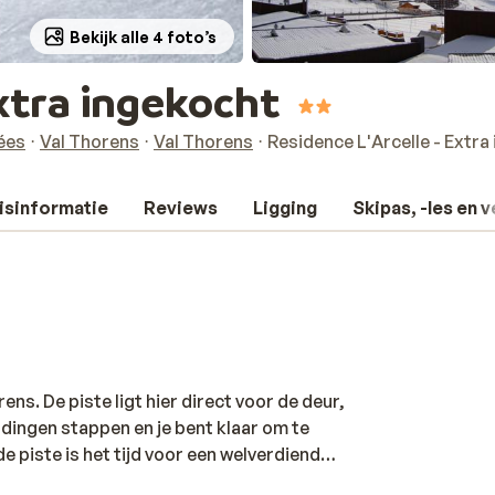
Bekijk alle 4 foto’s
Extra ingekocht
lées
Val Thorens
Val Thorens
Residence L'Arcelle - Extra
isinformatie
Reviews
Ligging
Skipas, -les en 
rens. De piste ligt hier direct voor de deur,
indingen stappen en je bent klaar om te
e piste is het tijd voor een welverdiend
met de ligging in het centrum heb je de