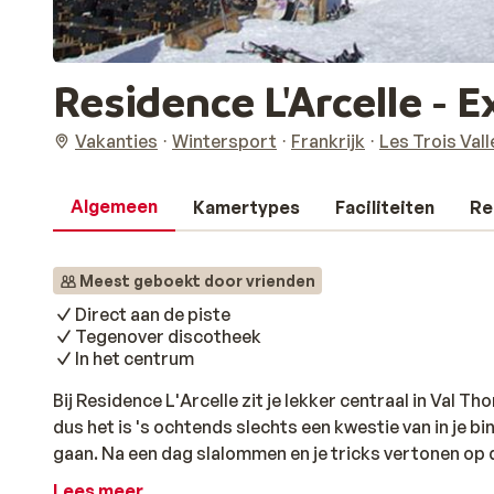
Residence L'Arcelle - 
Vakanties
Wintersport
Frankrijk
Les Trois Val
Algemeen
Kamertypes
Faciliteiten
Re
Meest geboekt door vrienden
Direct aan de piste
Tegenover discotheek
In het centrum
Bij Residence L'Arcelle zit je lekker centraal in Val Tho
dus het is 's ochtends slechts een kwestie van in je b
gaan. Na een dag slalommen en je tricks vertonen op d
après-ski drankje. Ook daarvoor zit je hier top, want 
Lees meer