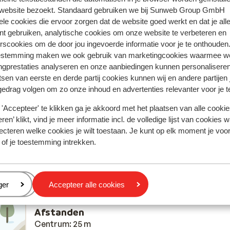
 website bezoekt. Standaard gebruiken we bij Sunweb Group GmbH
ele cookies die ervoor zorgen dat de website goed werkt en dat je alle
nt gebruiken, analytische cookies om onze website te verbeteren en
ring met ons product oprecht weergeven.
Meer over reviews
rscookies om de door jou ingevoerde informatie voor je te onthouden
estemming maken we ook gebruik van marketingcookies waarmee w
ngprestaties analyseren en onze aanbiedingen kunnen personalisere
Meest geboekt door vr
tsen van eerste en derde partij cookies kunnen wij en andere partijen
gedrag volgen om zo onze inhoud en advertenties relevanter voor je 
 2026
Redelijk
1 mrt.
3.5
You should not present this accommodation in you
You should not present this accommodation in you
'Accepteer' te klikken ga je akkoord met het plaatsen van alle cookies
web site
web site
ren’ klikt, vind je meer informatie incl. de volledige lijst van cookies w
Vertalen naar het Nederlands (NL)
ecteren welke cookies je wilt toestaan. Je kunt op elk moment je voo
Superb are great but keep away from this accommodation I choose
 of je toestemming intrekken.
eren
ger
Accepteer alle cookies
Afstanden
Centrum: 25 m