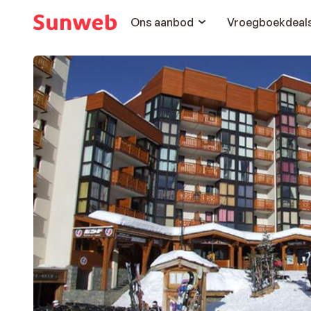
Ons aanbod
Vroegboekdeal