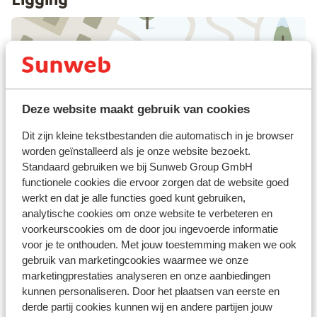
Bekijk op kaart
Deze website maakt gebruik van cookies
Dit zijn kleine tekstbestanden die automatisch in je browser
worden geïnstalleerd als je onze website bezoekt.
Afstanden
Standaard gebruiken we bij Sunweb Group GmbH
Centrum: 200 m
functionele cookies die ervoor zorgen dat de website goed
Skipiste: 500 m
werkt en dat je alle functies goed kunt gebruiken,
analytische cookies om onze website te verbeteren en
Winkels: 200 m
voorkeurscookies om de door jou ingevoerde informatie
Skipas, -les en verhuur
voor je te onthouden. Met jouw toestemming maken we ook
gebruik van marketingcookies waarmee we onze
marketingprestaties analyseren en onze aanbiedingen
Skipas
kunnen personaliseren. Door het plaatsen van eerste en
derde partij cookies kunnen wij en andere partijen jouw