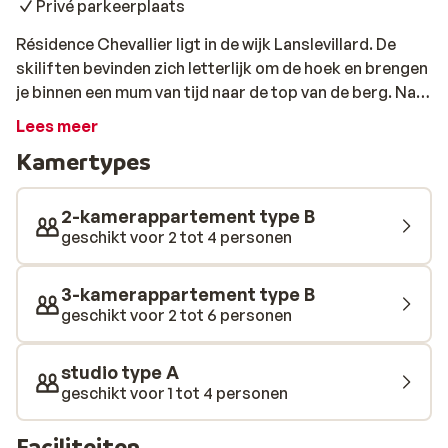
Privé parkeerplaats
Résidence Chevallier ligt in de wijk Lanslevillard. De
skiliften bevinden zich letterlijk om de hoek en brengen
je binnen een mum van tijd naar de top van de berg. Na
een lange dag op de skipistes geniet je van de laatste
Lees meer
zonnestralen vanaf het balkon van de residence waarna
Kamertypes
het tijd is om je klaar te maken voor het diner. Sta je
liever niet zelf in de keuken? In het centrum vind je een
selectie van verschillende restaurants waar je zo aan
2-kamerappartement type B
kunt schuiven.
geschikt voor 2 tot 4 personen
3-kamerappartement type B
geschikt voor 2 tot 6 personen
studio type A
geschikt voor 1 tot 4 personen
Faciliteiten