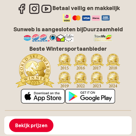
Betaal veilig en makkelijk
Sunweb is aangesloten bij
Duurzaamheid
Beste Wintersportaanbieder
Over Sunweb
Vacatures
Algemene voorwaarden zonvakanties
Cookies
Bekijk prijzen
Toegankelijkheidsverklaring
Disclaimer
Sitemap