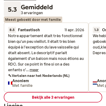
Gemiddeld
5.3
3 ervaringen
Meest geboekt door met familie
Fantastisch
11 apr. 2026
O
8.5
1.3
Notre appartement était très fonctionnel
Notre appartement était très fonctionnel
We hebb
We hebb
bien qu'un peu vieillot. Il était très bien
bien qu'un peu vieillot. Il était très bien
geboekt
geboekt
équipé à l'exception du lave vaisselle qui
équipé à l'exception du lave vaisselle qui
oud,kle
oud,kle
était absent. Le descriptif parlait
était absent. Le descriptif parlait
Depres
Depres
également d'un balcon mais nous étions au
également d'un balcon mais nous étions au
RDC. Sur ce point in fine si on a des
RDC. Sur ce point in fine si on a des
enfants c'est mieux car il y avait en plus un
enfants c'...
meer
accès direct à un petit parc de jeux. Les
Vertalen naar het Nederlands (NL)
Anoniem
Ano
pistes sont en effet très proches mais pas
Met familie
Met 
si faciles d'accès notamment quand on
porte son équipement car de l'autre côté
Bekijk alle 3 ervaringen
d'une petite colline.
Ligging