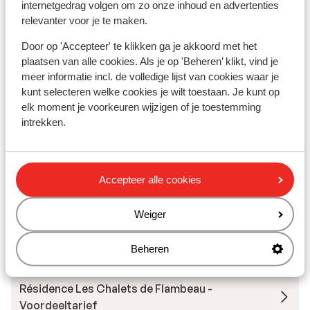
internetgedrag volgen om zo onze inhoud en advertenties
Skilessen
relevanter voor je te maken.
Door op 'Accepteer' te klikken ga je akkoord met het
Skimateriaal
plaatsen van alle cookies. Als je op 'Beheren’ klikt, vind je
meer informatie incl. de volledige lijst van cookies waar je
kunt selecteren welke cookies je wilt toestaan. Je kunt op
Andere accommodaties in Val Cenis
elk moment je voorkeuren wijzigen of je toestemming
intrekken.
Les Balcons Platinium Val Cenis
Hôtel Saint Charles
Accepteer alle cookies
Résidence Les Balcons de Val Cenis Village
Weiger
Résidence Les Chalets de Flambeau
Beheren
Résidence Les Chalets de Flambeau -
Voordeeltarief