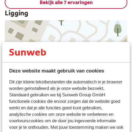
Bekijk alle 7 ervaringen
Ligging
Bekijk op kaart
Deze website maakt gebruik van cookies
Afstanden
Dit zijn kleine tekstbestanden die automatisch in je browser
worden geïnstalleerd als je onze website bezoekt.
In het centrum
Standaard gebruiken we bij Sunweb Group GmbH
Luchthaven: 80 km
functionele cookies die ervoor zorgen dat de website goed
Treinstation: 500 m
werkt en dat je alle functies goed kunt gebruiken,
Pinautomaat: 100 m
analytische cookies om onze website te verbeteren en
Skipiste: 3 km
voorkeurscookies om de door jou ingevoerde informatie
Skibushalte: 300 m
voor je te onthouden. Met jouw toestemming maken we ook
Skilift: 3 km