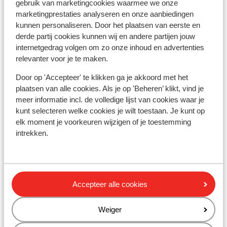
gebruik van marketingcookies waarmee we onze
Winkels: 100 m
marketingprestaties analyseren en onze aanbiedingen
Restaurant: 100 m
kunnen personaliseren. Door het plaatsen van eerste en
Rustig gelegen
derde partij cookies kunnen wij en andere partijen jouw
internetgedrag volgen om zo onze inhoud en advertenties
Skipas, -les en verhuur
relevanter voor je te maken.
Door op 'Accepteer' te klikken ga je akkoord met het
Skipas
plaatsen van alle cookies. Als je op 'Beheren’ klikt, vind je
meer informatie incl. de volledige lijst van cookies waar je
kunt selecteren welke cookies je wilt toestaan. Je kunt op
Skilessen
elk moment je voorkeuren wijzigen of je toestemming
intrekken.
Skimateriaal
Andere accommodaties in Kronplatz
Accepteer alle cookies
Hotel Monte Paraccia
Weiger