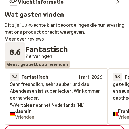
Vlucht informatie
Wat gasten vinden
Dit zijn 100% echte klantbeoordelingen die hun ervaring
met ons product oprecht weergeven.
Meer over reviews
Fantastisch
8.6
7 ervaringen
Meest geboekt door vrienden
Fantastisch
1 mrt. 2026
F
9.3
8.9
Sehr freundlich, sehr sauber und das
Sehr freundlich, sehr sauber und das
gezelli
gezelli
Abendessen ist super lecker! Wir kommen
Abendessen ist super lecker! Wir kommen
en saun
en saun
gerne wieder.
gerne wieder.
gasthe
gasthe
Vertalen naar het Nederlands (NL)
Jasmin
Fran
Vrienden
Vrie