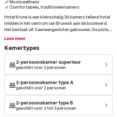
Mooie wellness
Comfortabele, traditionele kamers
Hotel Krone is een kleinschalig 30 kamers tellend hotel
midden in het centrum van Bruneck aan de boulevard.
Het bestaat uit 3 aaneengesloten gebouwen. De piste
ligt op 3 kilometer en op 200 meter afstand van het
Lees meer
hotel, is een shuttle bus die je naar de piste brengt en
Kamertypes
ophaalt. De kamers zijn eenvoudig maar comfortabel
ingericht en hebben allemaal een nette badkamer en fijn
balkon. Het pronkstuk van Hotel Krone is de wellness.
2-persoonskamer superieur
Je vindt hier een klein verwarmd binnenzwembad,
geschikt voor 2 personen
sauna, solarium en jacuzzi. De maaltijden zijn volledig
verzorgd met voor ieder iets naar wens. Dat wordt
2-persoonskamer type A
genieten!
geschikt voor 2 personen
2-persoonskamer type B
geschikt voor 2 tot 3 personen