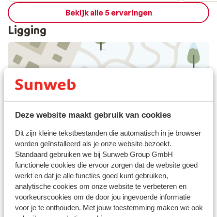
empfeh
Bekijk alle 5 ervaringen
Ligging
Bekijk op kaart
Deze website maakt gebruik van cookies
Dit zijn kleine tekstbestanden die automatisch in je browser
Afstanden
worden geïnstalleerd als je onze website bezoekt.
Standaard gebruiken we bij Sunweb Group GmbH
Centrum: 500 m
functionele cookies die ervoor zorgen dat de website goed
Luchthaven: 90 km
werkt en dat je alle functies goed kunt gebruiken,
Skipiste: 700 m
analytische cookies om onze website te verbeteren en
Skibushalte: 20 m
voorkeurscookies om de door jou ingevoerde informatie
Skilift: 700 m
voor je te onthouden. Met jouw toestemming maken we ook
Winkels: 500 m