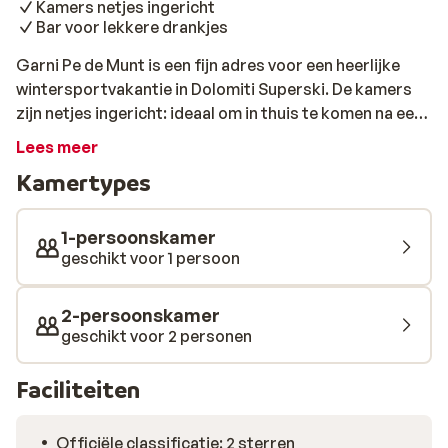
Kamers netjes ingericht
Bar voor lekkere drankjes
Garni Pe de Munt is een fijn adres voor een heerlijke
wintersportvakantie in Dolomiti Superski. De kamers
zijn netjes ingericht: ideaal om in thuis te komen na een
dagje skiën. Het hotel ligt op ongeveer 500 meter van
Lees meer
het centrum en vlak naast het hotel kun je op de skibus
Kamertypes
stappen, die je, op vertoon van je skipas, gratis in korte
tijd naar de skipistes brengt! Heb je zin om na een dagje
in de sneeuw nog even tot rust te komen, dan kan dat in
1-persoonskamer
Hotel Monte Paraccia, op circa 80 meter. Dit hotel
geschikt voor 1 persoon
heeft o.a. een sauna, jacuzzi en Turks stoombad. Of
drink samen een drankje in de bar, dat is altijd gezellig
2-persoonskamer
na een dag op de latten!
geschikt voor 2 personen
Faciliteiten
Officiële classificatie: 2 sterren