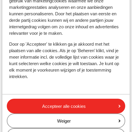
gebruik van marketingcookies waarmee we onze
(Mini)supermarkt: 500 m
marketingprestaties analyseren en onze aanbiedingen
Restaurant: 80 m
kunnen personaliseren. Door het plaatsen van eerste en
Rustig gelegen
derde partij cookies kunnen wij en andere partijen jouw
internetgedrag volgen om zo onze inhoud en advertenties
Skipas, -les en verhuur
relevanter voor je te maken.
Door op 'Accepteer' te klikken ga je akkoord met het
Skipas
plaatsen van alle cookies. Als je op 'Beheren’ klikt, vind je
meer informatie incl. de volledige lijst van cookies waar je
kunt selecteren welke cookies je wilt toestaan. Je kunt op
Skilessen
elk moment je voorkeuren wijzigen of je toestemming
intrekken.
Skimateriaal
Andere accommodaties in Kronplatz
Accepteer alle cookies
Hotel Monte Paraccia
Weiger