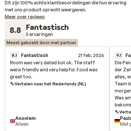
Dit zijn 100% echte klantbeoordelingen die hun ervaring
met ons product oprecht weergeven.
Meer over reviews
Fantastisch
8.8
5 ervaringen
Meest geboekt door met partner
Fantastisch
21 feb. 2026
Fa
8.1
9.1
Room was very dated but ok. The staff
Room was very dated but ok. The staff
Die Pen
Die Pen
were friendly and very helpful. Food was
were friendly and very helpful. Food was
der Zei
der Zei
great too.
great too.
alles, 
alles, 
Team i
Team i
Vertalen naar het Nederlands (NL)
morgens
morgens
Was am 
Was am 
bekomm
bekomm
gebrach
Verta
Anoniem
Paul
Abends 
Alleen
Met 
einfach