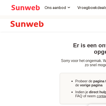
Ons aanbod
Vroegboekdeal
Er is een o
opg
Sorry voor het ongemak. We
zo snel moge
Probeer de
pagina 
de
vorige pagina
Indien je
direct hul
FAQ of neem
conta