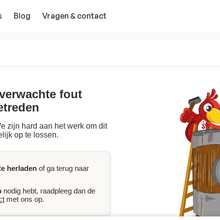
s
Blog
Vragen & contact
nverwachte fout
etreden
 zijn hard aan het werk om dit
lijk op te lossen.
te herladen
of ga terug naar
p
nodig hebt, raadpleeg dan de
ct
met ons op.