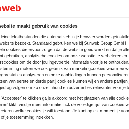
volledige aanbod
ebsite maakt gebruik van cookies
 kleine tekstbestanden die automatisch in je browser worden geïnstalle
 website bezoekt. Standaard gebruiken we bij Sunweb Group GmbH
ele cookies die ervoor zorgen dat de website goed werkt en dat je alle
renzo (Sankt Lorenzen)
Hotel Mühlgarten
nt gebruiken, analytische cookies om onze website te verbeteren en
rscookies om de door jou ingevoerde informatie voor je te onthouden
estemming maken we ook gebruik van marketingcookies waarmee w
ngprestaties analyseren en onze aanbiedingen kunnen personalisere
Populaire wintersportbestemmingen
tsen van eerste en derde partij cookies kunnen wij en andere partijen
Gerlos
gedrag volgen om zo onze inhoud en advertenties relevanter voor je 
Mayrhofen
'Accepteer' te klikken ga je akkoord met het plaatsen van alle cookies
Saalbach
ren’ klikt, vind je meer informatie incl. de volledige lijst van cookies w
ecteren welke cookies je wilt toestaan. Je kunt op elk moment je voo
 of je toestemming intrekken.
Cookies en privacy
Privacy