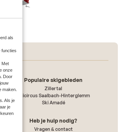
erd als
 functies
. Met
e onze
n. Door
Populaire skigebieden
 jouw
Zillertal
te maken.
Skicircus Saalbach-Hinterglemm
. Als je
Ski Amadé
aar je
rkeuren
Heb je hulp nodig?
Vragen & contact