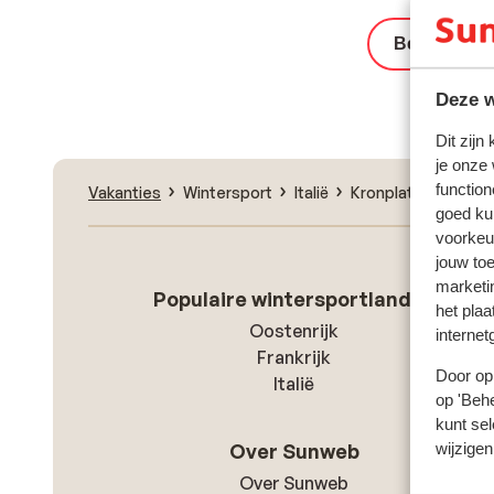
Bekijk het 
Deze w
Dit zijn
je onze
function
Vakanties
Wintersport
Italië
Kronplatz
San Lo
goed ku
voorkeu
jouw to
marketi
Populaire wintersportlanden
het plaa
Oostenrijk
internet
Frankrijk
Door op 
Italië
op 'Behe
kunt sel
wijzigen
Over Sunweb
Over Sunweb