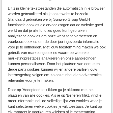
Dit zijn kleine tekstbestanden die automatisch in je browser
POST POST Hotel - Alpine Boutique Hotel & Spa
worden geïnstalleerd als je onze website bezoekt.
Standaard gebruiken we bij Sunweb Group GmbH
Hotel Fichtenhof
functionele cookies die ervoor zorgen dat de website goed
werkt en dat je alle functies goed kunt gebruiken,
analytische cookies om onze website te verbeteren en
Hotel Aktiv- und Gesundheitsresort das GXUND
voorkeurscookies om de door jou ingevoerde informatie
voor je te onthouden. Met jouw toestemming maken we ook
gebruik van marketingcookies waarmee we onze
Das Alpenhaus Gasteinertal
marketingprestaties analyseren en onze aanbiedingen
kunnen personaliseren. Door het plaatsen van eerste en
Hotel Sendlhofer's
derde partij cookies kunnen wij en andere partijen jouw
internetgedrag volgen om zo onze inhoud en advertenties
relevanter voor je te maken.
Hotel Sendlhofer's - Appartement
Door op 'Accepteer' te klikken ga je akkoord met het
Hotel Völserhof
plaatsen van alle cookies. Als je op 'Beheren’ klikt, vind je
meer informatie incl. de volledige lijst van cookies waar je
kunt selecteren welke cookies je wilt toestaan. Je kunt op
Hotel Salzburger Hof
elk moment je voorkeuren wijzigen of je toestemming