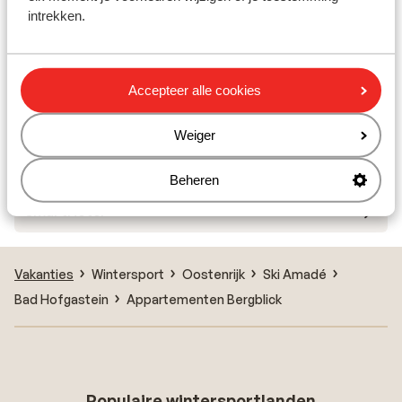
intrekken.
Villa Excelsior
Appartement Aktiv- und Gesundheitsresort das
Accepteer alle cookies
GXUND
Weiger
Hotel Alpina
Beheren
smartHotel
Vakanties
Wintersport
Oostenrijk
Ski Amadé
Bad Hofgastein
Appartementen Bergblick
Populaire wintersportlanden