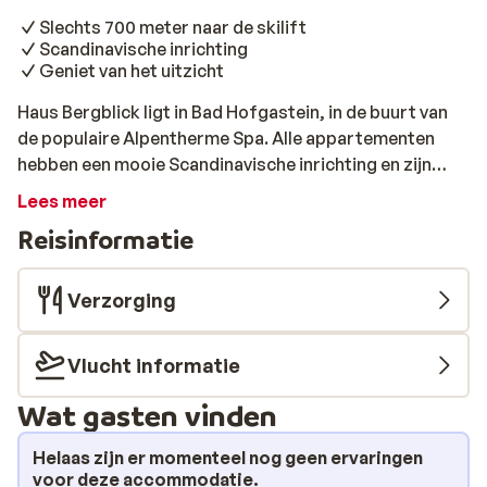
Slechts 700 meter naar de skilift
Scandinavische inrichting
Geniet van het uitzicht
Haus Bergblick ligt in Bad Hofgastein, in de buurt van
de populaire Alpentherme Spa. Alle appartementen
hebben een mooie Scandinavische inrichting en zijn
voorzien van een heerlijk balkon met uitzicht op de
Lees meer
besneeuwde bergen. Daarnaast beschikken ze over een
Reisinformatie
luxe keuken, fijne badkamer en 1 of 2 comfortabele
slaapkamers. De skilift vind je op slechts 700 meter
afstand en ook het gezellige, autovrije centrum van Bad
Verzorging
Hofgastein ligt op loopafstand.
Vlucht informatie
Wat gasten vinden
Helaas zijn er momenteel nog geen ervaringen
voor deze accommodatie.