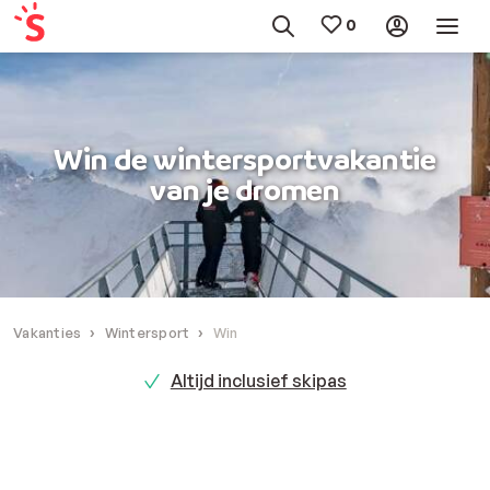
Win de wintersportvakantie
van je dromen
Vakanties
Wintersport
Win
Altijd inclusief skipas