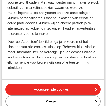
Verantwoord op vakantie
voor je te onthouden. Met jouw toestemming maken we ook
Vacatures
gebruik van marketingcookies waarmee we onze
Pers & media
marketingprestaties analyseren en onze aanbiedingen
Sitemap
kunnen personaliseren. Door het plaatsen van eerste en
derde partij cookies kunnen wij en andere partijen jouw
internetgedrag volgen om zo onze inhoud en advertenties
Privacy & cookies
relevanter voor je te maken.
Cookies
Door op 'Accepteer' te klikken ga je akkoord met het
Disclaimer
plaatsen van alle cookies. Als je op 'Beheren’ klikt, vind je
Privacy
meer informatie incl. de volledige lijst van cookies waar je
Toegankelijkheidsverklaring
kunt selecteren welke cookies je wilt toestaan. Je kunt op
Marketing-voorkeuren
elk moment je voorkeuren wijzigen of je toestemming
intrekken.
Hulp nodig?
Vragen & contact
Mijn Sunweb
Accepteer alle cookies
Algemene voorwaarden wintersportvakanties
Reisinfo
Weiger