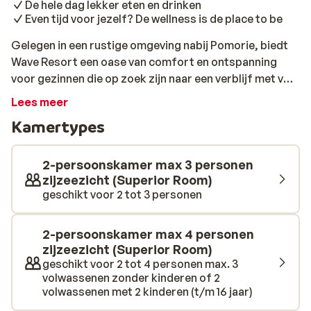
De hele dag lekker eten en drinken
Even tijd voor jezelf? De wellness is de place to be
Gelegen in een rustige omgeving nabij Pomorie, biedt
Wave Resort een oase van comfort en ontspanning
voor gezinnen die op zoek zijn naar een verblijf met veel
faciliteiten. Er is een leuke kinderclub maar ook een
Lees meer
uitgebreid waterpark. Een Aqua Tower en een
Kamertypes
verfrissend Spray Park, waar jij samen met de kinderen
geniet van speelse activiteiten. Natuurlijk is uitgebreid
eten ook belangrijk tijdens de vakantie. Iedere dag
2-persoonskamer max 3 personen
staat er weer een mooi buffet voor je klaar in
zijzeezicht (Superior Room)
geschikt voor 2 tot 3 personen
verschillende restaurants. Een verkoelend drankje heb
je zo besteld in één van de bars met natuurlijk een
lekkere snack. Heerlijk relaxen gaat je goed af in de
2-persoonskamer max 4 personen
fantastische wellness van het hotel. Dompel jezelf
zijzeezicht (Superior Room)
onder in heerlijke behandelingen of boek voor jezelf
geschikt voor 2 tot 4 personen max. 3
volwassenen zonder kinderen of 2
een uitgebreide massage. Wil je er een keertje op uit?
volwassenen met 2 kinderen (t/m 16 jaar)
Met de gratis shuttle kun je naar het kleine centrum van