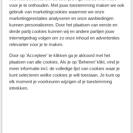
voor je te onthouden. Met jouw toestemming maken we ook
gebruik van marketingcookies waarmee we onze
marketingprestaties analyseren en onze aanbiedingen
In de buurt
kunnen personaliseren. Door het plaatsen van eerste en
Aan het strand (zandstrand, ligstoelen (gratis) ,
derde partij cookies kunnen wij en andere partijen jouw
parasol (gratis) )
internetgedrag volgen om zo onze inhoud en advertenties
Centrum: 13 km
relevanter voor je te maken.
Oude centrum nessebar old town(unesco): 12 km
Door op 'Accepteer' te klikken ga je akkoord met het
Luchthaven Bourgas Airport(BOJ): 19 km
plaatsen van alle cookies. Als je op 'Beheren’ klikt, vind je
Bushalte: 2 km
meer informatie incl. de volledige lijst van cookies waar je
Afstand tot pinautomaat (binnen de
kunt selecteren welke cookies je wilt toestaan. Je kunt op
accommodatie)
elk moment je voorkeuren wijzigen of je toestemming
Winkels: 6 m
intrekken.
Rustig gelegen
Aan een hoofdweg
Tussen Aheloy en Pomorie
Ook interessant voor jou