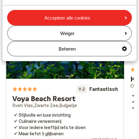
Accepteer alle cookies
Weiger
Beheren
HV
Obz
Fantastisch
9.2
H
Voya Beach Resort
V
Sveti Vlas
Zwarte Zee
Bulgarije
P
Stijlvolle en luxe inrichting
Culinaire verwennerij
Voor iedere leeftijd iets te doen
Maar liefst 5 glijbanen