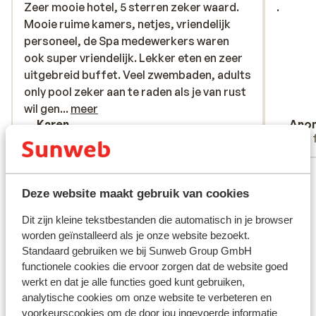
Zeer mooie hotel, 5 sterren zeker waard.
Zeer mooie hotel, 5 sterren zeker waard.
.
.
Mooie ruime kamers, netjes, vriendelijk
Mooie ruime kamers, netjes, vriendelijk
personeel, de Spa medewerkers waren
personeel, de Spa medewerkers waren
ook super vriendelijk. Lekker eten en zeer
ook super vriendelijk. Lekker eten en zeer
uitgebreid buffet. Veel zwembaden, adults
uitgebreid buffet. Veel zwembaden, adults
only pool zeker aan te raden als je van rust
only pool zeker aan te raden als je van rust
wil genieten
wil gen...
meer
Karen
Ano
Alleenstaande ouder
Met 
Bekijk alle 18 ervaringen
Deze website maakt gebruik van cookies
Ligging
Dit zijn kleine tekstbestanden die automatisch in je browser
worden geïnstalleerd als je onze website bezoekt.
Standaard gebruiken we bij Sunweb Group GmbH
functionele cookies die ervoor zorgen dat de website goed
Bekijk op kaart
werkt en dat je alle functies goed kunt gebruiken,
analytische cookies om onze website te verbeteren en
voorkeurscookies om de door jou ingevoerde informatie