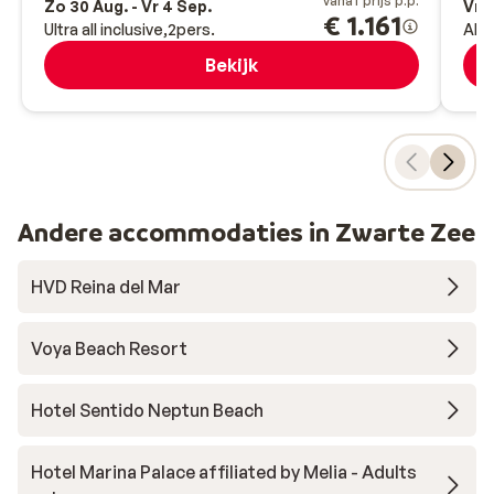
vanaf prijs p.p.
Zo 30 Aug. - Vr 4 Sep.
Vr 2
€ 1.161
Ultra all inclusive
2
pers.
All-
Bekijk
Andere accommodaties in Zwarte Zee
HVD Reina del Mar
Voya Beach Resort
Hotel Sentido Neptun Beach
Hotel Marina Palace affiliated by Melia - Adults