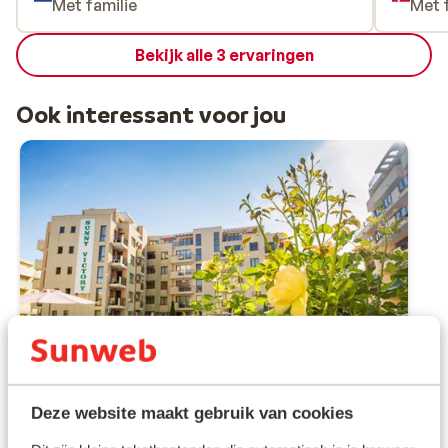
Met familie
Met 
dårlig s
aner at
Bekijk alle 3 ervaringen
aftenen 
Ook interessant voor jou
Deze website maakt gebruik van cookies
Goed
7.5