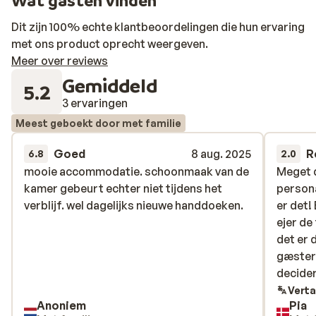
Wat gasten vinden
lekker te bubbelen, kun je terecht bij de jacuzzi,
heerlijk! Aan de kleintjes is uiteraard ook gedacht. Zij
Dit zijn 100% echte klantbeoordelingen die hun ervaring
vermaken zich bij het aparte kinderbad, de speeltuin en
met ons product oprecht weergeven.
de speelruimte.
Meer over reviews
Gemiddeld
5.2
3 ervaringen
Meest geboekt door met familie
Goed
8 aug. 2025
R
6.8
2.0
mooie accommodatie. schoonmaak van de
mooie accommodatie. schoonmaak van de
Meget 
Meget 
kamer gebeurt echter niet tijdens het
kamer gebeurt echter niet tijdens het
persona
persona
verblijf. wel dagelijks nieuwe handdoeken.
verblijf. wel dagelijks nieuwe handdoeken.
er det!
er det!
ejer de
ejer de
det er 
det er 
gæster 
gæster 
decider
decider
om noge
Verta
Anoniem
Pia
oplysni