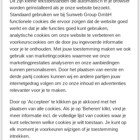
Dit zijn kleine tekstbestanden die automatisch in je browser
Appartementen TSB Sunny
worden geïnstalleerd als je onze website bezoekt.
Victory
Standaard gebruiken we bij Sunweb Group GmbH
Sunny Beach
Zwarte Zee
Bulgarije
functionele cookies die ervoor zorgen dat de website goed
werkt en dat je alle functies goed kunt gebruiken,
Prima appartementen
analytische cookies om onze website te verbeteren en
Centraal gelegen
Relaxen bij het zwembad
voorkeurscookies om de door jou ingevoerde informatie
vanaf prijs p.p.
voor je te onthouden. Met jouw toestemming maken we ook
Vr 28 Aug. - Wo 2 Sep.
€ 465
Logies
2
pers.
gebruik van marketingcookies waarmee we onze
marketingprestaties analyseren en onze aanbiedingen
Bekijk
kunnen personaliseren. Door het plaatsen van eerste en
derde partij cookies kunnen wij en andere partijen jouw
internetgedrag volgen om zo onze inhoud en advertenties
relevanter voor je te maken.
Door op 'Accepteer' te klikken ga je akkoord met het
plaatsen van alle cookies. Als je op 'Beheren’ klikt, vind je
Andere accommodaties in Zwarte Zee
meer informatie incl. de volledige lijst van cookies waar je
kunt selecteren welke cookies je wilt toestaan. Je kunt op
HVD Reina del Mar
elk moment je voorkeuren wijzigen of je toestemming
intrekken.