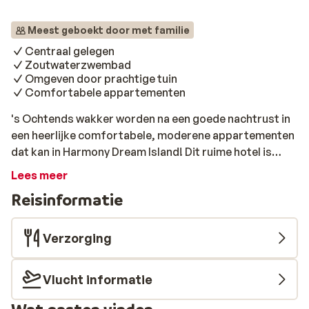
Meest geboekt door met familie
Centraal gelegen
Zoutwaterzwembad
Omgeven door prachtige tuin
Comfortabele appartementen
's Ochtends wakker worden na een goede nachtrust in
een heerlijke comfortabele, moderene appartementen
dat kan in Harmony Dream Island! Dit ruime hotel is
centraal gelegen tussen stad en strand. Het bruisende
Lees meer
centrum met vele uitgaansgelegenheden is met een
Reisinformatie
wandeling van ongeveer 20 minuten te bereiken en het
heerlijke zandstrand is zelfs nog dichterbij! Het hotel
heeft prachtige architectuur en een mooie groene tuin.
Verzorging
Het hotel heeft een ruim zoutwaterzwembad met
daaromheen comfortabele ligbedjes. Geniet de hele
Vlucht informatie
dag in het water en van de zon en bestel een lekker
hapje en drankje bij de poolsnackbar. Als je zin hebt om