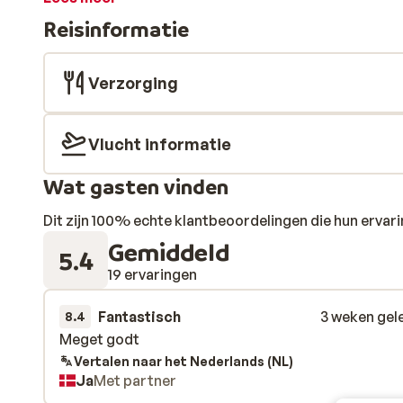
Deze zijn eenvoudig maar netjes ingericht. Doe even 
Reisinformatie
je op voor een gezellige avond. Het levendige centrum l
restaurants voor het uitkiezen.
Verzorging
Vlucht informatie
Wat gasten vinden
Dit zijn 100% echte klantbeoordelingen die hun erva
Gemiddeld
5.4
19 ervaringen
Fantastisch
3 weken gel
8.4
Meget godt
Meget godt
Vertalen naar het Nederlands (NL)
Ja
Met partner