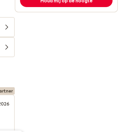
Houd mij op de hoogte
artner
 2026