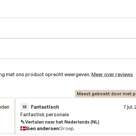
een powernap om jezelf op te laden en maak
igt vlakbij, met leuke winkeltjes, bars en
ring met ons product oprecht weergeven.
Meer over reviews
Meest geboekt door met p
eden
Fantastisch
7 jul.
10
Fantastisk personale
Fantastisk personale
Vertalen naar het Nederlands (NL)
Iben andersen
Groep