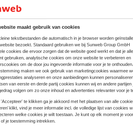
ebsite maakt gebruik van cookies
 kleine tekstbestanden die automatisch in je browser worden geïnstalle
 website bezoekt. Standaard gebruiken we bij Sunweb Group GmbH
ele cookies die ervoor zorgen dat de website goed werkt en dat je alle
nt gebruiken, analytische cookies om onze website te verbeteren en
rscookies om de door jou ingevoerde informatie voor je te onthouden
estemming maken we ook gebruik van marketingcookies waarmee w
ngprestaties analyseren en onze aanbiedingen kunnen personalisere
tsen van eerste en derde partij cookies kunnen wij en andere partijen
gedrag volgen om zo onze inhoud en advertenties relevanter voor je 
'Accepteer' te klikken ga je akkoord met het plaatsen van alle cookies
ren’ klikt, vind je meer informatie incl. de volledige lijst van cookies w
ecteren welke cookies je wilt toestaan. Je kunt op elk moment je voo
 of je toestemming intrekken.
Goed
6.1
tel MPM Astoria
Hotel MPM 