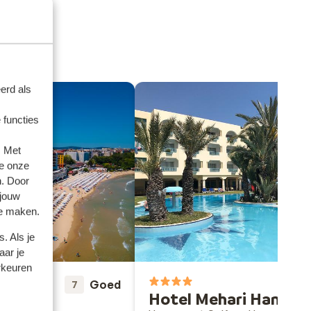
erd als
 functies
. Met
e onze
n. Door
 jouw
te maken.
. Als je
aar je
rkeuren
Goed
7
Hotel Mehari Hamm
Arsena