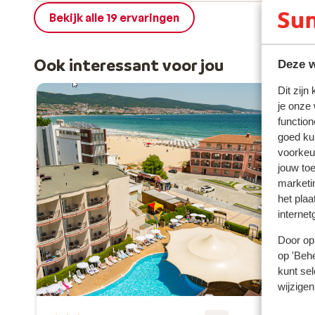
Bekijk alle 19 ervaringen
Ook interessant voor jou
Deze w
Dit zijn
je onze
function
goed ku
voorkeu
jouw to
marketi
het plaa
internet
Door op 
op 'Behe
kunt sel
wijzigen
Ho