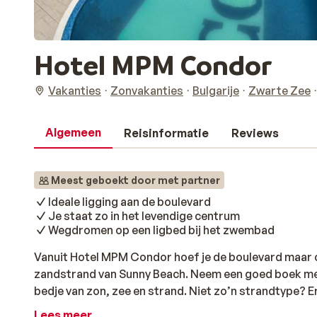
Hotel MPM Condor
Vakanties
Zonvakanties
Bulgarije
Zwarte Zee
Algemeen
Reisinformatie
Reviews
Meest geboekt door met partner
Ideale ligging aan de boulevard
Je staat zo in het levendige centrum
Wegdromen op een ligbed bij het zwembad
Vanuit Hotel MPM Condor hoef je de boulevard maar ove
zandstrand van Sunny Beach. Neem een goed boek mee,
bedje van zon, zee en strand. Niet zo’n strandtype? Er
daaromheen ligbedjes met parasols. Na het zonnen trek
Lees meer