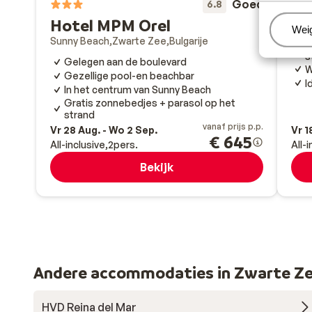
Goed
6.8
Sun
Hotel MPM Orel
Beh
Wei
A
Sunny Beach
Zwarte Zee
Bulgarije
G
s
Gelegen aan de boulevard
W
Gezellige pool-en beachbar
I
In het centrum van Sunny Beach
Gratis zonnebedjes + parasol op het
strand
vanaf prijs p.p.
Vr 28 Aug. - Wo 2 Sep.
Vr 1
€ 645
All-inclusive
2
pers.
All-
Bekijk
Andere accommodaties in Zwarte Z
HVD Reina del Mar