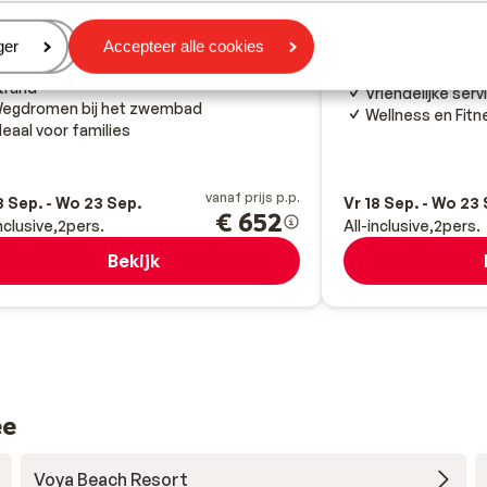
ny Beach
Zwarte Zee
Bulgarije
Nessebar
Zwarte Z
eren
ger
Accepteer alle cookies
an de boulevard
Dicht bij het ou
ratis ligbedden en parasols op het
Direct aan het he
trand
Vriendelijke serv
egdromen bij het zwembad
Wellness en Fitn
deaal voor families
vanaf prijs p.p.
8 Sep. - Wo 23 Sep.
Vr 18 Sep. - Wo 23
€ 652
inclusive
2
pers.
All-inclusive
2
pers.
Bekijk
ee
Voya Beach Resort