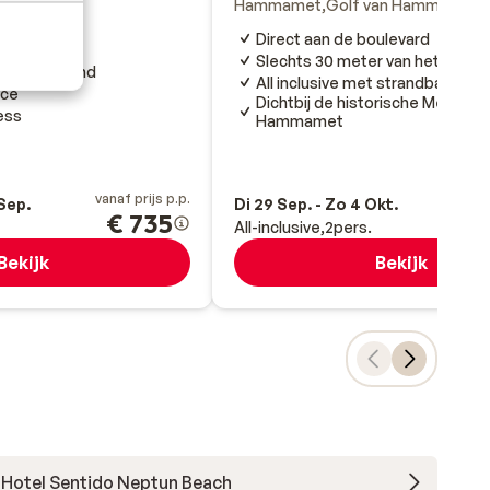
Hammamet
Golf van Hammamet
ee
Bulgarije
Direct aan de boulevard
de centrum
Slechts 30 meter van het stran
erlijke strand
All inclusive met strandbar/sna
ice
Dichtbij de historische Medina v
ess
Hammamet
vanaf prijs p.p.
va
 Sep.
Di 29 Sep. - Zo 4 Okt.
€ 735
All-inclusive
2
pers.
Bekijk
Bekijk
Hotel Sentido Neptun Beach