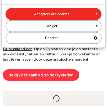
de smalle straten van Paros, waar traditionele
tavernes, charmante winkels en historische kerken op je
wachten. Ben je dol op actie en avontuur? Dan zit je hier
Accepteer alle cookies
helemaal goed. Ga snorkelen in het kristalheldere
water of voel de adrenaline tijdens een sessie
Weiger
windsurfen. En na een dag vol ontdekkingstocht mag
een avond in een knusse Griekse taverne niet
Beheren
ontbreken. Hier proef je de échte Griekse gastvrijheid
en ontdek je
het traditionele eten dat men in
Griekenland eet
. Op de Cycladen vind je de perfecte
mix van rust, natuur en cultuur. Boek je zonvakantie en
laat je verrassen door deze magische eilanden!
Bekijk het aanbod op de Cycladen