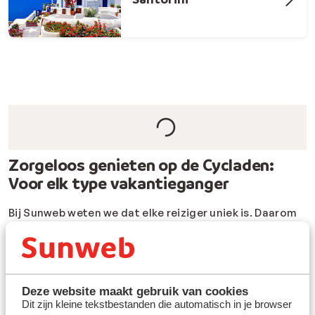
Zorgeloos genieten op de Cycladen:
Voor elk type vakantieganger
Bij Sunweb weten we dat elke reiziger uniek is. Daarom
zorgen we voor de perfecte vakantie op de Cycladen,
helemaal afgestemd op jou. Ben je een echte
strandliefhebber? Kies dan een comfortabel
hotel
met
een adembenemend uitzicht op de helderblauwe zee.
Of wil je écht even helemaal ontspannen? Op de
Deze website maakt gebruik van cookies
Dit zijn kleine tekstbestanden die automatisch in je browser
Cycladen vind je luxe
all inclusive
resorts waar alles