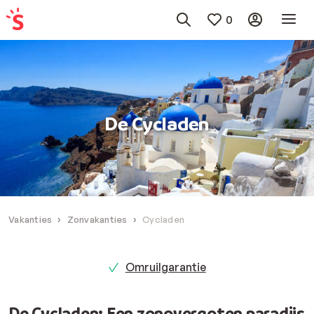
0
De Cycladen
Vakanties
Zonvakanties
Cycladen
Omruilgarantie
De Cycladen: Een zonovergoten paradijs