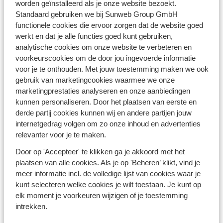
worden geïnstalleerd als je onze website bezoekt.
voor je geregeld is. Denk aan cocktails bij het zwembad,
Standaard gebruiken we bij Sunweb Group GmbH
ontspannende spabehandelingen en heerlijke lokale
functionele cookies die ervoor zorgen dat de website goed
specialiteiten in sfeervolle restaurants. Ook voor
werkt en dat je alle functies goed kunt gebruiken,
familievakanties
zijn de Cycladen ideaal: ruime
analytische cookies om onze website te verbeteren en
familiekamers
, kinderclubs en animatie zorgen voor
voorkeurscookies om de door jou ingevoerde informatie
een vakantie vol plezier voor jong en oud. Ga je liever
voor je te onthouden. Met jouw toestemming maken we ook
spontaan? Check dan onze
last minute
aanbiedingen en
gebruik van marketingcookies waarmee we onze
vlieg binnen no-time naar de zon. Of je nu met je
marketingprestaties analyseren en onze aanbiedingen
partner, vrienden of het hele gezin reist, de Cycladen
kunnen personaliseren. Door het plaatsen van eerste en
hebben alles in huis om je vakantie onvergetelijk te
derde partij cookies kunnen wij en andere partijen jouw
maken.
internetgedrag volgen om zo onze inhoud en advertenties
relevanter voor je te maken.
Beleef de Cycladen: Cultuur, natuur en
ontspanning
Door op 'Accepteer' te klikken ga je akkoord met het
Op de Cycladen is er zoveel te zien en te beleven dat je
plaatsen van alle cookies. Als je op 'Beheren’ klikt, vind je
nooit uitgekeken raakt. Bezoek de iconische
meer informatie incl. de volledige lijst van cookies waar je
windmolens van Mykonos, geniet van de romantische
kunt selecteren welke cookies je wilt toestaan. Je kunt op
zonsondergang op Santorini, of trek je
elk moment je voorkeuren wijzigen of je toestemming
wandelschoenen aan voor een tocht door de groene
intrekken.
valleien van Naxos. Zin om cultuur te snuiven? Verken