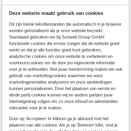
Deze website maakt gebruik van cookies
Dit zijn kleine tekstbestanden die automatisch in je browser
Andere accommodaties in Chalkidiki
worden geïnstalleerd als je onze website bezoekt.
Standaard gebruiken we bij Sunweb Group GmbH
Hotel Ikos Oceania
functionele cookies die ervoor zorgen dat de website goed
werkt en dat je alle functies goed kunt gebruiken,
analytische cookies om onze website te verbeteren en
Hotel Achtis
voorkeurscookies om de door jou ingevoerde informatie
voor je te onthouden. Met jouw toestemming maken we ook
Pella House Studios & Apartments
gebruik van marketingcookies waarmee we onze
marketingprestaties analyseren en onze aanbiedingen
kunnen personaliseren. Door het plaatsen van eerste en
Hotel Blue Bay - adults only
derde partij cookies kunnen wij en andere partijen jouw
internetgedrag volgen om zo onze inhoud en advertenties
relevanter voor je te maken.
Hotel Ikos Olivia
Door op 'Accepteer' te klikken ga je akkoord met het
Hotel Nostos
plaatsen van alle cookies. Als je op 'Beheren’ klikt, vind je