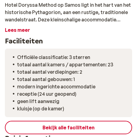
Hotel Doryssa Method op Samos ligt in het hart van het
historische Pythagorion, aan een rustige, traditionele
wandelstraat. Deze kleinschalige accommodatie
combineert de charme van een Grieks dorp met het
Lees meer
comfort van een modern ingericht hotel. Met de haven,
Faciliteiten
het strand en gezellige tavernes op loopafstand is dit
een comfortabele plek met alles binnen handbereik. Je
verblijft in een modern ingerichte kamer met balkon,
Officiële classificatie: 3 sterren
die rust en elegantie uitstraalt. De inrichting is fris en
totaal aantal kamers / appartementen: 23
doordacht, met aandacht voor comfort en privacy,
totaal aantal verdiepingen: 2
zodat je je tijdens je verblijf echt op je gemak voelt. Elke
totaal aantal gebouwen: 1
ochtend begint met een uitgebreid ontbijt op de
modern ingerichte accommodatie
binnenplaats, waar je in alle rust geniet van verse,
receptie (24 uur geopend)
smaakvolle gerechten. Daarna kun je kiezen voor een
geen lift aanwezig
moment voor jezelf in de gym of met een massage. Zin
kluisje (op de kamer)
om eropuit te gaan? Wandel door het Blauwe Straatje,
een smalle steeg met blauwe en witte decoraties die
Bekijk alle faciliteiten
door de bewoners zelf zijn aangebracht. Loop daarna