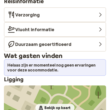
door naar de haven om het standbeeld van Pythagoras
Reisinformatie
te bekijken en neem de tijd voor een lekkere lunch in een
van de gezellige tavernes in het dorp.
Verzorging
Vlucht informatie
Duurzaam gecertificeerd
Wat gasten vinden
Helaas zijn er momenteel nog geen ervaringen
voor deze accommodatie.
Ligging
Bekijk op kaart