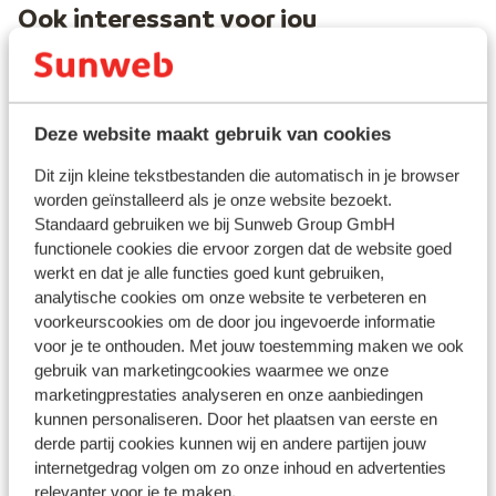
Ook interessant voor jou
Deze website maakt gebruik van cookies
Dit zijn kleine tekstbestanden die automatisch in je browser
worden geïnstalleerd als je onze website bezoekt.
Standaard gebruiken we bij Sunweb Group GmbH
functionele cookies die ervoor zorgen dat de website goed
werkt en dat je alle functies goed kunt gebruiken,
analytische cookies om onze website te verbeteren en
voorkeurscookies om de door jou ingevoerde informatie
voor je te onthouden. Met jouw toestemming maken we ook
Fantastisch
8.6
gebruik van marketingcookies waarmee we onze
Ho
Hotel Doryssa Lithos
marketingprestaties analyseren en onze aanbiedingen
Pyt
kunnen personaliseren. Door het plaatsen van eerste en
Pythagorion
Samos
Griekenland
derde partij cookies kunnen wij en andere partijen jouw
A
Includief uitgebreid ontbijtbuffet
G
internetgedrag volgen om zo onze inhoud en advertenties
Zwembad met een prachtig uitzicht
K
relevanter voor je te maken.