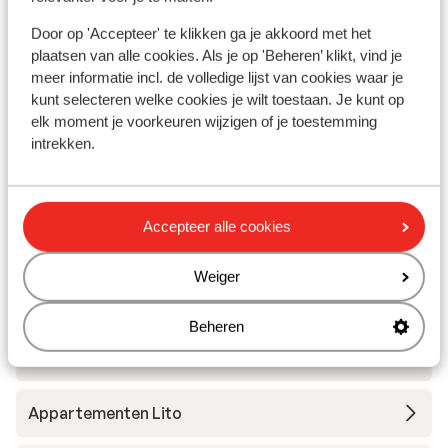
Op loopafstand van haven, centrum en strand
H
Restaurant en stijlvolle loungebar
Door op 'Accepteer' te klikken ga je akkoord met het
vanaf prijs p.p.
Wo 14 Okt. - Di 20 Okt.
Wo 1
plaatsen van alle cookies. Als je op 'Beheren’ klikt, vind je
€ 621
Logies ontbijt
2
pers.
Logi
meer informatie incl. de volledige lijst van cookies waar je
Bekijk
kunt selecteren welke cookies je wilt toestaan. Je kunt op
elk moment je voorkeuren wijzigen of je toestemming
intrekken.
Accepteer alle cookies
Andere accommodaties in Samos
Weiger
Appartementen Le Jardin
Beheren
Appartementen Aiolos
Appartementen Lito