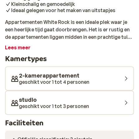
Kleinschalig en gemoedelijk
Ideaal gelegen voor het maken van uitstapjes
Appartementen White Rock is een ideale plek waar je
een heerlijke tijd gaat doorbrengen. Het is er rustig en
de appartementen liggen midden in een prachtige tuin
vol palmbomen en olijfbomen. De zee en haar
Lees meer
kiezelstrand liggen op loopafstand en in de omgeving
Kamertypes
vind je een supermarkt en typische Griekse
restaurantjes. De vriendelijke eigenaren zorgen voor
een gemoedelijke sfeer en staan altijd voor je klaar.
2-kamerappartement
Voor een verfrissende duik is er een lekker zwembad
geschikt voor 1 tot 4 personen
met daaromheen ligbedjes. Voor de kinderen is er een
afgescheiden kinderbadje. Rust lekker uit en geniet van
studio
alles om je heen op dit leuke eiland!
geschikt voor 1 tot 3 personen
Faciliteiten