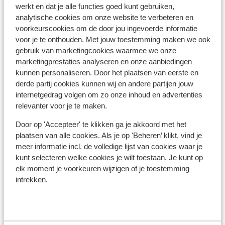
werkt en dat je alle functies goed kunt gebruiken,
analytische cookies om onze website te verbeteren en
Ook interessant voor jou
voorkeurscookies om de door jou ingevoerde informatie
voor je te onthouden. Met jouw toestemming maken we ook
gebruik van marketingcookies waarmee we onze
marketingprestaties analyseren en onze aanbiedingen
kunnen personaliseren. Door het plaatsen van eerste en
derde partij cookies kunnen wij en andere partijen jouw
internetgedrag volgen om zo onze inhoud en advertenties
relevanter voor je te maken.
Door op 'Accepteer' te klikken ga je akkoord met het
plaatsen van alle cookies. Als je op 'Beheren’ klikt, vind je
meer informatie incl. de volledige lijst van cookies waar je
kunt selecteren welke cookies je wilt toestaan. Je kunt op
elk moment je voorkeuren wijzigen of je toestemming
Fantastisch
8.9
intrekken.
Ap
Appartementen Nicolas
Vots
Votsalakia
Samos
Griekenland
G
Warm onthaal door de Griekse familie