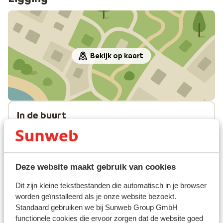
Bekijk op kaart
In de buurt
Strand: 150 m
Centrum: 500 m
Luchthaven: 45 km
Bushalte: 1 km
Deze website maakt gebruik van cookies
Pinautomaat: 850 m
(Mini)supermarkt: 500 m
Dit zijn kleine tekstbestanden die automatisch in je browser
worden geïnstalleerd als je onze website bezoekt.
Restaurant: 150 m
Standaard gebruiken we bij Sunweb Group GmbH
Rustig gelegen
functionele cookies die ervoor zorgen dat de website goed