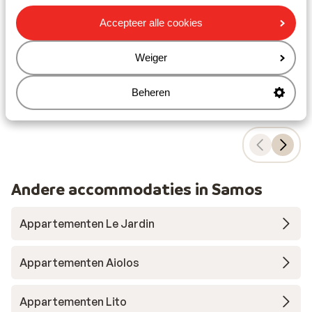
Uitzicht op een prachtige en heuvelachtige
P
omgeving
Z
Accepteer alle cookies
Traditioneel Griekse inrichting
vanaf prijs p.p.
Wo 14 Okt. - Di 20 Okt.
Wo 1
€ 371
Weiger
Logies
2
pers.
Log
Bekijk
Beheren
Andere accommodaties in Samos
Appartementen Le Jardin
Appartementen Aiolos
Appartementen Lito