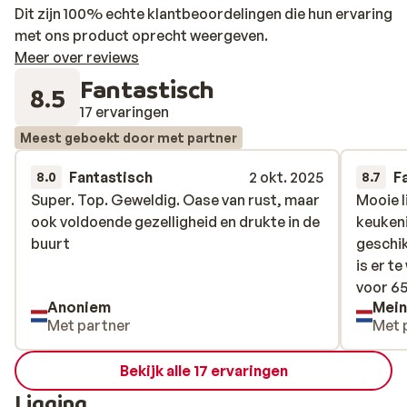
Dit zijn 100% echte klantbeoordelingen die hun ervaring
met ons product oprecht weergeven.
Meer over reviews
Fantastisch
8.5
17 ervaringen
Meest geboekt door met partner
Fantastisch
2 okt. 2025
F
8.0
8.7
Super. Top. Geweldig. Oase van rust, maar
Super. Top. Geweldig. Oase van rust, maar
Mooie l
Mooie l
ook voldoende gezelligheid en drukte in de
ook voldoende gezelligheid en drukte in de
keukeni
keukeni
buurt
buurt
geschik
geschik
is er t
is er t
voor 65
voor 65
Anoniem
Mein
Met partner
Met 
Bekijk alle 17 ervaringen
Ligging