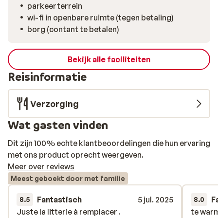
parkeerterrein
wi-fi in openbare ruimte (tegen betaling)
borg (contant te betalen)
Bekijk alle faciliteiten
Reisinformatie
Verzorging
Wat gasten vinden
Dit zijn 100% echte klantbeoordelingen die hun ervaring
met ons product oprecht weergeven.
Meer over reviews
Meest geboekt door met familie
Fantastisch
5 jul. 2025
F
8.5
8.0
Juste la litterie à remplacer .
Juste la litterie à remplacer .
te war
te war