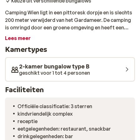
Keuze uit verschillende bungalows
Camping Wien ligt in een pittoresk dorpje en is slechts
200 meter verwijderd van het Gardameer. De camping
is omringd door een groene omgeving en heeft een
heerlijk zwembad met een prachtig uitzicht over de zee.
Lees meer
Bij de camping zit een restaurant, een kleine
Kamertypes
supermarkt en een snackbar. Het centrum van
Peschiera ligt op 3 kilometer van de camping en is te
bereiken via een wandeling langs de promenade en het
2-kamer bungalow type B
strand. Je hebt de keuze uit verschillende bungalows
geschikt voor 1 tot 4 personen
met 2 of 3 kamers. Hier gaat de hele familie genieten
van een relaxte vakantie!
Faciliteiten
Officiële classificatie: 3 sterren
kindvriendelijk complex
receptie
eetgelegenheden: restaurant, snackbar
drinkgelegenheden: bar