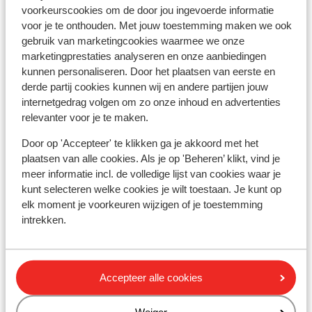
Ook interessant voor jou
voorkeurscookies om de door jou ingevoerde informatie
voor je te onthouden. Met jouw toestemming maken we ook
gebruik van marketingcookies waarmee we onze
marketingprestaties analyseren en onze aanbiedingen
kunnen personaliseren. Door het plaatsen van eerste en
derde partij cookies kunnen wij en andere partijen jouw
Andere accommodaties in Gardameer
internetgedrag volgen om zo onze inhoud en advertenties
relevanter voor je te maken.
All Inclusive Hotel Piccolo Paradiso
Door op 'Accepteer' te klikken ga je akkoord met het
plaatsen van alle cookies. Als je op 'Beheren’ klikt, vind je
meer informatie incl. de volledige lijst van cookies waar je
Hotel Bisesti
kunt selecteren welke cookies je wilt toestaan. Je kunt op
elk moment je voorkeuren wijzigen of je toestemming
Park Hotel Casimiro
intrekken.
Hotel Internazionale
Accepteer alle cookies
Residenza Eden