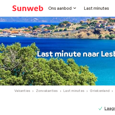
Ons aanbod
Last minutes
Last minute naar Les
Vakanties
Zonvakanties
Last minutes
Griekenland
Laags