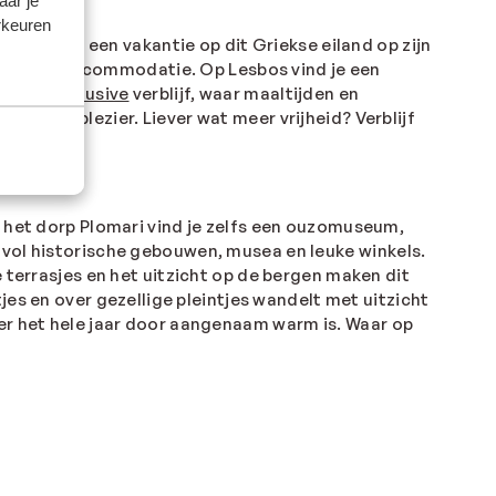
aar je
rkeuren
en beleeft een vakantie op dit Griekse eiland op zijn
 de juiste accommodatie. Op Lesbos vind je een
 een
all inclusive
verblijf, waar maaltijden en
ng waterplezier. Liever wat meer vrijheid? Verblijf
n het dorp Plomari vind je zelfs een ouzomuseum,
 vol historische gebouwen, musea en leuke winkels.
 terrasjes en het uitzicht op de bergen maken dit
tjes en over gezellige pleintjes wandelt met uitzicht
ter het hele jaar door aangenaam warm is.
Waar op