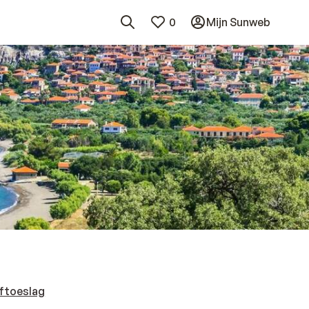
0
Mijn Sunweb
ftoeslag