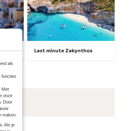
Last minute Zakynthos
erd als
 functies
. Met
e onze
n. Door
 jouw
te maken.
. Als je