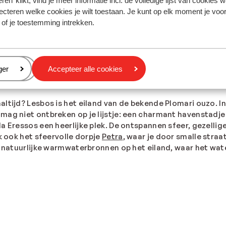
s
ren’ klikt, vind je meer informatie incl. de volledige lijst van cookies w
ecteren welke cookies je wilt toestaan. Je kunt op elk moment je voo
aar weet je nog niet precies waar je wilt verblijven? Iedere
 of je toestemming intrekken.
fort of juist het avontuur opzoekt, het begint allemaal bij
 compleet ontspannen en nergens aan denken? Kies dan voor
e
, dan zijn er hotels met zwembaden en glijbanen voor urenla
nd je altijd iets dat bij jouw wensen past.
eren
ger
Accepteer alle cookies
ltijd? Lesbos is het eiland van de bekende Plomari ouzo. I
mag niet ontbreken op je lijstje: een charmant havenstadje
a Eressos een heerlijke plek. De ontspannen sfeer, gezellige
k ook het sfeervolle dorpje
Petra
, waar je door smalle straa
de natuurlijke warmwaterbronnen op het eiland, waar het wa