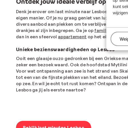
Ontdek jouw ideale verblijf op Lesbo
op 'Behe
kunt sel
Denk je erover om last minute naar Lesbos te gaan, m
wijzigen
eigen manier. Of je nu graag geniet van luxe en com
divers aanbod aan plekken om te verblijven. Wil je
drankjes al zijn inbegrepen. Ga je op
familievakanti
dan in een sfeervol
appartement
op het eiland. Zo vi
Beh
Wei
Unieke bezienswaardigheden op Lesbos
Ooit een glaasje ouzo gedronken bij een Griekse maa
zeker een bezoek waard. Ook de hoofdstad Mytilini 
Voor wat ontspanning aan zee is het strand van Skal
tot een van de fijnste plekken van het eiland. Bezoe
op zee. En wil je echt tot rust komen? Ontspan in 
Lesbos ga jij als eerste naartoe?
Bekijk last minutes Lesbos