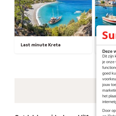
Last minute Kreta
Last m
Deze w
Dit zijn
je onze
function
goed ku
voorkeu
jouw to
marketi
het plaa
internet
Door op 