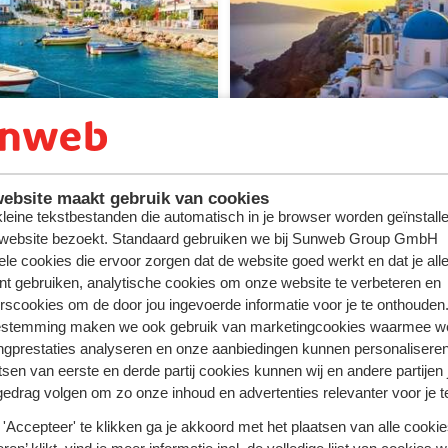
inute Samos
Last minute Santorini
ebsite maakt gebruik van cookies
 kleine tekstbestanden die automatisch in je browser worden geïnstalle
 website bezoekt. Standaard gebruiken we bij Sunweb Group GmbH
ele cookies die ervoor zorgen dat de website goed werkt en dat je alle
nt gebruiken, analytische cookies om onze website te verbeteren en
rscookies om de door jou ingevoerde informatie voor je te onthouden
estemming maken we ook gebruik van marketingcookies waarmee w
ngprestaties analyseren en onze aanbiedingen kunnen personalisere
tsen van eerste en derde partij cookies kunnen wij en andere partijen
gedrag volgen om zo onze inhoud en advertenties relevanter voor je 
'Accepteer' te klikken ga je akkoord met het plaatsen van alle cookies