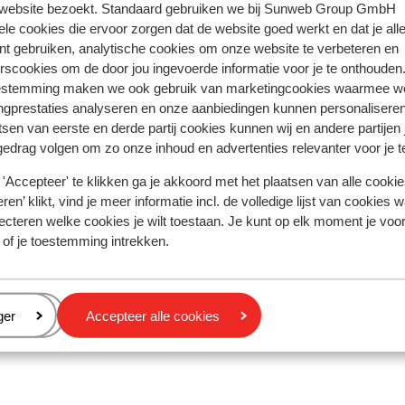
 website bezoekt. Standaard gebruiken we bij Sunweb Group GmbH
ele cookies die ervoor zorgen dat de website goed werkt en dat je alle
nt gebruiken, analytische cookies om onze website te verbeteren en
rscookies om de door jou ingevoerde informatie voor je te onthouden
ring met ons product oprecht weergeven.
Meer over reviews
estemming maken we ook gebruik van marketingcookies waarmee w
ngprestaties analyseren en onze aanbiedingen kunnen personalisere
tsen van eerste en derde partij cookies kunnen wij en andere partijen
Meest geboekt door met p
gedrag volgen om zo onze inhoud en advertenties relevanter voor je 
eden
Fantastisch
28 mrt. 
9.8
'Accepteer' te klikken ga je akkoord met het plaatsen van alle cookies
Alles war sehr sauber. Frühstück war ausreichend 
Alles war sehr sauber. Frühstück war ausreichend 
ren’ klikt, vind je meer informatie incl. de volledige lijst van cookies w
lecker. Abendmenü war abwechslungsreich und für
lecker. Abendmenü war abwechslungsreich und für
ecteren welke cookies je wilt toestaan. Je kunt op elk moment je voo
jeden was dabei. Lage war top, sehr nah am Lift. Ic
jeden was dabei. Lage war top, sehr nah am Lift. Ic
 of je toestemming intrekken.
würde sofort wieder dort buchen!
würde sofort wieder dort buchen!
Vertalen naar het Nederlands (NL)
Sascha
Met familie
eren
ger
Accepteer alle cookies