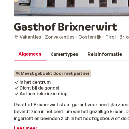
Gasthof Brixnerwirt
Vakanties
Zonvakanties
Oostenrijk
Tirol
Brix
Algemeen
Kamertypes
Reisinformatie
Meest geboekt door met partner
In het centrum
Dicht bij de gondel
Authentieke inrichting
Gasthof Brixnerwirt staat garant voor heerlijke zome
bevindt zich in het centrum van het gezellige Brixen.
ingericht en bevinden zich in het hoofdgebouw of de 
heerlijk bijkomen met een drankje in de knusse hotelb
Lees meer