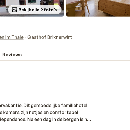
Bekijk alle 9 foto’s
en im Thale
Gasthof Brixnerwirt
Reviews
rvakantie. Dit gemoedelijke familiehotel
 De kamers zijn netjes en comfortabel
dependance. Na een dag in de bergen is het
ar.