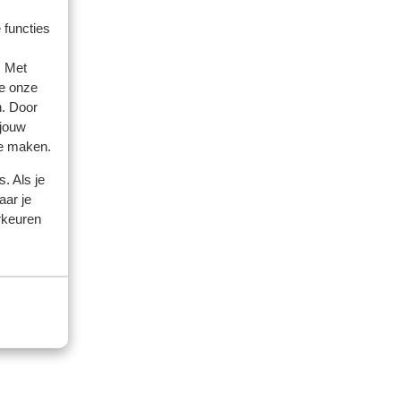
 functies
. Met
e onze
n. Door
 jouw
artner
te maken.
2026
. Als je
und
und
aar je
rkeuren
h
h