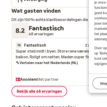
je onze
function
Wat gasten vinden
goed ku
voorkeu
Dit zijn 100% echte klantbeoordelingen die hun erva
jouw to
Fantastisch
8.2
marketi
68 ervaringen
het plaa
internet
Fantastisch
2 weken gel
10
Door op 
Super sted midt i byen. Store rene værelser med
Super sted midt i byen. Store rene værelser med
op 'Behe
balkon. Roligt om natten. Maden super fin
balkon. Roligt om natten. Maden super fin
kunt sel
Vertalen naar het Nederlands (NL)
wijzigen
Anoniem
Met partner
Beh
Wei
Bekijk alle 68 ervaringen