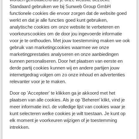
Standaard gebruiken we bij Sunweb Group GmbH
functionele cookies die ervoor zorgen dat de website goed
In de buurt
werkt en dat je alle functies goed kunt gebruiken,
analytische cookies om onze website te verbeteren en
In het centrum
voorkeurscookies om de door jou ingevoerde informatie
Winkels: 150 m
voor je te onthouden. Met jouw toestemming maken we ook
(Mini)supermarkt: 350 m
gebruik van marketingcookies waarmee we onze
marketingprestaties analyseren en onze aanbiedingen
kunnen personaliseren. Door het plaatsen van eerste en
Ook interessant voor jou
derde partij cookies kunnen wij en andere partijen jouw
internetgedrag volgen om zo onze inhoud en advertenties
relevanter voor je te maken.
Door op 'Accepteer' te klikken ga je akkoord met het
plaatsen van alle cookies. Als je op 'Beheren’ klikt, vind je
Andere accommodaties in Tirol
meer informatie incl. de volledige lijst van cookies waar je
kunt selecteren welke cookies je wilt toestaan. Je kunt op
Elisabeth Hotel - Adults only
elk moment je voorkeuren wijzigen of je toestemming
intrekken.
Hotel Olympia