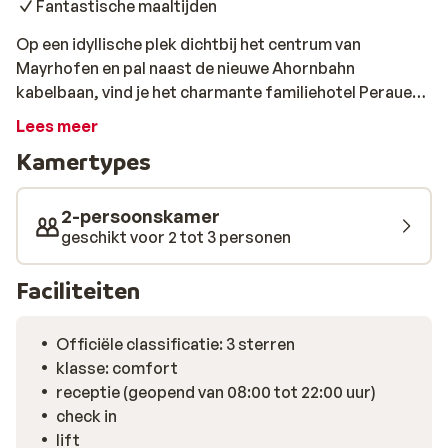
Fantastische maaltijden
Op een idyllische plek dichtbij het centrum van
Mayrhofen en pal naast de nieuwe Ahornbahn
kabelbaan, vind je het charmante familiehotel Perauer.
Alles aan dit gasthof uit het begin van de jaren ’70
Lees meer
ademt authenticiteit: van het rustieke gebouw met
Kamertypes
houten balkons in Tiroler stijl tot de knusse stube en
het duurzame restaurant. Franz en Barbara zijn de
tweede generatie eigenaren en geven elke gast een
2-persoonskamer
warm welkom in traditionele klederdracht. De 24
geschikt voor 2 tot 3 personen
kamers van dit gezellige guesthouse werden afgelopen
zomer compleet gerenoveert, maar de oorspronkelijke
Faciliteiten
sfeer is behouden: de ruimtes zijn met liefde ingericht
in country house stijl. Comfort staat voorop bij
Officiële classificatie: 3 sterren
Gasthof Perauer, dat merk je aan de ‘wellness’-
klasse: comfort
matrassen met fris-witte lakens en dikke dekbedden
receptie (geopend van 08:00 tot 22:00 uur)
waarop je na een dag skiën ongegeneerd kunt
check in
neerploffen. Na al dat bewegen in de buitenlucht
lift