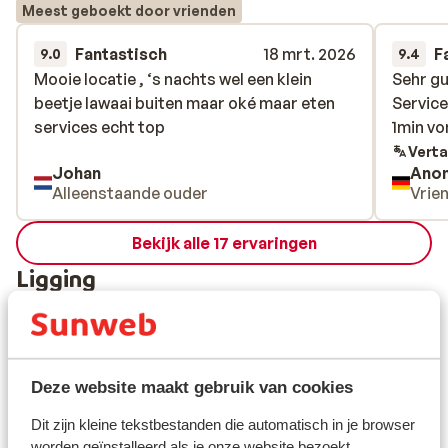
Meest geboekt door vrienden
Fantastisch
18 mrt. 2026
F
9.0
9.4
Mooie locatie , ‘s nachts wel een klein
Mooie locatie , ‘s nachts wel een klein
Sehr gu
Sehr gu
beetje lawaai buiten maar oké maar eten
beetje lawaai buiten maar oké maar eten
Service
Service
services echt top
services echt top
1min v
1min v
Verta
Johan
Ano
Alleenstaande ouder
Vrie
Bekijk alle 17 ervaringen
Ligging
Deze website maakt gebruik van cookies
Bekijk op kaart
Dit zijn kleine tekstbestanden die automatisch in je browser
worden geïnstalleerd als je onze website bezoekt.