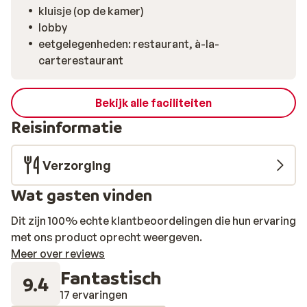
smaakt een door de familie zelf gestookte
kluisje (op de kamer)
abrikozenjenever extra goed. En stijve spieren kunnen
lobby
worden opgewarmd in de spa met infraroodcabine,
eetgelegenheden: restaurant, à-la-
stoombad, sauna en relaxruimte met hangmat. Het
carterestaurant
restaurant van Gasthof Perauer staat al decennialang
hoog aangeschreven, ook bij locals. Dat komt vooral
mede door de eigen slagerij met vlees uit het Zillertal.
Bekijk alle faciliteiten
Maar ook biologische ingrediënten van boeren uit de
Reisinformatie
buurt worden door chef-kok Mike verwerkt tot eerlijke
Tiroler gerechten en internationale klassiekers. En dan
Verzorging
is er ook nog The Butcher Bar. Een moderne en gezellige
hotspot, waar gasten en locals elkaar ontmoeten en
Wat gasten vinden
waar je terecht kunt voor schnaps en dry aged beef.
Dit zijn 100% echte klantbeoordelingen die hun ervaring
met ons product oprecht weergeven.
Meer over reviews
Fantastisch
9.4
17 ervaringen