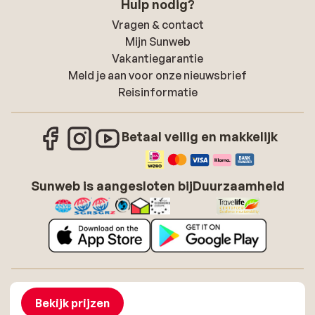
Hulp nodig?
Vragen & contact
Mijn Sunweb
Vakantiegarantie
Meld je aan voor onze nieuwsbrief
Reisinformatie
Betaal veilig en makkelijk
Sunweb is aangesloten bij
Duurzaamheid
Over Sunweb
Vacatures
Algemene voorwaarden zonvakanties
Cookies
Bekijk prijzen