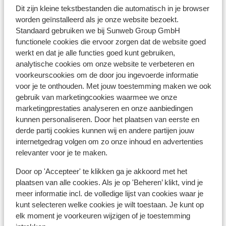
Dit zijn kleine tekstbestanden die automatisch in je browser
In de buurt
worden geïnstalleerd als je onze website bezoekt.
In het centrum
Standaard gebruiken we bij Sunweb Group GmbH
Centrum Hippach: 1 km
functionele cookies die ervoor zorgen dat de website goed
Centrum Ramsau: 2 km
werkt en dat je alle functies goed kunt gebruiken,
Centrum Mayrhofen: 4 km
analytische cookies om onze website te verbeteren en
Centrum Zell am ziller: 5 km
voorkeurscookies om de door jou ingevoerde informatie
Afstand tot lift/gondel (zomer) circa 850 meter
voor je te onthouden. Met jouw toestemming maken we ook
(Mini)supermarkt: 2 km
gebruik van marketingcookies waarmee we onze
marketingprestaties analyseren en onze aanbiedingen
Rustig gelegen
kunnen personaliseren. Door het plaatsen van eerste en
derde partij cookies kunnen wij en andere partijen jouw
Ook interessant voor jou
internetgedrag volgen om zo onze inhoud en advertenties
relevanter voor je te maken.
Door op 'Accepteer' te klikken ga je akkoord met het
plaatsen van alle cookies. Als je op 'Beheren’ klikt, vind je
meer informatie incl. de volledige lijst van cookies waar je
kunt selecteren welke cookies je wilt toestaan. Je kunt op
Andere accommodaties in Tirol
elk moment je voorkeuren wijzigen of je toestemming