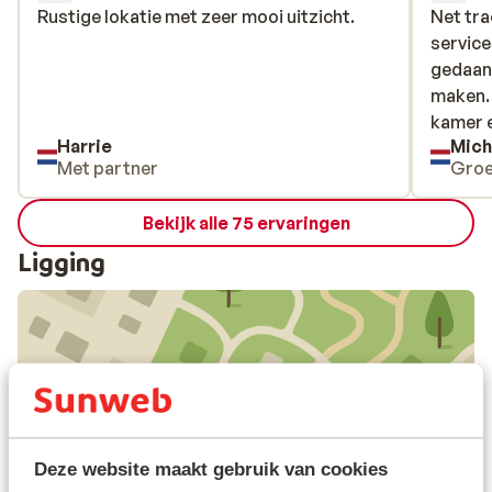
Rustige lokatie met zeer mooi uitzicht.
Rustige lokatie met zeer mooi uitzicht.
Net tra
Net tra
service
service
gedaan 
gedaan 
maken. 
maken. 
kamer e
kamer e
Harrie
Mich
Met partner
Gro
Bekijk alle 75 ervaringen
Ligging
Bekijk op kaart
Deze website maakt gebruik van cookies