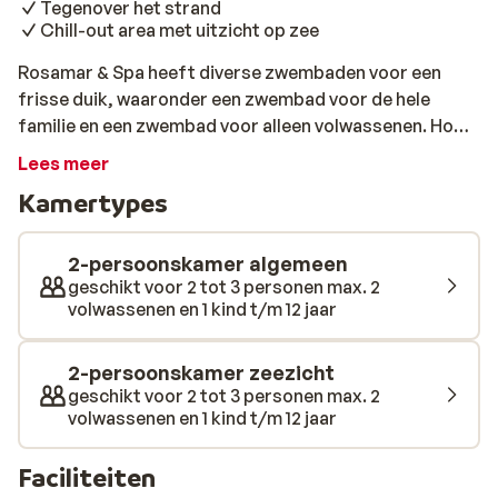
Tegenover het strand
Chill-out area met uitzicht op zee
Rosamar & Spa heeft diverse zwembaden voor een
frisse duik, waaronder een zwembad voor de hele
familie en een zwembad voor alleen volwassenen. Houd
je van het strand, dan zit je hier goed want dit ligt aan
Lees meer
de overkant. Rol je handdoek uit en geniet van zon en
Kamertypes
zee. Ontspan daarna nog eens extra in de spa en laat de
kinderen lekker meedoen met de leuke spellen bij de
miniclub. Dit wordt genieten!
2-persoonskamer algemeen
geschikt voor 2 tot 3 personen max. 2
volwassenen en 1 kind t/m 12 jaar
2-persoonskamer zeezicht
geschikt voor 2 tot 3 personen max. 2
volwassenen en 1 kind t/m 12 jaar
Faciliteiten