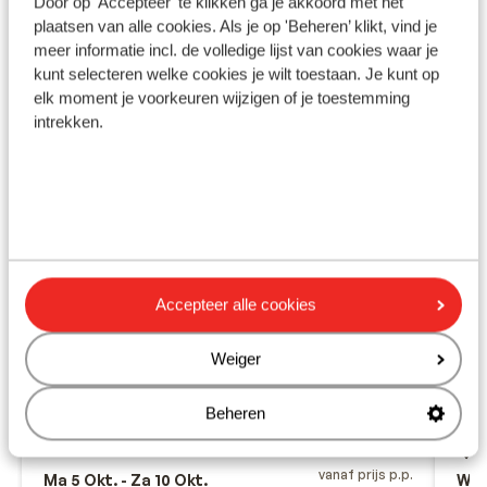
Door op 'Accepteer' te klikken ga je akkoord met het
plaatsen van alle cookies. Als je op 'Beheren’ klikt, vind je
meer informatie incl. de volledige lijst van cookies waar je
kunt selecteren welke cookies je wilt toestaan. Je kunt op
elk moment je voorkeuren wijzigen of je toestemming
intrekken.
Fantastisch
8.8
Hotel L'Azure
Accepteer alle cookies
Lloret de Mar
Costa Brava
Spanje
Su
Spiksplinternieuw hotel
Pin
Weiger
Kleurrijke splashpool
E
Diverse bars
R
Beheren
Modern ingericht
F
U
vanaf prijs p.p.
Ma 5 Okt. - Za 10 Okt.
Wo 