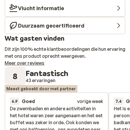
Vlucht informatie
Duurzaam gecertificeerd
Wat gasten vinden
Dit zijn 100% echte klantbeoordelingen die hun ervaring
met ons product oprecht weergeven.
Meer over reviews
Fantastisch
8
43 ervaringen
Meest geboekt door met partner
Goed
vorige week
G
6.9
7.4
De zwembaden en andere activiteiten in
De zwembaden en andere activiteiten in
Het is 
Het is 
het hotel waren zeer aangenaam en het eet
het hotel waren zeer aangenaam en het eet
persone
persone
buffet was zeker in orde. Ook konden we
buffet was zeker in orde. Ook konden we
badkame
badkame
met ons halfpension , ons avondeten naar
met ons halfpension , ons avondeten naar
het str
het str