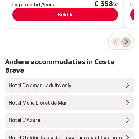
€ 358
Logies ontbijt
2
pers.
Logi
Bekijk
Andere accommodaties in Costa
Brava
Hotel Delamar - adults only
Hotel Melia Lloret de Mar
Hotel L'Azure
Hotel Golden Bahia de Tossa - inclusief huurauto