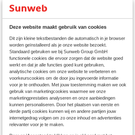
al was het hotel geslaagd , maar de
Door boulevard gescheiden van het strand
vriendelijkheid van het personeel (
Strand: 50 m
voornamelijk de poetsdienst ) en de
In het centrum
kwaliteit van onze kamers kon wel veel
Aan de rand van het centrum
Deze website maakt gebruik van cookies
beter.
Centrum: 400 m
Oude centrum: 300 m
Dit zijn kleine tekstbestanden die automatisch in je browser
worden geïnstalleerd als je onze website bezoekt.
Barstreet: 300 m
Standaard gebruiken we bij Sunweb Group GmbH
Luchthaven BCN: 90 km
functionele cookies die ervoor zorgen dat de website goed
Bushalte: 50 m
werkt en dat je alle functies goed kunt gebruiken,
Winkels: 50 m
analytische cookies om onze website te verbeteren en
(Mini)supermarkt: 200 m
voorkeurscookies om de door jou ingevoerde informatie
Restaurant: 0 m
voor je te onthouden. Met jouw toestemming maken we ook
Apotheek: 150 m
gebruik van marketingcookies waarmee we onze
Afstand tot dichtstbijzijnde ziekenhuis circa 1.5
marketingprestaties analyseren en onze aanbiedingen
kilometer
kunnen personaliseren. Door het plaatsen van eerste en
derde partij cookies kunnen wij en andere partijen jouw
internetgedrag volgen om zo onze inhoud en advertenties
Ook interessant voor jou
relevanter voor je te maken.