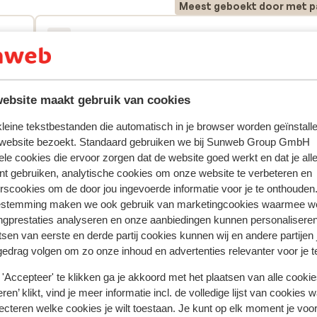
Meest geboekt door met p
eden
Goed
2 weken gel
7.3
Accommodatie zelf was goed alleen tegen over wa
Accommodatie zelf was goed alleen tegen over wa
erd
erd
jeugd hotel waar heel veel lawaai was
jeugd hotel waar heel veel lawaai was
 de
 de
ebsite maakt gebruik van cookies
r
 kleine tekstbestanden die automatisch in je browser worden geïnstalle
Anoniem
Met familie
it
 website bezoekt. Standaard gebruiken we bij Sunweb Group GmbH
ele cookies die ervoor zorgen dat de website goed werkt en dat je alle
nt gebruiken, analytische cookies om onze website te verbeteren en
rscookies om de door jou ingevoerde informatie voor je te onthouden
estemming maken we ook gebruik van marketingcookies waarmee w
ngprestaties analyseren en onze aanbiedingen kunnen personalisere
In de buurt
tsen van eerste en derde partij cookies kunnen wij en andere partijen
gedrag volgen om zo onze inhoud en advertenties relevanter voor je 
Strand: 300 m
In het centrum
'Accepteer' te klikken ga je akkoord met het plaatsen van alle cookies
Aan de boulevard
ren’ klikt, vind je meer informatie incl. de volledige lijst van cookies w
Luchthaven: 40 km
ecteren welke cookies je wilt toestaan. Je kunt op elk moment je voo