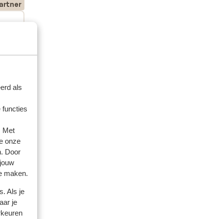
artner
eden
s
s
erd als
 functies
. Met
e onze
n. Door
 jouw
te maken.
. Als je
aar je
rkeuren