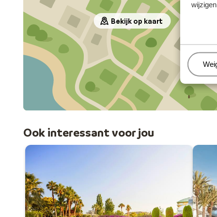
wijzigen
Bekijk op kaart
Beh
Wei
Ook interessant voor jou