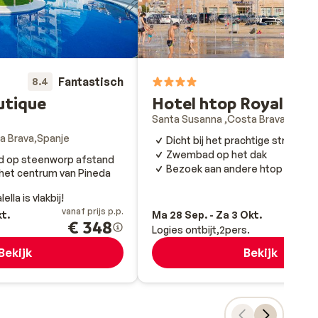
Fantastisch
8.4
utique
Hotel htop Royal Sun
s
Santa Susanna
Costa Brava
Spanj
a Brava
Spanje
Dicht bij het prachtige strand
Zwembad op het dak
d op steenworp afstand
Bezoek aan andere htop hotels 
het centrum van Pineda
lla is vlakbij!
vanaf prijs p.p.
va
kt.
Ma 28 Sep. - Za 3 Okt.
€ 348
Logies ontbijt
2
pers.
Bekijk
Bekijk