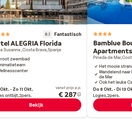
Fantastisch
8.1
Bamblue Bo
tel ALEGRIA Florida
Apartment
ta Susanna
Costa Brava
Spanje
Pineda de Mar
Cost
root zwembad
nimatieteam
Het mooie stran
ellnesscenter
Wandelend naar 
de Mar
Ook het leuke Cale
vanaf prijs p.p.
 Okt. - Zo 11 Okt.
Do 8 Okt. - Di 13 O
€ 287
es ontbijt
2
pers.
Logies
2
pers.
Bekijk