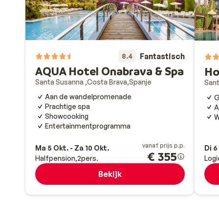
Fantastisch
8.4
AQUA Hotel Onabrava & Spa
Ho
Santa Susanna
Costa Brava
Spanje
San
Aan de wandelpromenade
G
Prachtige spa
A
Showcooking
W
Entertainmentprogramma
vanaf prijs p.p.
Ma 5 Okt. - Za 10 Okt.
Di 6
€ 355
Halfpension
2
pers.
Logi
Bekijk