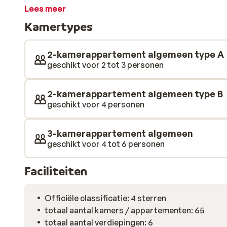
comfortabele appartementen van Odissea Park zijn ne
Lees meer
duik is er een zwembad met hydromassage en houd je v
Kamertypes
Van het zonnetje genieten kan op het terras met ligbe
lekker kunt genieten van een verkoelend drankje of va
relaxen door even kort voor souvenirs kijken; in het 
2-kamerappartement algemeen type A
winkeltjes, waaronder een mini-supermarkt.
geschikt voor 2 tot 3 personen
2-kamerappartement algemeen type B
geschikt voor 4 personen
3-kamerappartement algemeen
geschikt voor 4 tot 6 personen
Faciliteiten
Officiële classificatie: 4 sterren
totaal aantal kamers / appartementen: 65
totaal aantal verdiepingen: 6