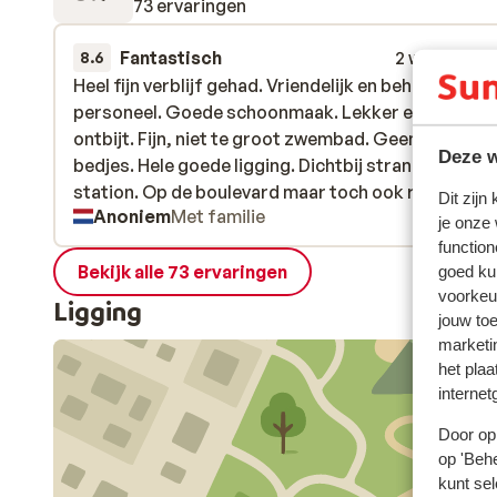
73 ervaringen
Fantastisch
2 weken gel
8.6
Heel fijn verblijf gehad. Vriendelijk en behulpzaam
Heel fijn verblijf gehad. Vriendelijk en behulpzaam
personeel. Goede schoonmaak. Lekker en gevarie
personeel. Goede schoonmaak. Lekker en gevarie
ontbijt. Fijn, niet te groot zwembad. Geen “run” op
ontbijt. Fijn, niet te groot zwembad. Geen “run” op
Deze w
bedjes. Hele goede ligging. Dichtbij strand. Dichtbij
bedjes. Hele goede ligging. Dichtbij strand. Dichtbij
station. Op de boulevard maar toch ook rustig
station. Op de boulevard maar toch ook rusti...
mee
Dit zijn
Anoniem
Met familie
gelegen. Tip; neem de trein naar Barcelona. Mooie r
je onze
langs de kust.
function
Bekijk alle 73 ervaringen
goed ku
voorkeu
Ligging
jouw to
marketi
het plaa
internet
Door op 
op 'Behe
kunt sel