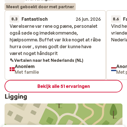
Meest geboekt door met partner
Fantastisch
26 jun. 2026
F
8.3
8.6
Værelserne var rene og pæne, personalet
Værelserne var rene og pæne, personalet
Vind he
Vind he
også søde og imødekommende,
også søde og imødekommende,
vriende
vriende
hjælpsomme. Buffet var ikke noget at råbe
hjælpsomme. Buffet var ikke noget at råbe
Nederl
Nederl
hurra over , synes godt der kunne have
hurra over , synes godt der kunne have
været noget håndsprit
været noget håndsprit
Vertalen naar het Nederlands (NL)
Anoniem
Ano
Met familie
Met 
Bekijk alle 51 ervaringen
Ligging