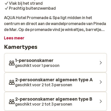
Vlak bij het strand
Prachtig buitenzwembad
AQUA Hotel Promenade & Spa ligt midden in het
centrum en direct aan de wandelpromenade van Pineda
de Mar. Op de promenade vind je winkeltjes, barretjes
en restaurants. Het langgerekte strand is vlakbij: na
Lees meer
een paar stappen sta je al met je voeten in het zand. Het
Kamertypes
hotel heeft luxe kamers en alle faciliteiten die je nodig
hebt voor een heerlijke, ontspannen vakantie aan de
Costa Brava. Houd je van sport en spel dan zit je hier
1-persoonskamer
goed. Voor een frisse duik is er een zwembad en het
geschikt voor 1 persoon
hele seizoen worden er spellen georganiseerd door het
animatieteam. In het hoogseizoen kun je zelfs meedoen
2-persoonskamer algemeen type A
met sportieve activiteiten op het strand. De mini-club
geschikt voor 2 tot 3 personen
is de hele zomer geopend voor alle kinderen die
vermaakt willen worden en ’s avonds kunnen zij nog een
2-persoonskamer algemeen type B
dansje wagen in de mini-disco. Wil je wel sporten maar
geschikt voor 2 tot 3 personen
niet in groepsverband, breng dan een bezoek aan de