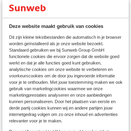
Bekijk op kaart
Deze website maakt gebruik van cookies
In de buurt
Dit zijn kleine tekstbestanden die automatisch in je browser
Strand: 100 m
worden geïnstalleerd als je onze website bezoekt.
Standaard gebruiken we bij Sunweb Group GmbH
In het centrum
functionele cookies die ervoor zorgen dat de website goed
Luchthaven Barcelona: 58 km
werkt en dat je alle functies goed kunt gebruiken,
Treinstation: 50 m
analytische cookies om onze website te verbeteren en
Pinautomaat: 50 m
voorkeurscookies om de door jou ingevoerde informatie
Winkels: 30 m
voor je te onthouden. Met jouw toestemming maken we ook
(Mini)supermarkt: 100 m
gebruik van marketingcookies waarmee we onze
Restaurant: 50 m
marketingprestaties analyseren en onze aanbiedingen
Bij een spoorlijn
kunnen personaliseren. Door het plaatsen van eerste en
derde partij cookies kunnen wij en andere partijen jouw
internetgedrag volgen om zo onze inhoud en advertenties
Ook interessant voor jou
relevanter voor je te maken.