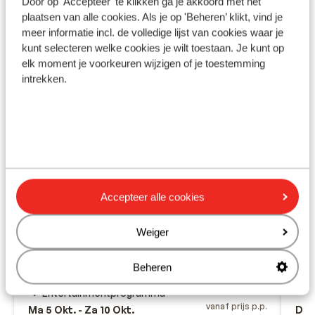
Door op 'Accepteer' te klikken ga je akkoord met het
plaatsen van alle cookies. Als je op 'Beheren’ klikt, vind je
meer informatie incl. de volledige lijst van cookies waar je
kunt selecteren welke cookies je wilt toestaan. Je kunt op
elk moment je voorkeuren wijzigen of je toestemming
intrekken.
AQ
Fantastisch
8.4
Accepteer alle cookies
San
AQUA Hotel Onabrava & Spa
P
Santa Susanna
Costa Brava
Spanje
Weiger
A
Aan de wandelpromenade
U
Prachtige spa
Beheren
Showcooking
Entertainmentprogramma
vanaf prijs p.p.
Ma 5 Okt. - Za 10 Okt.
Do 8