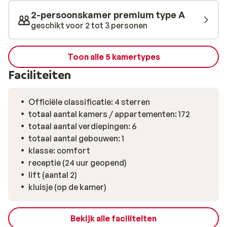
fitnessruimte. Vind je het lekker om daarna even
2-persoonskamer premium type A
helemaal weg te dromen, boek dan een weldadige
geschikt voor 2 tot 3 personen
massage. Aan het einde van elke vakantiedag staat er
een smakelijk buffet voor je klaar. Daarna kun je nog
genieten van een show, live muziek of meedoen met een
Toon alle 5 kamertypes
leuk spel.
Faciliteiten
Officiële classificatie: 4 sterren
totaal aantal kamers / appartementen: 172
totaal aantal verdiepingen: 6
totaal aantal gebouwen: 1
klasse: comfort
receptie (24 uur geopend)
lift (aantal 2)
kluisje (op de kamer)
Bekijk alle faciliteiten