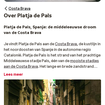
Costa Brava
Over Platja de Pals
Platja de Pals, Spanje: de middeleeuwse droom
van de Costa Brava
Je vindt Platja de Pals aan de
Costa Brava
, de kustlijn in
het noordoosten van Spanje in de autonome regio
Catalonië. Platja de Pals is het strand van het prachtige
Middeleeuwse stadje Pals, één van de
mooiste stadjes
aan de Costa Brava
. Het lange en brede zandstrand
leent zich perfect voor sportieve activiteiten als
Lees meer
surfen en golfen. Vooral de golfers kunnen hun geluk
niet op met de zeven golfbanen in en rond de stad.
Platja de Pals heeft een aantal leuke winkeltjes en
gezellige restaurants en is een goed uitgangspunt voor
dagtripjes naar bijvoorbeeld Gerona of
Barcelona
. Er