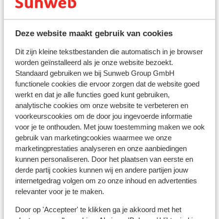
stopcontact is soms wel anders van vorm. In dat geval
kun je een tussenstekker in de supermarkt kopen.
Deze website maakt gebruik van cookies
Reisdocumenten:
Dit zijn kleine tekstbestanden die automatisch in je browser
Je dient in het bezit te zijn van een geldig paspoort of
worden geïnstalleerd als je onze website bezoekt.
een geldig identiteitsbewijs.
Standaard gebruiken we bij Sunweb Group GmbH
Heb je niet de Nederlandse nationaliteit, dan is het
functionele cookies die ervoor zorgen dat de website goed
belangrijk om na te vragen of er andere regels van
werkt en dat je alle functies goed kunt gebruiken,
toepassing zijn. Dit vraag je na bij de ambassade van
analytische cookies om onze website te verbeteren en
het land waar je heen wilt en de landen waar je doorheen
voorkeurscookies om de door jou ingevoerde informatie
reist.
voor je te onthouden. Met jouw toestemming maken we ook
gebruik van marketingcookies waarmee we onze
Let op!
marketingprestaties analyseren en onze aanbiedingen
kunnen personaliseren. Door het plaatsen van eerste en
Voor
Spanje
geldt:
derde partij cookies kunnen wij en andere partijen jouw
In iedere reservering dient er minimaal 1 persoon 18 jaar
internetgedrag volgen om zo onze inhoud en advertenties
of ouder te zijn.
relevanter voor je te maken.
Het reizen met de juiste documenten is jouw eigen
Door op 'Accepteer' te klikken ga je akkoord met het
verantwoordelijkheid. Sunweb kan hiervoor niet