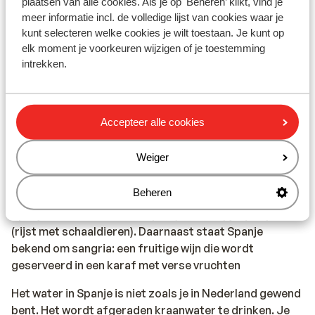
plaatsen van alle cookies. Als je op 'Beheren’ klikt, vind je
aansprakelijk worden gesteld.
meer informatie incl. de volledige lijst van cookies waar je
kunt selecteren welke cookies je wilt toestaan. Je kunt op
Vaccinatie:
elk moment je voorkeuren wijzigen of je toestemming
Voor actuele informatie betreffende vaccinaties en
intrekken.
andere gegevens over gezondheid en reizen kijk je op
de site van LCR: https://www.lcr.nl/.
Accepteer alle cookies
Alarmnummer:
Het alarmnummer in Spanje voor de politie, ambulance
Weiger
en brandweer is 112.
Beheren
Eten & drinken:
Spanje staat bekend om tapas (kleine hapjes) en paella
(rijst met schaaldieren). Daarnaast staat Spanje
bekend om sangria: een fruitige wijn die wordt
geserveerd in een karaf met verse vruchten
Het water in Spanje is niet zoals je in Nederland gewend
bent. Het wordt afgeraden kraanwater te drinken. Je