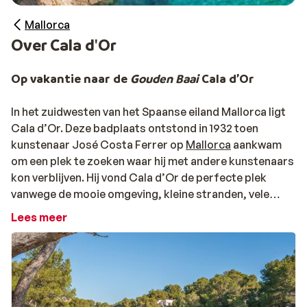
Mallorca
Over Cala d'Or
Op vakantie naar de
Gouden Baai
Cala d’Or
In het zuidwesten van het Spaanse eiland Mallorca ligt
Cala d’Or. Deze badplaats ontstond in 1932 toen
kunstenaar José Costa Ferrer op
Mallorca
aankwam
om een plek te zoeken waar hij met andere kunstenaars
kon verblijven. Hij vond Cala d’Or de perfecte plek
vanwege de mooie omgeving, kleine stranden, vele
baaien en de ontspannen sfeer. Als bewoner van Ibiza
Lees meer
koos hij ervoor om in Cala d’Or witte gebouwen met
platte daken te laten bouwen, net als op Ibiza. Nog
altijd zie je in de badplaats vooral witgekleurde huizen.
In plaats van één langgerekt strand zijn er in Cala d’Or
meerdere kleine baaien met gezellige zandstranden,