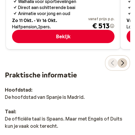
G
Walhalla voor sportievelingen
L
Direct aan schitterende baai
P
Animatie voor jong en oud
vanaf prijs p.p.
Zo 11 Okt. - Vr 16 Okt.
Vr 7
€ 513
Halfpension
2
pers.
Log
Bekijk
Praktische informatie
Hoofdstad:
De hoofdstad van Spanje is Madrid.
Taal:
De officiële taal is Spaans. Maar met Engels of Duits
kun je vaak ook terecht.