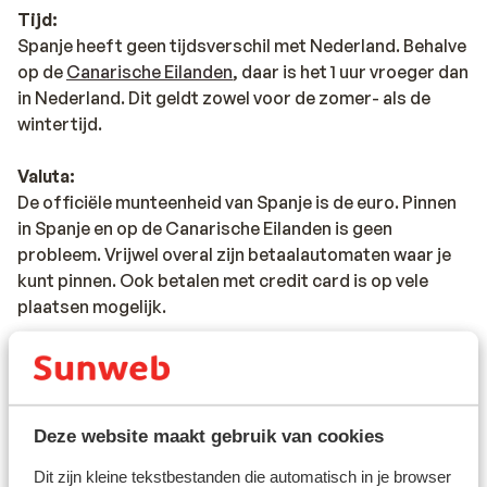
Tijd:
Spanje heeft geen tijdsverschil met Nederland. Behalve
op de
Canarische Eilanden
, daar is het 1 uur vroeger dan
in Nederland. Dit geldt zowel voor de zomer- als de
wintertijd.
Valuta:
De officiële munteenheid van Spanje is de euro. Pinnen
in Spanje en op de Canarische Eilanden is geen
probleem. Vrijwel overal zijn betaalautomaten waar je
kunt pinnen. Ook betalen met credit card is op vele
plaatsen mogelijk.
Voltage:
Het voltage is net als in Nederland 220 volt. Het
stopcontact is soms wel anders van vorm. In dat geval
Deze website maakt gebruik van cookies
kun je een tussenstekker in de supermarkt kopen.
Dit zijn kleine tekstbestanden die automatisch in je browser