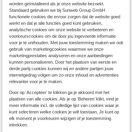
Reisdocumenten:
worden geïnstalleerd als je onze website bezoekt.
Je dient in het bezit te zijn van een geldig paspoort of
Standaard gebruiken we bij Sunweb Group GmbH
een geldig identiteitsbewijs.
functionele cookies die ervoor zorgen dat de website goed
Heb je niet de Nederlandse nationaliteit, dan is het
werkt en dat je alle functies goed kunt gebruiken,
belangrijk om na te vragen of er andere regels van
analytische cookies om onze website te verbeteren en
toepassing zijn. Dit vraag je na bij de ambassade van
voorkeurscookies om de door jou ingevoerde informatie
voor je te onthouden. Met jouw toestemming maken we ook
het land waar je heen wilt en de landen waar je doorheen
gebruik van marketingcookies waarmee we onze
reist.
marketingprestaties analyseren en onze aanbiedingen
kunnen personaliseren. Door het plaatsen van eerste en
Let op!
derde partij cookies kunnen wij en andere partijen jouw
Voor
Spanje
geldt:
internetgedrag volgen om zo onze inhoud en advertenties
In iedere reservering dient er minimaal 1 persoon 18 jaar
relevanter voor je te maken.
of ouder te zijn.
Door op 'Accepteer' te klikken ga je akkoord met het
Het reizen met de juiste documenten is jouw eigen
plaatsen van alle cookies. Als je op 'Beheren’ klikt, vind je
verantwoordelijkheid. Sunweb kan hiervoor niet
meer informatie incl. de volledige lijst van cookies waar je
aansprakelijk worden gesteld.
kunt selecteren welke cookies je wilt toestaan. Je kunt op
elk moment je voorkeuren wijzigen of je toestemming
intrekken.
Vaccinatie: