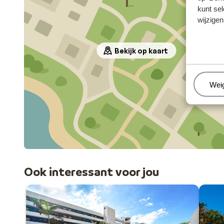
kunt sel
wijzigen
Bekijk op kaart
Beh
Wei
Ook interessant voor jou