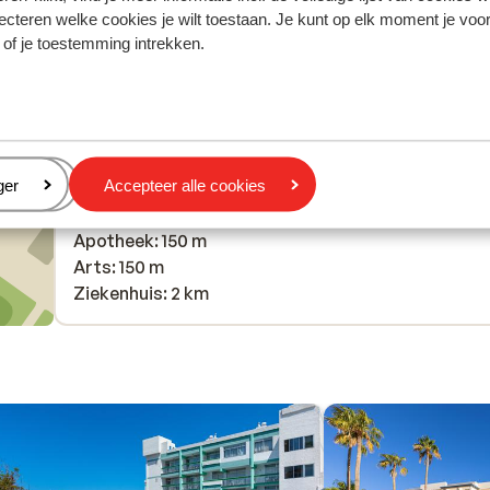
Oude centrum: 700 m
ecteren welke cookies je wilt toestaan. Je kunt op elk moment je voo
Luchthaven: 25 km
 of je toestemming intrekken.
Haven: 700 m
Bushalte: 5 m
Golfbaan: 4 km
Afstand tot pinautomaat (binnen de accommodati
Winkels: 50 m
eren
ger
Accepteer alle cookies
(Mini)supermarkt: 50 m
Restaurant: 50 m
Apotheek: 150 m
Arts: 150 m
Ziekenhuis: 2 km