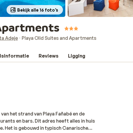
Bekijk alle 16 foto’s
 Apartments
ta Adeje
Playa Olid Suites and Apartments
isinformatie
Reviews
Ligging
 van het strand van Playa Fañabé en de
rants en bars. Dit adres heeft alles in huis
fe. Het is gebouwd in typisch Canarische