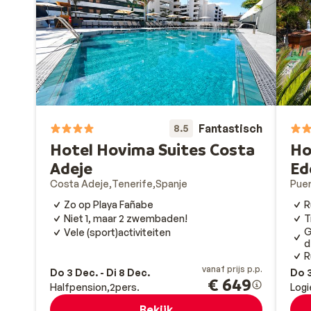
Fantastisch
8.5
Hotel Hovima Suites Costa
Ho
Adeje
Ed
Costa Adeje
Tenerife
Spanje
Puer
Zo op Playa Fañabe
R
Niet 1, maar 2 zwembaden!
T
G
Vele (sport)activiteiten
d
R
vanaf prijs p.p.
Do 3 Dec. - Di 8 Dec.
Do 3
€ 649
Halfpension
2
pers.
Logi
Bekijk