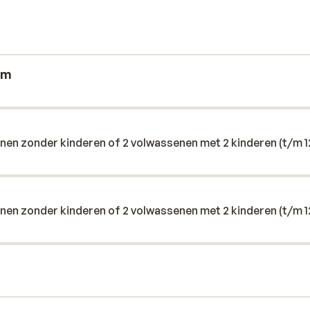
hier van fijne zwembaden, er is een poolbar,
i- of teenage club. Bovendien zijn de
jn om iedere dag weer in thuis te komen.
um
nen zonder kinderen of 2 volwassenen met 2 kinderen (t/m 1
nen zonder kinderen of 2 volwassenen met 2 kinderen (t/m 1