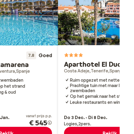
Goed
7
7.8
Aparthotel El Duque
ltamarena
Costa Adeje
Tenerife
Spanje
ventura
Spanje
Ruim opgezet met nette appa
e zwembaden
Prachtige tuin met maar liefst 3
p het strand
zwembaden
ng & oud
Op het gemak naar het strand
Leuke restaurants en winkels in
vanaf prijs p.p.
va
 Jan.
Do 3 Dec. - Di 8 Dec.
€ 545
Logies
2
pers.
Bekijk
Bekijk