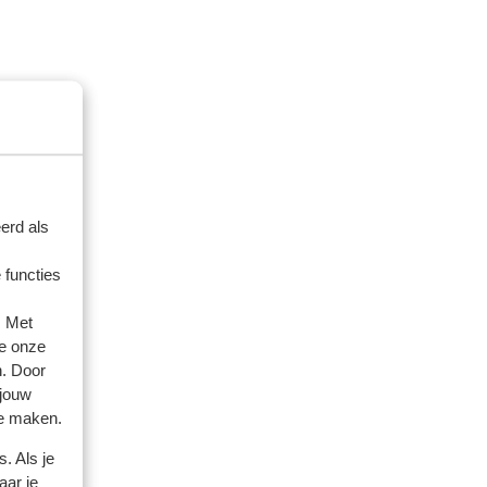
amilie
 2026
rgop
rgop
erd als
 functies
. Met
e onze
n. Door
 jouw
te maken.
. Als je
aar je