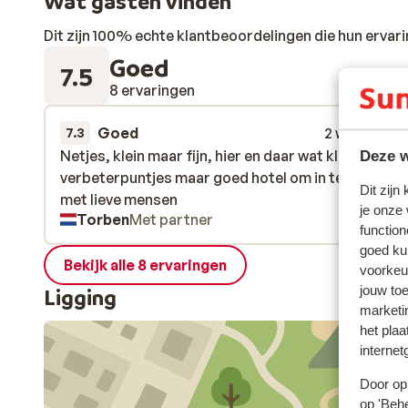
Wat gasten vinden
Dit zijn 100% echte klantbeoordelingen die hun erva
Goed
7.5
8 ervaringen
Goed
2 weken gel
7.3
Netjes, klein maar fijn, hier en daar wat kleine
Netjes, klein maar fijn, hier en daar wat kleine
Deze w
verbeterpuntjes maar goed hotel om in te verblijve
verbeterpuntjes maar goed hotel om in te verblijve
Dit zijn
met lieve mensen
met lieve mensen
je onze
Torben
Met partner
function
goed ku
Bekijk alle 8 ervaringen
voorkeu
jouw to
Ligging
marketi
het plaa
internet
Door op 
op 'Behe