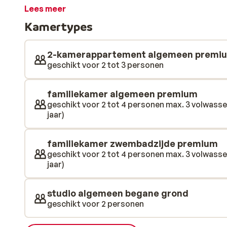
stijl met witte gevels en terracotta daken. Je geniet 
Lees meer
buffetrestaurant en kinderen vermaken zich bij de min
Kamertypes
suites en appartementen van Playa Olid ruim en erg fi
2-kamerappartement algemeen premi
geschikt voor 2 tot 3 personen
familiekamer algemeen premium
geschikt voor 2 tot 4 personen max. 3 volwasse
jaar)
familiekamer zwembadzijde premium
geschikt voor 2 tot 4 personen max. 3 volwasse
jaar)
studio algemeen begane grond
geschikt voor 2 personen