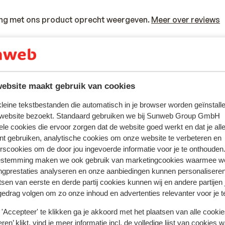
ring met ons product oprecht weergeven.
Meer over reviews
Meest geboekt door met f
eden
Fantastisch
5 jul.
8.1
Prijs kwaliteit heel goed. Ouder hotel maar netjes.
Prijs kwaliteit heel goed. Ouder hotel maar netjes.
ebsite maakt gebruik van cookies
n
n
Vriendelijk personeel. Dichtbij strand maar wel be
Vriendelijk personeel. Dichtbij strand maar wel be
 kleine tekstbestanden die automatisch in je browser worden geïnstalle
 website bezoekt. Standaard gebruiken we bij Sunweb Group GmbH
Anoniem
Met familie
ele cookies die ervoor zorgen dat de website goed werkt en dat je alle
nt gebruiken, analytische cookies om onze website te verbeteren en
rscookies om de door jou ingevoerde informatie voor je te onthouden
estemming maken we ook gebruik van marketingcookies waarmee w
ngprestaties analyseren en onze aanbiedingen kunnen personalisere
tsen van eerste en derde partij cookies kunnen wij en andere partijen
In de buurt
gedrag volgen om zo onze inhoud en advertenties relevanter voor je 
Strand: 700 m
'Accepteer' te klikken ga je akkoord met het plaatsen van alle cookies
Centrum: 700 m
ren’ klikt, vind je meer informatie incl. de volledige lijst van cookies w