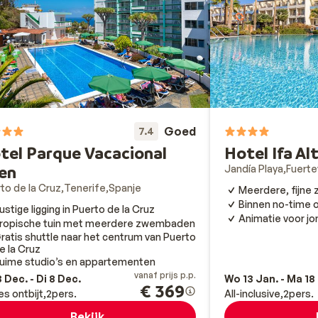
Goed
7.4
tel Parque Vacacional
Hotel Ifa A
en
Jandía Playa
Fuerte
to de la Cruz
Tenerife
Spanje
Meerdere, fijn
Binnen no-time o
ustige ligging in Puerto de la Cruz
Animatie voor jo
ropische tuin met meerdere zwembaden
ratis shuttle naar het centrum van Puerto
e la Cruz
uime studio’s en appartementen
vanaf prijs p.p.
 Dec. - Di 8 Dec.
Wo 13 Jan. - Ma 18
€ 369
es ontbijt
2
pers.
All-inclusive
2
pers.
Bekijk