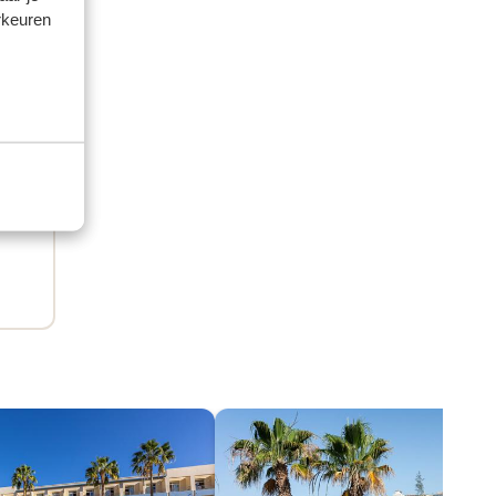
rkeuren
e)