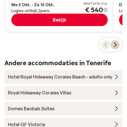
vanaf prijs p.p.
Ma 5 Okt. - Za 10 Okt.
Do 3
€ 540
Logies ontbijt
2
pers.
Logi
Bekijk
Andere accommodaties in Tenerife
Hotel Royal Hideaway Corales Beach - adults only
Royal Hideaway Corales Villas
Domes Baobab Suites
Hotel GF Victoria