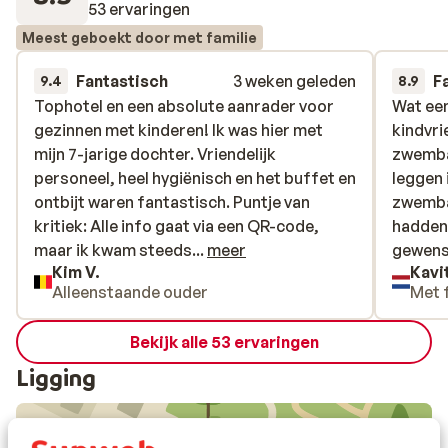
53 ervaringen
Meest geboekt door met familie
Fantastisch
3 weken geleden
F
9.4
8.9
Tophotel en een absolute aanrader voor
Tophotel en een absolute aanrader voor
Wat een
Wat een
gezinnen met kinderen! Ik was hier met
gezinnen met kinderen! Ik was hier met
kindvri
kindvri
mijn 7-jarige dochter. Vriendelijk
mijn 7-jarige dochter. Vriendelijk
zwemba
zwemba
personeel, heel hygiënisch en het buffet en
personeel, heel hygiënisch en het buffet en
leggen 
leggen 
ontbijt waren fantastisch. Puntje van
ontbijt waren fantastisch. Puntje van
zwemba
zwemba
kritiek: Alle info gaat via een QR-code,
kritiek: Alle info gaat via een QR-code,
hadden 
hadden 
maar ik kwam steeds op de Spaanse
maar ik kwam steeds...
meer
gewenst
gewenst
Kim V.
Kavi
pagina terecht. Papieren brochures in
was pri
Alleenstaande ouder
Met 
meerdere talen zouden handig zijn.
word e
Vriende
Bekijk alle 53 ervaringen
enterta
zuilen 
Ligging
boeken.
hebben 
gedaan