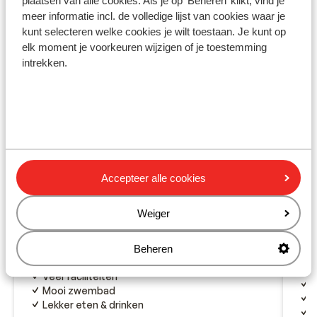
plaatsen van alle cookies. Als je op 'Beheren’ klikt, vind je
meer informatie incl. de volledige lijst van cookies waar je
kunt selecteren welke cookies je wilt toestaan. Je kunt op
elk moment je voorkeuren wijzigen of je toestemming
intrekken.
Accepteer alle cookies
Fantastisch
8
Weiger
Best Tenerife
Playa de las Americas
Tenerife
Spanje
Ho
Beheren
Strand vlakbij
Cos
Veel faciliteiten
W
Mooi zwembad
H
Lekker eten & drinken
A