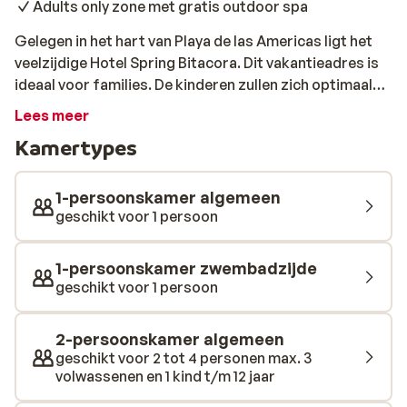
Adults only zone met gratis outdoor spa
Gelegen in het hart van Playa de las Americas ligt het
veelzijdige Hotel Spring Bitacora. Dit vakantieadres is
ideaal voor families. De kinderen zullen zich optimaal
vermaken, terwijl jij even heerlijk kunt bijkomen in de
Lees meer
zon. Het vriendelijke personeel staat klaar om jou met
Kamertypes
goede service in de watten te leggen. Neem een
verfrissende duik in één van de twee zwembaden of glij
van de waterglijbaan. Het animatieteam zorgt ervoor
1-persoonskamer algemeen
dat er van ’s ochtends tot ’s avonds van alles te doen is
geschikt voor 1 persoon
en dat voor alle leeftijden! In het restaurant kun je
heerlijke lokale tapas proeven. Dat wordt genieten van
1-persoonskamer zwembadzijde
een zorgeloze, maar vooral onvergetelijke vakantie op
geschikt voor 1 persoon
Tenerife!
2-persoonskamer algemeen
geschikt voor 2 tot 4 personen max. 3
volwassenen en 1 kind t/m 12 jaar