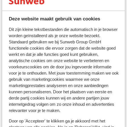
van Su
ons pr
Bekijk op kaart
Deze website maakt gebruik van cookies
Dit zijn kleine tekstbestanden die automatisch in je browser
worden geïnstalleerd als je onze website bezoekt.
Standaard gebruiken we bij Sunweb Group GmbH
In de buurt
functionele cookies die ervoor zorgen dat de website goed
Strand: 500 m
werkt en dat je alle functies goed kunt gebruiken,
In het centrum
analytische cookies om onze website te verbeteren en
Centrum Santa cruz: 78 km
voorkeurscookies om de door jou ingevoerde informatie
voor je te onthouden. Met jouw toestemming maken we ook
Luchthaven Tenerife Sur: 18 km
gebruik van marketingcookies waarmee we onze
Afstand tot pinautomaat
marketingprestaties analyseren en onze aanbiedingen
Afstand tot dichtstbijzijnde restaurant
kunnen personaliseren. Door het plaatsen van eerste en
Afstand tot dichtstbijzijnde arts
derde partij cookies kunnen wij en andere partijen jouw
Afstand tot dichtstbijzijnde ziekenhuis
internetgedrag volgen om zo onze inhoud en advertenties
relevanter voor je te maken.
Ook interessant voor jou
Door op 'Accepteer' te klikken ga je akkoord met het