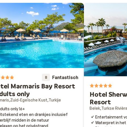
Fantastisch
8
tel Marmaris Bay Resort
adults only
Hotel Sher
maris
Zuid-Egeïsche Kust
Turkije
Resort
Belek
Turkse Rivièr
dults only 16+
itstekend eten en drankjes inclusief
Entertainment vo
erblijf midden in de natuur
Waterpret in het
elaxen op het privéstrand