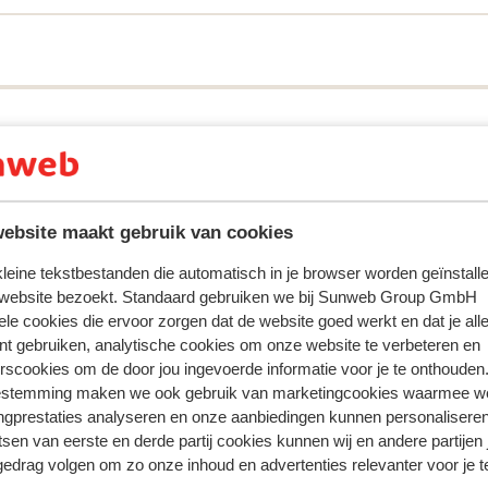
ebsite maakt gebruik van cookies
 kleine tekstbestanden die automatisch in je browser worden geïnstalle
 website bezoekt. Standaard gebruiken we bij Sunweb Group GmbH
ele cookies die ervoor zorgen dat de website goed werkt en dat je alle
nt gebruiken, analytische cookies om onze website te verbeteren en
ring met ons product oprecht weergeven.
Meer over reviews
rscookies om de door jou ingevoerde informatie voor je te onthouden
estemming maken we ook gebruik van marketingcookies waarmee w
ngprestaties analyseren en onze aanbiedingen kunnen personalisere
 2025
Fantastisch
3 sep.
8.6
tsen van eerste en derde partij cookies kunnen wij en andere partijen
gedrag volgen om zo onze inhoud en advertenties relevanter voor je 
det
det
Contrairement à beaucoup de commentaires lu su
Contrairement à beaucoup de commentaires lu su