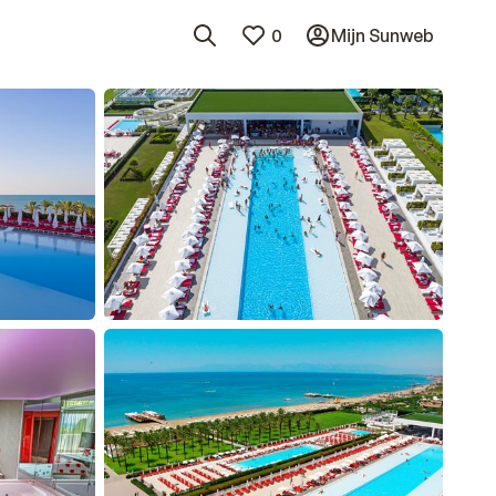
0
Mijn Sunweb