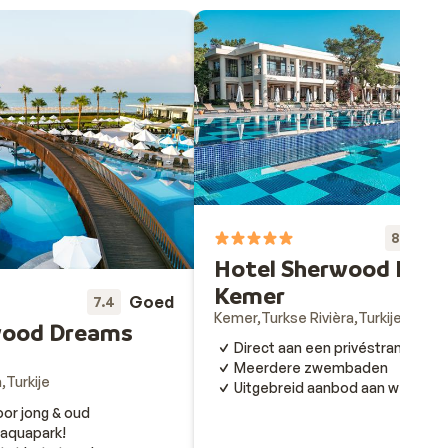
Fa
8.4
Hotel Sherwood Excl
Kemer
Goed
7.4
Kemer
Turkse Rivièra
Turkije
wood Dreams
Direct aan een privéstrand
Meerdere zwembaden
a
Turkije
Uitgebreid aanbod aan wellnessf
or jong & oud
 aquapark!