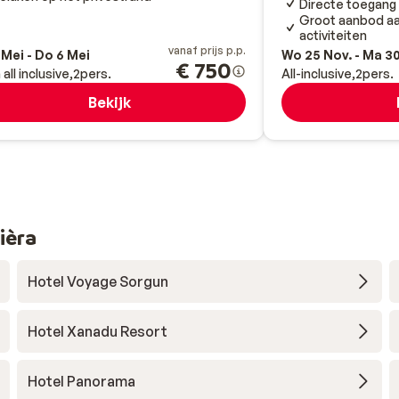
Directe toegang 
Groot aanbod aa
activiteiten
vanaf prijs p.p.
 Mei - Do 6 Mei
Wo 25 Nov. - Ma 3
€ 750
 all inclusive
2
pers.
All-inclusive
2
pers.
Bekijk
ièra
Hotel Voyage Sorgun
Hotel Xanadu Resort
Hotel Panorama