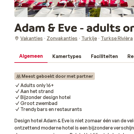
Adam & Eve - adults o
Vakanties
Zonvakanties
Turkije
Turkse Rivièra
Algemeen
Kamertypes
Faciliteiten
Re
Meest geboekt door met partner
Adults only 16+
Aan het strand
Bijzonder design hotel
Groot zwembad
Trendy bars en restaurants
Design hotel Adam & Eve is niet zomaar één van de vele
ontzettend moderne hotel is een bijzondere verschijn