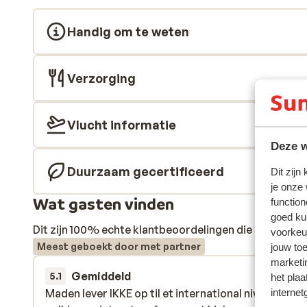
Handig om te weten
Verzorging
Vlucht informatie
Deze w
Duurzaam gecertificeerd
Dit zijn
je onze
Wat gasten vinden
function
goed ku
Dit zijn 100% echte klantbeoordelingen die hun erva
voorkeu
Meest geboekt door met partner
jouw to
marketi
Gemiddeld
20 apr.
5.1
het plaa
internet
Maden lever IKKE op til et international niveau - ste
Maden lever IKKE op til et international niveau - ste