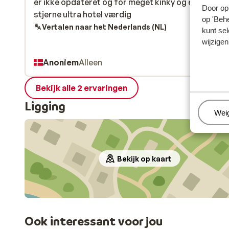
er ikke opdateret og for meget kinky og et IKKE et 
er ikke opdateret og for meget kinky og et IKKE et 
Door op 
stjerne ultra hotel værdig
stjerne ultra hotel værdig
op 'Behe
Vertalen naar het Nederlands (NL)
kunt sel
wijzigen
Anoniem
Alleen
Bekijk alle 2 ervaringen
Ligging
Beh
Wei
Bekijk op kaart
Ook interessant voor jou