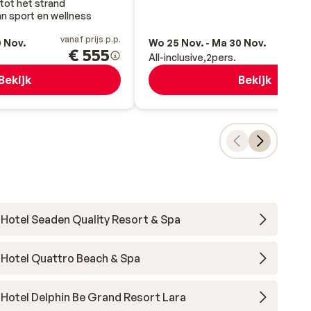
tot het strand
n sport en wellness
vanaf prijs p.p.
va
0 Nov.
Wo 25 Nov. - Ma 30 Nov.
€ 555
All-inclusive
2
pers.
Bekijk
Bekijk
Hotel Seaden Quality Resort & Spa
Hotel Quattro Beach & Spa
Hotel Delphin Be Grand Resort Lara