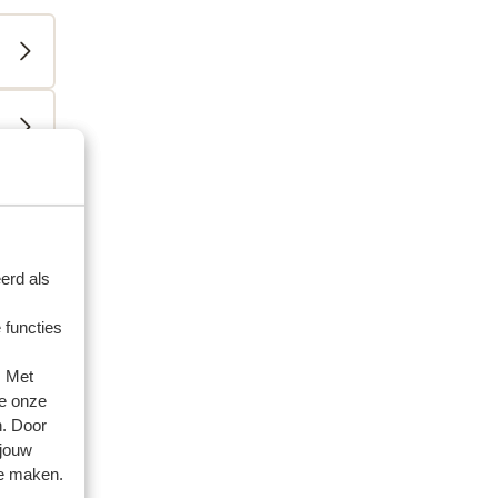
erd als
 functies
. Met
e onze
n. Door
 2023
 jouw
te maken.
r
r