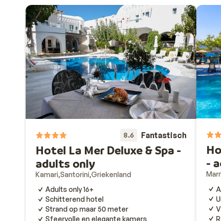
Fantastisch
8.6
Ho
Hotel La Mer Deluxe & Spa -
- 
adults only
Mar
Kamari
Santorini
Griekenland
A
Adults only 16+
U
Schitterend hotel
V
Strand op maar 50 meter
R
Sfeervolle en elegante kamers