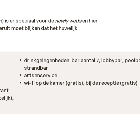
 is er speciaal voor de
newly weds
en hier
it moet blijken dat het huwelijk
drinkgelegenheden: bar aantal 7, lobbybar, poolba
strandbar
artsenservice
wi-fi op de kamer (gratis), bij de receptie (gratis)
rant
elijk),