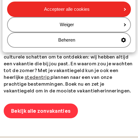
Toe aan quality time tijdens een romantisch diner aan
Accepteer alle cookies
een tafeltje voor twee? Bekijk dan ons aanbod
adults
only hotels
. Voor een onvergetelijke
familievakantie
bieden we een scala aan
Weiger
kindvriendelijke resorts en activiteiten, zodat zowel
ouders als kinderen volop kunnen genieten van hun tijd
Beheren
samen. Of je nu op zoek bent naar eindeloze
zandstranden, kristalhelder water om in te duiken, of
culturele schatten om te ontdekken: wij hebben altijd
een vakantie die bij jou past. En waarom zou je wachten
tot de zomer? Met je vakantiegeld kun je ook een
heerlijke
stedentrip
plannen naar een van onze
prachtige bestemmingen. Boek nu en zet je
vakantiegeld om in de mooiste vakantieherinneringen.
Bekijk alle zonvakanties