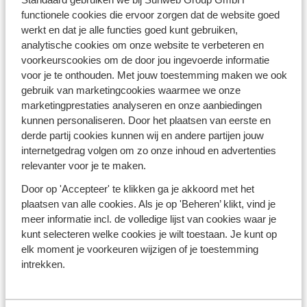
functionele cookies die ervoor zorgen dat de website goed
Maak vakantieplannen met je
werkt en dat je alle functies goed kunt gebruiken,
analytische cookies om onze website te verbeteren en
vakantiegeld
voorkeurscookies om de door jou ingevoerde informatie
voor je te onthouden. Met jouw toestemming maken we ook
Krijg jij vakantiegeld eind mei? Dan is dit het moment
gebruik van marketingcookies waarmee we onze
om een vakantie te boeken en de voorpret te
marketingprestaties analyseren en onze aanbiedingen
starten.
Met de zomervakantie voor de deur en de
kunnen personaliseren. Door het plaatsen van eerste en
herfstvakantie in het verschiet, is het tijd om je
derde partij cookies kunnen wij en andere partijen jouw
vakantieplannen te maken en te profiteren van dat
internetgedrag volgen om zo onze inhoud en advertenties
extraatje. Gebruik je vakantiegeld om samen
relevanter voor je te maken.
herinneringen te maken onder de zon van
Turkije
of de
Canarische Eilanden
waar het gedurende het hele jaar
Door op 'Accepteer' te klikken ga je akkoord met het
goed toeven is. Gaat jouw hart harder kloppen van zilte
plaatsen van alle cookies. Als je op 'Beheren’ klikt, vind je
zeelucht en warm zand tussen je tenen? Ontdek dan de
meer informatie incl. de volledige lijst van cookies waar je
mooiste stranden van Europa
en besteed je
kunt selecteren welke cookies je wilt toestaan. Je kunt op
vakantiegeld goed.
elk moment je voorkeuren wijzigen of je toestemming
intrekken.
Plan je eerstvolgende vakantie met je
vakantiegeld