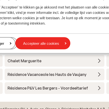
'Accepteer' te klikken ga je akkoord met het plaatsen van alle cookies
ren’ klikt, vind je meer informatie incl. de volledige lijst van cookies w
ecteren welke cookies je wilt toestaan. Je kunt op elk moment je voo
z Grand Domaine Ski
 of je toestemming intrekken.
Hotel Au Chamois d'Or
eren
ger
Accepteer alle cookies
Village Club du Soleil Oz en Oisans
Chalet Marguerite
Résidence Vacanceole les Hauts de Vaujany
Résidence P&V Les Bergers - Voordeeltarief