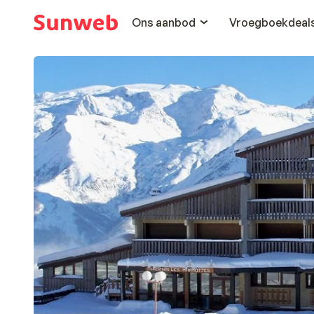
Ons aanbod
Vroegboekdeal