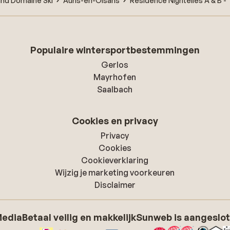
and Domaine Ski
Auris-en-Oisans
Résidence Nigritelles A & B 
Populaire wintersportbestemmingen
Gerlos
Mayrhofen
Saalbach
Cookies en privacy
Privacy
Cookies
Cookieverklaring
Wijzig je marketing voorkeuren
Disclaimer
Media
Betaal veilig en makkelijk
Sunweb is aangeslot