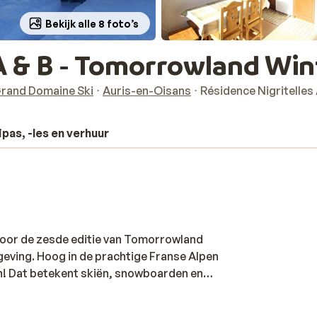
Bekijk alle 8 foto’s
 A & B - Tomorrowland Win
Grand Domaine Ski
Auris-en-Oisans
Résidence Nigritelles
ipas, -les en verhuur
voor de zesde editie van Tomorrowland
geving. Hoog in de prachtige Franse Alpen
n! Dat betekent skiën, snowboarden en
ot festivalterrein. Kies uit een ervaring
dagen. Alle pakketten zijn inclusief een