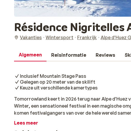
Résidence Nigritelles
Vakanties
Wintersport
Frankrijk
Alpe d'Huez 
Algemeen
Reisinformatie
Reviews
Sk
Inclusief Mountain Stage Pass
Gelegen op 20 meter van de skilift
Keuze uit verschillende kamertypes
Tomorrowland keert in 2026 terug naar Alpe d'Huez 
Winter, een sensationeel festival in een magische om
komen festivalgangers van over de hele wereld same
feesten in een skigebied dat is omgetoverd tot een gro
Lees meer
van 5 (dinsdag – zaterdag) of 8 (zaterdag – zaterdag) 