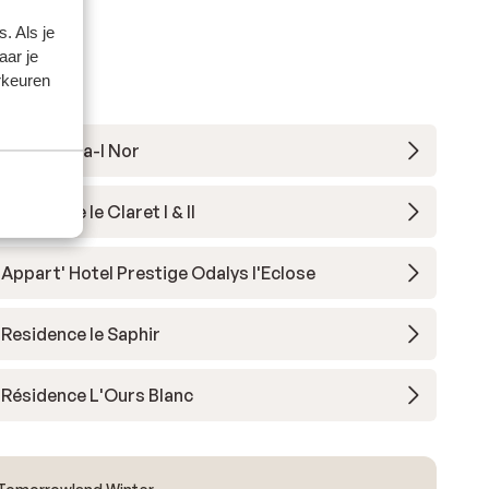
. Als je
aar je
rkeuren
Hotel Daria-I Nor
Residence le Claret I & II
Appart' Hotel Prestige Odalys l'Eclose
Residence le Saphir
Résidence L'Ours Blanc