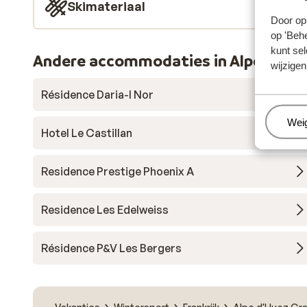
Skimateriaal
Door op 
op 'Behe
kunt sel
Andere accommodaties in Alpe d'Hue
wijzigen
Résidence Daria-I Nor
Beh
Wei
Hotel Le Castillan
Residence Prestige Phoenix A
Residence Les Edelweiss
Résidence P&V Les Bergers