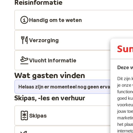
Reisinformatie
Mountain Stage pass, accommodatie en skipas. Résid
Nigritelles A & B is gelegen op slechts 20 meter van de 
piste te starten. Geen gedoe met vervoer of lang lope
Handig om te weten
kamerappartementen (1 slaapkamer) en 3-kamerappar
eenvoudig maar knus zijn ingericht. Een ideale uitvals
Verzorging
Vlucht informatie
Deze w
Wat gasten vinden
Dit zijn
je onze
Helaas zijn er momenteel nog geen ervaringen v
function
Skipas, -les en verhuur
goed ku
voorkeu
jouw to
Skipas
marketi
het plaa
internet