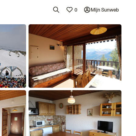
0
Mijn Sunweb