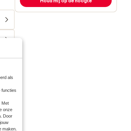
Houd mij op de hoogte
erd als
 functies
. Met
e onze
n. Door
 jouw
te maken.