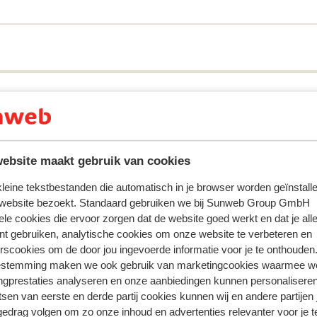
ence Nigritelles A & B Résidence
skilift, wat ideaal is om je dag gelijk op de
n. Je kunt kiezen tussen studio's, 2-
tementen (2 slaapkamers) die allemaal
basis tijdens je wintersportvakantie.
ebsite maakt gebruik van cookies
 kleine tekstbestanden die automatisch in je browser worden geïnstalle
 website bezoekt. Standaard gebruiken we bij Sunweb Group GmbH
oor deze accommodatie.
ele cookies die ervoor zorgen dat de website goed werkt en dat je alle
nt gebruiken, analytische cookies om onze website te verbeteren en
rscookies om de door jou ingevoerde informatie voor je te onthouden
estemming maken we ook gebruik van marketingcookies waarmee w
ngprestaties analyseren en onze aanbiedingen kunnen personalisere
tsen van eerste en derde partij cookies kunnen wij en andere partijen
gedrag volgen om zo onze inhoud en advertenties relevanter voor je 